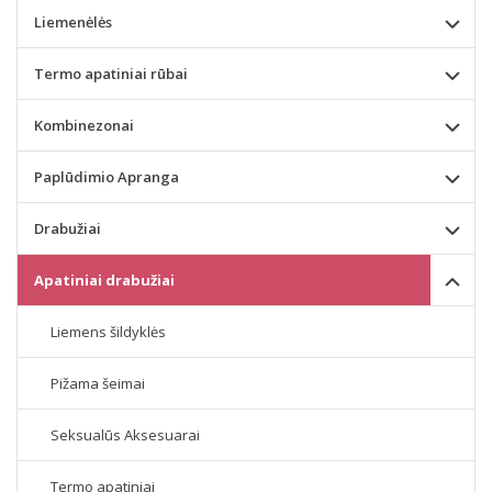
Liemenėlės
Termo apatiniai rūbai
Kombinezonai
Paplūdimio Apranga
Drabužiai
Apatiniai drabužiai
Liemens šildyklės
Pižama šeimai
Seksualūs Aksesuarai
Termo apatiniai