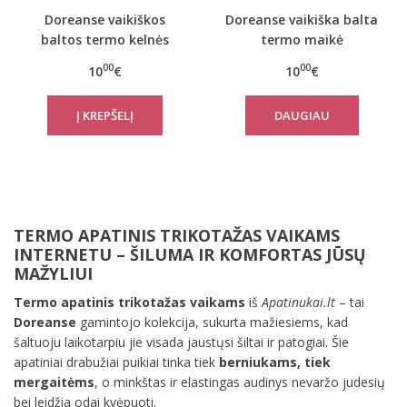
Doreanse vaikiškos
Doreanse vaikiška balta
baltos termo kelnės
termo maikė
00
00
10
€
10
€
DAUGIAU
TERMO APATINIS TRIKOTAŽAS VAIKAMS
INTERNETU – ŠILUMA IR KOMFORTAS JŪSŲ
MAŽYLIUI
Termo apatinis trikotažas vaikams
iš
Apatinukai.lt
– tai
Doreanse
gamintojo kolekcija, sukurta mažiesiems, kad
šaltuoju laikotarpiu jie visada jaustųsi šiltai ir patogiai. Šie
apatiniai drabužiai puikiai tinka tiek
berniukams, tiek
mergaitėms
, o minkštas ir elastingas audinys nevaržo judesių
bei leidžia odai kvėpuoti.