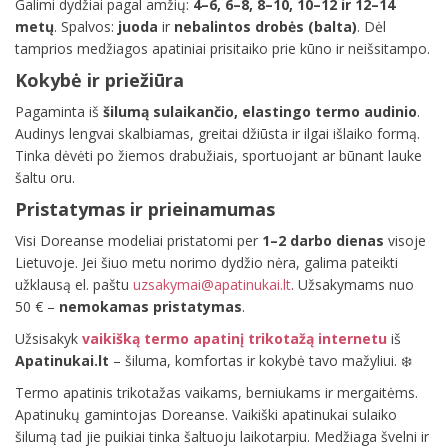
Galimi dydžiai pagal amžių:
4–6, 6–8, 8–10, 10–12 ir 12–14
metų
. Spalvos:
juoda
ir
nebalintos drobės (balta)
. Dėl
tamprios medžiagos apatiniai prisitaiko prie kūno ir neišsitampo.
Kokybė ir priežiūra
Pagaminta iš
šilumą sulaikančio, elastingo termo audinio
.
Audinys lengvai skalbiamas, greitai džiūsta ir ilgai išlaiko formą.
Tinka dėvėti po žiemos drabužiais, sportuojant ar būnant lauke
šaltu oru.
Pristatymas ir prieinamumas
Visi Doreanse modeliai pristatomi per
1–2 darbo dienas
visoje
Lietuvoje. Jei šiuo metu norimo dydžio nėra, galima pateikti
užklausą el. paštu
uzsakymai@apatinukai.lt
. Užsakymams nuo
50 € –
nemokamas pristatymas
.
Užsisakyk
vaikišką termo apatinį trikotažą internetu
iš
Apatinukai.lt
– šiluma, komfortas ir kokybė tavo mažyliui. ❄️
Termo apatinis trikotažas vaikams, berniukams ir mergaitėms.
Apatinukų gamintojas Doreanse. Vaikiški apatinukai sulaiko
šilumą tad jie puikiai tinka šaltuoju laikotarpiu. Medžiaga švelni ir