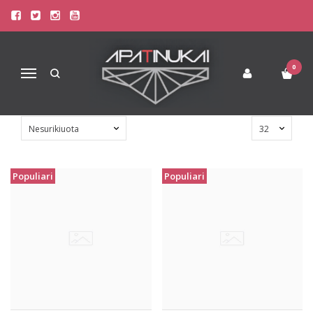
TERMO APATINIS TRIKOTAŽAS
VAIKAMS
Pagrindinis
Apatiniai drabužiai
0
Navigacija
Termo apatinis trikotažas vaikams
Populiari
Populiari