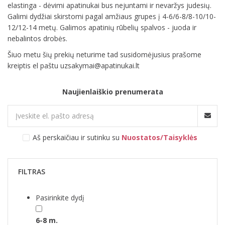
elastinga - dėvimi apatinukai bus nejuntami ir nevaržys judesių.
Galimi dydžiai skirstomi pagal amžiaus grupes į 4-6/6-8/8-10/10-
12/12-14 metų. Galimos apatinių rūbelių spalvos - juoda ir
nebalintos drobės.
Šiuo metu šių prekių neturime tad susidomėjusius prašome
kreiptis el paštu uzsakymai@apatinukai.lt
Naujienlaiškio prenumerata
Aš perskaičiau ir sutinku su
Nuostatos/Taisyklės
FILTRAS
Pasirinkite dydį
6-8 m.