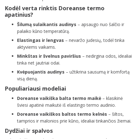
Kodėl verta rinktis Doreanse termo
apatinius?
Šilumą sulaikantis audinys
– apsaugo nuo šalčio ir
palaiko kūno temperatūrą.
Elastingas ir lengvas
– nevaržo judesių, todėl tinka
aktyviems vaikams.
Minkštas ir švelnus paviršius
– nedirgina odos, idealiai
tinka net jautriai odai.
Kvėpuojantis audinys
– užtikrina sausumą ir komfortą
visą dieną.
Populiariausi modeliai
Doreanse vaikiška balta termo maikė
– klasikinė
šviesi apatinė maikutė iš elastingo termo audinio.
Doreanse vaikiškos baltos termo kelnės
– šiltos,
tamprios ir malonios prie kūno, idealiai tinkančios žiemai.
Dydžiai ir spalvos