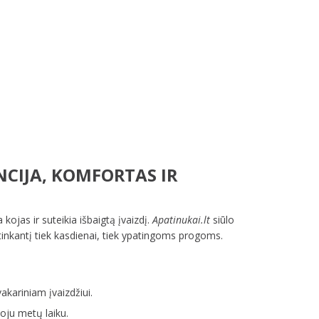
CIJA, KOMFORTAS IR
kojas ir suteikia išbaigtą įvaizdį.
Apatinukai.lt
siūlo
inkantį tiek kasdienai, tiek ypatingoms progoms.
akariniam įvaizdžiui.
oju metų laiku.