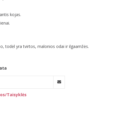
antis kojas.
ienai.
 todėl yra tvirtos, malonios odai ir ilgaamžės.
ata
os/Taisyklės