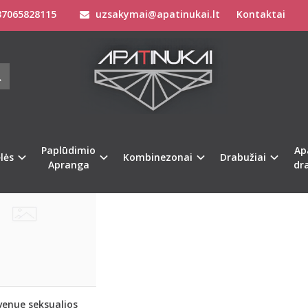
7065828115
uzsakymai@apatinukai.lt
Kontaktai
ELNĖS
Apatinis Trikotažas Moterims
Pėdkelnės
Paplūdimio
Ap
lės
Kombinezonai
Drabužiai
Apranga
dr
venue seksualios