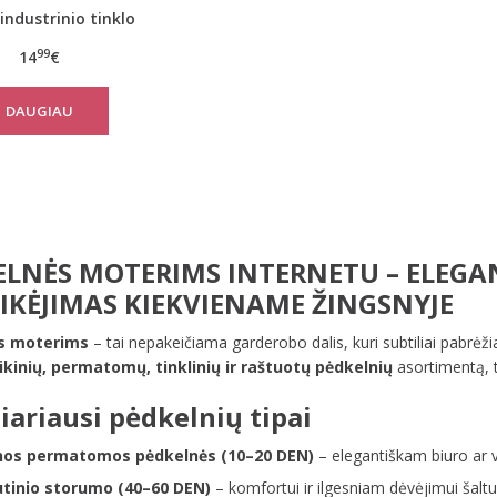
industrinio tinklo
pėdkelnės
99
14
€
DAUGIAU
ELNĖS MOTERIMS INTERNETU – ELEGAN
IKĖJIMAS KIEKVIENAME ŽINGSNYJE
s moterims
– tai nepakeičiama garderobo dalis, kuri subtiliai pabrėžia 
ikinių, permatomų, tinklinių ir raštuotų pėdkelnių
asortimentą, t
iariausi pėdkelnių tipai
nos permatomos pėdkelnės (10–20 DEN)
– elegantiškam biuro ar v
utinio storumo (40–60 DEN)
– komfortui ir ilgesniam dėvėjimui šaltu