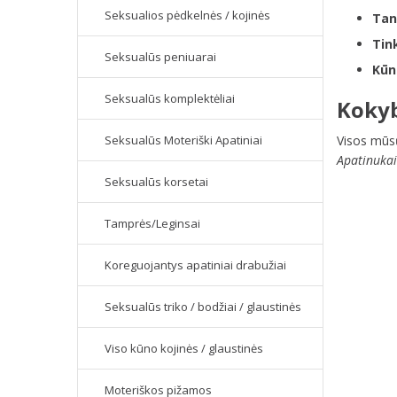
Seksualios pėdkelnės / kojinės
Tan
Tin
Seksualūs peniuarai
Kūn
Seksualūs komplektėliai
Kokyb
Seksualūs Moteriški Apatiniai
Visos mū
Apatinukai
Seksualūs korsetai
Tamprės/Leginsai
Koreguojantys apatiniai drabužiai
Seksualūs triko / bodžiai / glaustinės
Viso kūno kojinės / glaustinės
Moteriškos pižamos