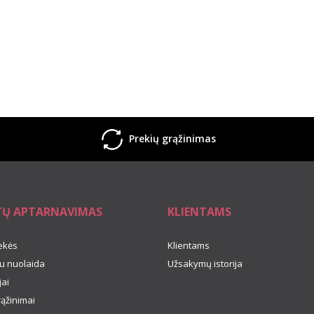
Prekių grąžinimas
TŲ APTARNAVIMAS
KLIENTAMS
ekės
Klientams
u nuolaida
Užsakymų istorija
ai
rąžinimai