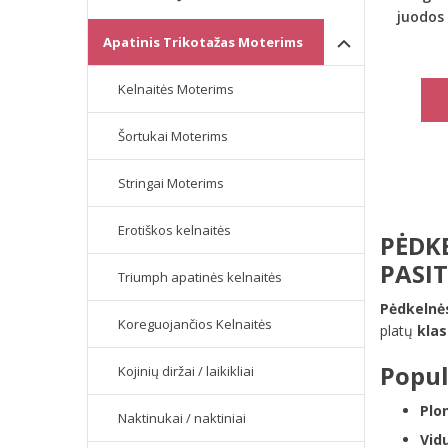
juodos 
Apatinis Trikotažas Moterims
Kelnaitės Moterims
Šortukai Moterims
Stringai Moterims
Erotiškos kelnaitės
PĖDK
PASIT
Triumph apatinės kelnaitės
Pėdkelnė
Koreguojančios Kelnaitės
platų
klas
Popul
Kojinių diržai / laikikliai
Plo
Naktinukai / naktiniai
Vid