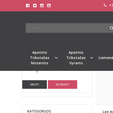
+3
PĖDK
FILTRAS
Pagrindinis
Pasirinkite dydį
Universalus
0
Apatinis
Apatinis
Gamintojas
Naujiena
Trikotažas
Trikotažas
Liemenė
Moterims
Vyrams
Leg Avenue
0
VALYTI
FILTRUOTI
KATEGORIJOS
Leg A