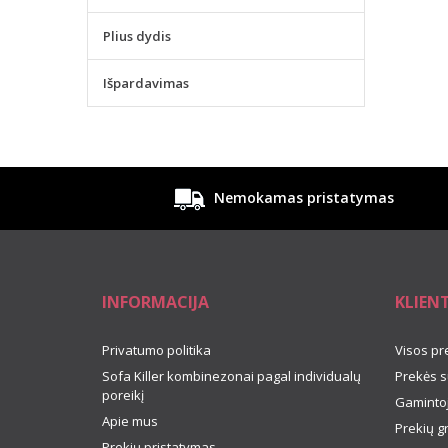
Plius dydis
Išpardavimas
Nemokamas pristatymas
INFORMACIJA
KLIEN
Privatumo politika
Visos pr
Sofa Killer kombinezonai pagal individualų
Prekės s
poreikį
Gamintoj
Apie mus
Prekių g
Prekių pristatymas