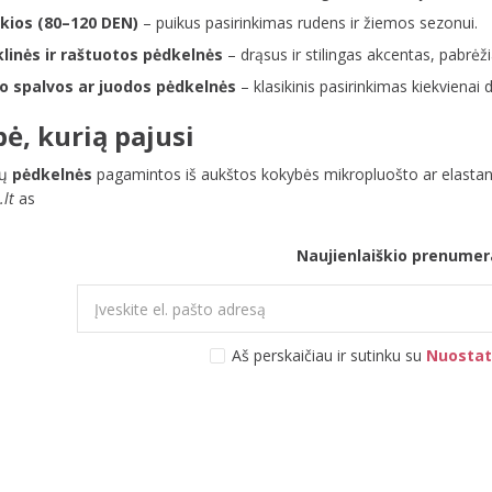
kios (80–120 DEN)
– puikus pasirinkimas rudens ir žiemos sezonui.
klinės ir raštuotos pėdkelnės
– drąsus ir stilingas akcentas, pabrėži
o spalvos ar juodos pėdkelnės
– klasikinis pasirinkimas kiekvienai d
ė, kurią pajusi
sų
pėdkelnės
pagamintos iš aukštos kokybės mikropluošto ar elastano,
.lt
as
Naujienlaiškio prenumer
Aš perskaičiau ir sutinku su
Nuostat