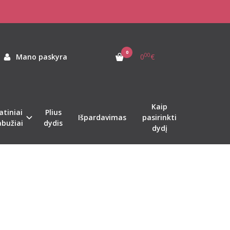
0
00
Mano paskyra
0
€
Kaip
atiniai
Plius
Išpardavimas
pasirinkti
abužiai
dydis
dydį