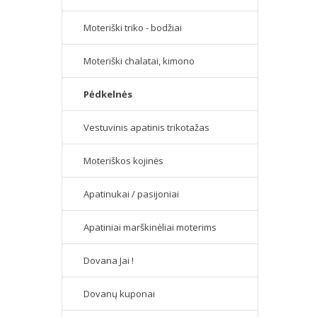
Moteriški triko - bodžiai
Moteriški chalatai, kimono
Pėdkelnės
Vestuvinis apatinis trikotažas
Moteriškos kojinės
Apatinukai / pasijoniai
Apatiniai marškinėliai moterims
Dovana Jai !
Dovanų kuponai