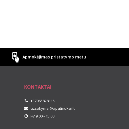
Apmokėjimas pristatymo metu
KONTAKTAI
+37065828115
uzsakymai@apatinukai.lt
I-V 9:00 - 15:00