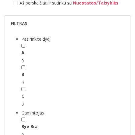
Aš perskaičiau ir sutinku su
Nuostatos/Taisyklės
FILTRAS
Pasirinkite dydį
A
0
B
0
C
0
Gamintojas
Bye Bra
0