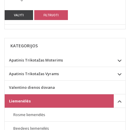
VALYTI
FILTRUOTI
KATEGORIJOS
Apatinis Trikotažas Moterims
Apatinis Trikotažas Vyrams
Valentino dienos dovana
Liemenėlės
Rosme liemenėlės
Beedees liemenėlės