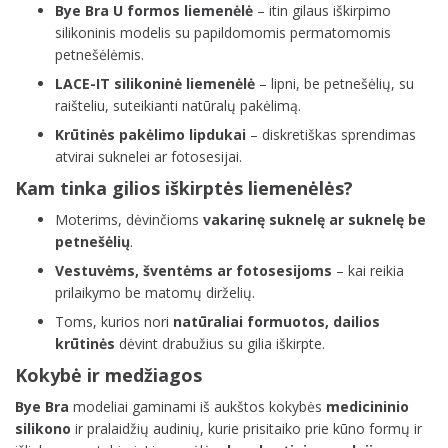
Bye Bra U formos liemenėlė
– itin gilaus iškirpimo
silikoninis modelis su papildomomis permatomomis
petnešėlėmis.
LACE-IT silikoninė liemenėlė
– lipni, be petnešėlių, su
raišteliu, suteikianti natūralų pakėlimą.
Krūtinės pakėlimo lipdukai
– diskretiškas sprendimas
atvirai suknelei ar fotosesijai.
Kam tinka gilios iškirptės liemenėlės?
Moterims, dėvinčioms
vakarinę suknelę ar suknelę be
petnešėlių
.
Vestuvėms, šventėms ar fotosesijoms
– kai reikia
prilaikymo be matomų dirželių.
Toms, kurios nori
natūraliai formuotos, dailios
krūtinės
dėvint drabužius su gilia iškirpte.
Kokybė ir medžiagos
Bye Bra
modeliai gaminami iš aukštos kokybės
medicininio
silikono
ir pralaidžių audinių, kurie prisitaiko prie kūno formų ir