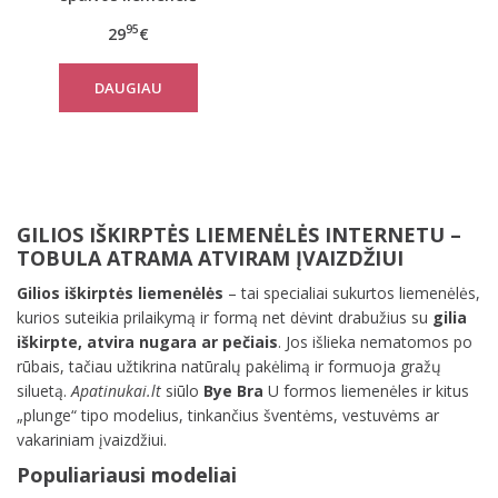
A/B/C/D dyžiai
95
29
€
DAUGIAU
GILIOS IŠKIRPTĖS LIEMENĖLĖS INTERNETU –
TOBULA ATRAMA ATVIRAM ĮVAIZDŽIUI
Gilios iškirptės liemenėlės
– tai specialiai sukurtos liemenėlės,
kurios suteikia prilaikymą ir formą net dėvint drabužius su
gilia
iškirpte, atvira nugara ar pečiais
. Jos išlieka nematomos po
rūbais, tačiau užtikrina natūralų pakėlimą ir formuoja gražų
siluetą.
Apatinukai.lt
siūlo
Bye Bra
U formos liemenėles ir kitus
„plunge“ tipo modelius, tinkančius šventėms, vestuvėms ar
vakariniam įvaizdžiui.
Populiariausi modeliai