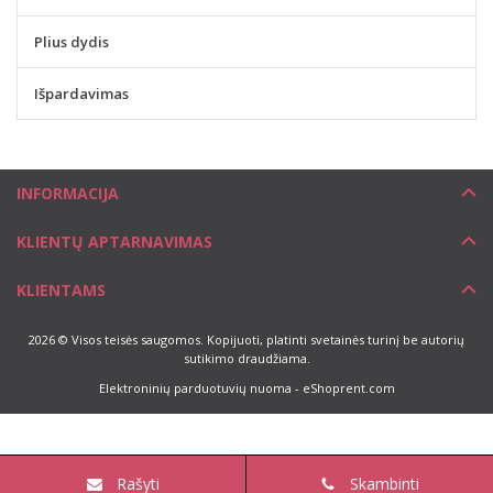
Plius dydis
Išpardavimas
INFORMACIJA
KLIENTŲ APTARNAVIMAS
KLIENTAMS
2026 © Visos teisės saugomos. Kopijuoti, platinti svetainės turinį be autorių
sutikimo draudžiama.
Elektroninių parduotuvių nuoma
-
eShoprent.com
Rašyti
Skambinti