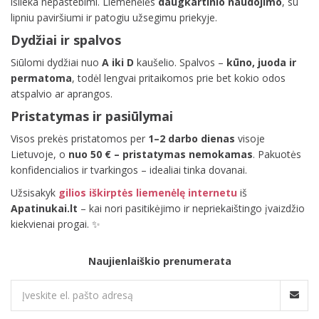
išlieka nepastebimi. Liemenėlės
daugkartinio naudojimo
, su
lipniu paviršiumi ir patogiu užsegimu priekyje.
Dydžiai ir spalvos
Siūlomi dydžiai nuo
A iki D
kaušelio. Spalvos –
kūno, juoda ir
permatoma
, todėl lengvai pritaikomos prie bet kokio odos
atspalvio ar aprangos.
Pristatymas ir pasiūlymai
Visos prekės pristatomos per
1–2 darbo dienas
visoje
Lietuvoje, o
nuo 50 € – pristatymas nemokamas
. Pakuotės
konfidencialios ir tvarkingos – idealiai tinka dovanai.
Užsisakyk
gilios iškirptės liemenėlę internetu
iš
Apatinukai.lt
– kai nori pasitikėjimo ir nepriekaištingo įvaizdžio
kiekvienai progai. ✨
Naujienlaiškio prenumerata