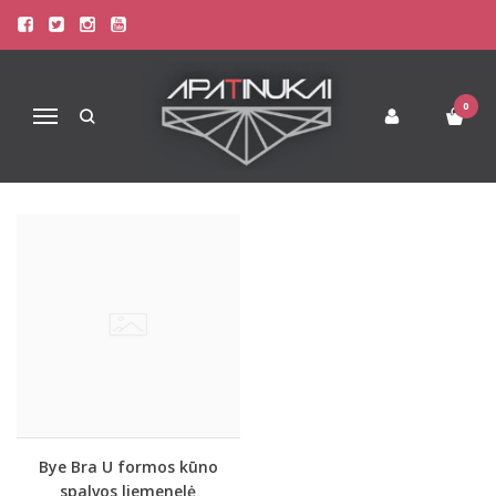
GILIOS IŠKIRPTĖS LIEMENĖLĖS
Pagrindinis
Liemenėlės
Gilios Iškirptės Liemenėlės
0
Navigacija
Bye Bra U formos kūno
spalvos liemenelė