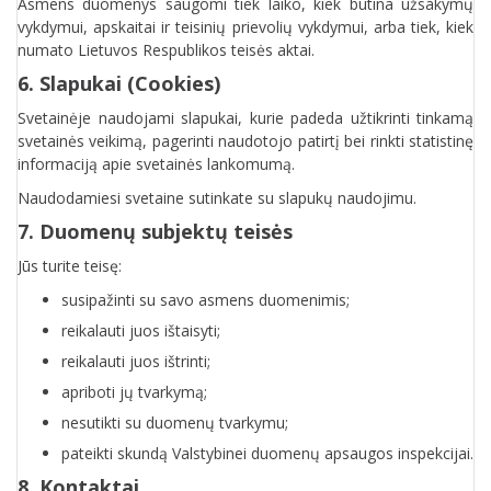
Asmens duomenys saugomi tiek laiko, kiek būtina užsakymų
vykdymui, apskaitai ir teisinių prievolių vykdymui, arba tiek, kiek
numato Lietuvos Respublikos teisės aktai.
6. Slapukai (Cookies)
Svetainėje naudojami slapukai, kurie padeda užtikrinti tinkamą
svetainės veikimą, pagerinti naudotojo patirtį bei rinkti statistinę
informaciją apie svetainės lankomumą.
Naudodamiesi svetaine sutinkate su slapukų naudojimu.
7. Duomenų subjektų teisės
Jūs turite teisę:
susipažinti su savo asmens duomenimis;
reikalauti juos ištaisyti;
reikalauti juos ištrinti;
apriboti jų tvarkymą;
nesutikti su duomenų tvarkymu;
pateikti skundą Valstybinei duomenų apsaugos inspekcijai.
8. Kontaktai