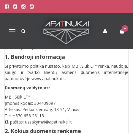
PRIVATUMO POLITIKA
Pagrindinis
Privatumo politika
0
Navigacija
PRIVATUMO POLITIKA
Paskutinį kartą atnaujinta: 2026-06-05
1. Bendroji informacija
Ši privatumo politika nustato, kaip MB „Siūk LT“ renka, naudoja,
saugo ir tvarko klientų asmens duomenis internetinėje
parduotuvėje www.apatinukai.lt.
Duomenų valdytojas:
MB „Siūk LT“
Įmonės kodas: 304439097
Adresas: Perkūnkiemio g. 13-91, Vilnius
Tel. +370 658 28115
El. paštas: uzsakymai@apatinukai.lt
2. Kokius duomenis renkame