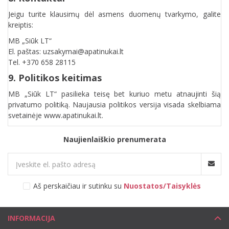
Jeigu turite klausimų dėl asmens duomenų tvarkymo, galite
kreiptis:
MB „Siūk LT“
El. paštas: uzsakymai@apatinukai.lt
Tel. +370 658 28115
9. Politikos keitimas
MB „Siūk LT“ pasilieka teisę bet kuriuo metu atnaujinti šią
privatumo politiką. Naujausia politikos versija visada skelbiama
svetainėje www.apatinukai.lt.
Naujienlaiškio prenumerata
Aš perskaičiau ir sutinku su
Nuostatos/Taisyklės
INFORMACIJA