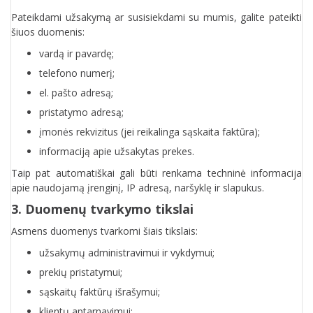
Pateikdami užsakymą ar susisiekdami su mumis, galite pateikti
šiuos duomenis:
vardą ir pavardę;
telefono numerį;
el. pašto adresą;
pristatymo adresą;
įmonės rekvizitus (jei reikalinga sąskaita faktūra);
informaciją apie užsakytas prekes.
Taip pat automatiškai gali būti renkama techninė informacija
apie naudojamą įrenginį, IP adresą, naršyklę ir slapukus.
3. Duomenų tvarkymo tikslai
Asmens duomenys tvarkomi šiais tikslais:
užsakymų administravimui ir vykdymui;
prekių pristatymui;
sąskaitų faktūrų išrašymui;
klientų aptarnavimui;