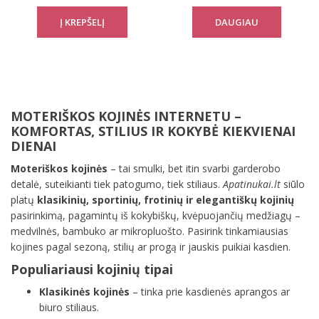
Sock 02
DAUGIAU
MOTERIŠKOS KOJINĖS INTERNETU –
KOMFORTAS, STILIUS IR KOKYBĖ KIEKVIENAI
DIENAI
Moteriškos kojinės
– tai smulki, bet itin svarbi garderobo
detalė, suteikianti tiek patogumo, tiek stiliaus.
Apatinukai.lt
siūlo
platų
klasikinių, sportinių, frotinių ir elegantiškų kojinių
pasirinkimą, pagamintų iš kokybiškų, kvėpuojančių medžiagų –
medvilnės, bambuko ar mikropluošto. Pasirink tinkamiausias
kojines pagal sezoną, stilių ar progą ir jauskis puikiai kasdien.
Populiariausi kojinių tipai
Klasikinės kojinės
– tinka prie kasdienės aprangos ar
biuro stiliaus.