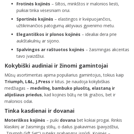
Frotinės kojinės
– šiltos, minkštos ir malonios liesti,
puikiai tinka vėsesniam orui.
Sportinės kojinės
– elastingos ir kvėpuojančios,
užtikrinančios patogumą aktyvaus gyvenimo metu.
Elegantiškos ir plonos kojinės
– idealiai dera prie
aukštakulnių ar sijono.
Spalvingos ar raštuotos kojinės
– žaismingas akcentas
tavo įvaizdžiui.
Kokybiški audiniai ir žinomi gamintojai
Mūsų asortimentas apima populiarius gamintojus, tokius kaip
Triumph, L&L, J.Press
ir kitus. Jie naudoja kokybiškas
medžiagas –
medvilnę, bambuko pluoštą, elastaną ir
alijošiaus priedus
, kad kojinės būtų ne tik gražios, bet ir
malonios odai.
Tinka kasdienai ir dovanai
Moteriškos kojinės
– puiki
dovana
bet kokiai progai. Rinkis
klasikinį ar žaismingą stilių, o dailus įpakavimas (pavyzdžiui,
„Triumph Gift Set“) suteiks prabangos įspūdį. Kojinės –