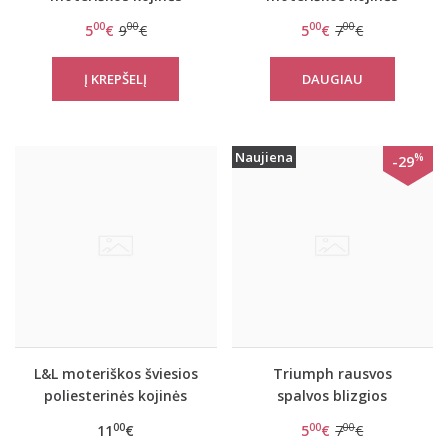
Accessories Gift Set
Accessories Gift Set
00
00
00
00
5
€
9
€
5
€
7
€
Sock 01
Sock 01
DAUGIAU
Naujiena
%
-29
L&L moteriškos šviesios
Triumph rausvos
poliesterinės kojinės
spalvos blizgios
Judi
moteriškos kojinės
00
00
00
11
€
5
€
7
€
Accessories Gift Set