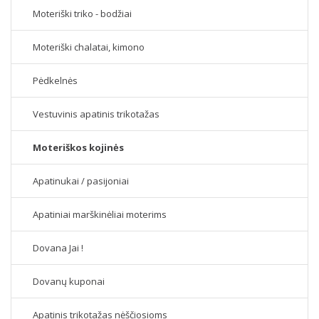
Moteriški triko - bodžiai
Moteriški chalatai, kimono
Pėdkelnės
Vestuvinis apatinis trikotažas
Moteriškos kojinės
Apatinukai / pasijoniai
Apatiniai marškinėliai moterims
Dovana Jai !
Dovanų kuponai
Apatinis trikotažas nėščiosioms