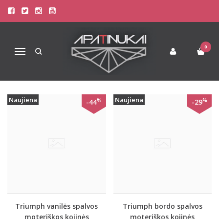
MOTERIŠKOS KOJINĖS
Pagrindinis
Apatinis Trikotažas Moterims
Moteriškos kojinės
0
Navigacija
Naujiena
Naujiena
%
%
-44
-29
Triumph vanilės spalvos
Triumph bordo spalvos
moteriškos kojinės
moteriškos kojinės