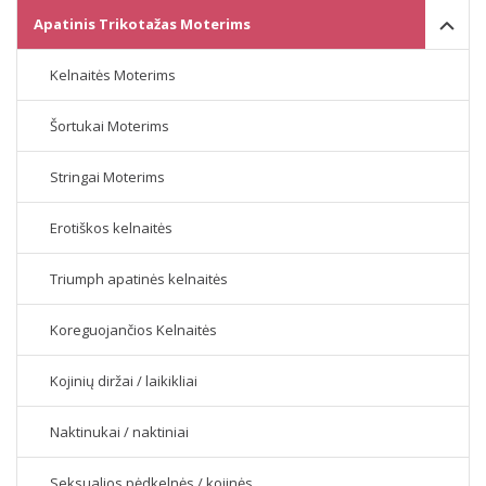
Apatinis Trikotažas Moterims
Kelnaitės Moterims
Šortukai Moterims
Stringai Moterims
Erotiškos kelnaitės
Triumph apatinės kelnaitės
Koreguojančios Kelnaitės
Kojinių diržai / laikikliai
Naktinukai / naktiniai
Seksualios pėdkelnės / kojinės