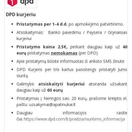
DPD kurjeriu
Pristatymas per 1-4 d.d.
po apmokėjimo patvirtinimo.
Atsiskaitymas: Banko pavedimu / Paysera / Grynaisias
kurjeriui
Pristatymo kaina 2.5€,
perkant daugiau kaip už
40
eurų
pristatymas
nemokamas
(per DPD)
Apie pristatymą būsite informuotas iš anksto SMS žinute
DPD Kurjeris per tris kartus pasistengs pristatyti Jums
siuntą
Galimybė
atsiskaityti kurjeriui
atsiranda užsakant
daugiau kaip už
60 eurų
Pristatymas į Neringos sav. 20 eurų, prašome kreiptis el.
paštu: uzsakymai@apatinukai.lt
Daugiau informacijos rasite
čia:
https://www.dpd.com/lt/pradzia/siuntimo_informacija