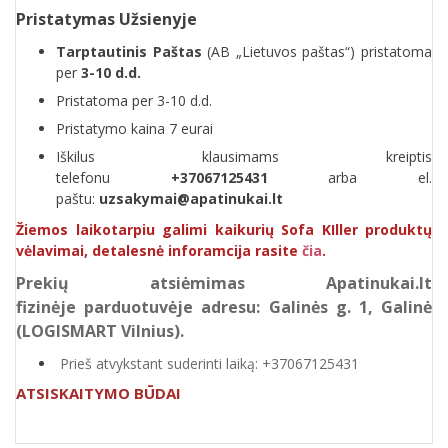
Pristatymas Užsienyje
Tarptautinis Paštas
(AB „Lietuvos paštas“) pristatoma
per
3-10 d.d.
Pristatoma per 3-10 d.d.
Pristatymo kaina 7 eurai
Iškilus klausimams kreiptis
telefonu
+37067125431
arba el.
paštu:
uzsakymai@apatinukai.lt
Žiemos laikotarpiu galimi kaikurių Sofa KIller produktų
vėlavimai, detalesnė inforamcija rasite
čia
.
Prekių atsiėmimas Apatinukai.lt
fizinėje parduotuvėje adresu: Galinės g. 1, Galinė
(LOGISMART Vilnius).
Prieš atvykstant suderinti laiką: +37067125431
ATSISKAITYMO BŪDAI