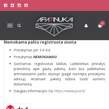
PREKIŲ PRISTATYMAS
Pagrindinis
Prekių pristatymas
0
Navigacija
Nemokama paštu registruota siunta
Pristatymas per 3-6 d.d.
Pristatymas
NEMOKAMAS!
Siunčiamas registruotas laiškas. Laiškininkas pristatys
pranešimą apie gautą paketą, kuris bus paliekamas
artimiausiame pašto skyriuje (pagal nurodyta pristatymo
adresą). Atsiimant paketą būtina turėti asmens
dokumentą.
Daugiau informacijos čia:
https://www.post.lt/