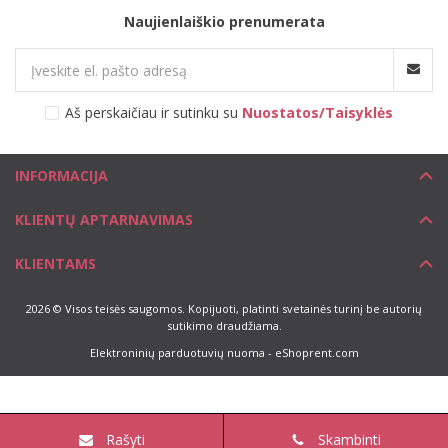
Naujienlaiškio prenumerata
Aš perskaičiau ir sutinku su
Nuostatos/Taisyklės
INFORMACIJA
KLIENTŲ APTARNAVIMAS
KLIENTAMS
2026 © Visos teisės saugomos. Kopijuoti, platinti svetainės turinį be autorių
sutikimo draudžiama.
Elektroninių parduotuvių nuoma
-
eShoprent.com
Rašyti
Skambinti