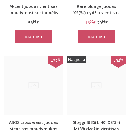
Akcent juodas vientisas
Rare plunge juodas
maudymosi kostiumėlis
XS(34) dydžio vientisas
290
maudymukas
99
00
00
58
€
16
€
29
€
DAUGIAU
DAUGIAU
Naujiena
%
%
-32
-34
ASOS cross waist juodas
Sloggi S(36) L(40) XS(34)
vientisas maudymukas
M(38) dydžio vientisas