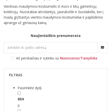
Vientisas maudymosi kostiumėlis iš Asos ir kitų gamintojų
kolekcijų. Nuostabiai atrodantys, jaunatviški ir šiuolaikiški, bei į
madą grįžtantys vientisi maudymosi kostiumėliai ir paplūdimio
apranga už geriausią kainą.
Naujienlaiškio prenumerata
Aš perskaičiau ir sutinku su
Nuostatos/Taisyklės
FILTRAS
Pasirinkite dydį
65H
0