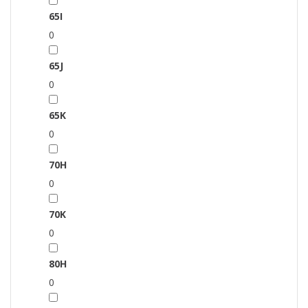
65I
0
65J
0
65K
0
70H
0
70K
0
80H
0