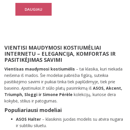
DAUGIAU
VIENTISI MAUDYMOSI KOSTIUMĖLIAI
INTERNETU – ELEGANCIJA, KOMFORTAS IR
PASITIKĖJIMAS SAVIMI
Vientisas maudymosi kostiumėlis
– tai klasika, kuri niekada
neišeina iš mados. Šie modeliai pabrėžia figūrą, suteikia
pasitikėjimo savimi ir puikiai tinka tiek paplūdimyje, tiek prie
baseino.
Apatinukai.lt
siūlo platų pasirinkimą iš
ASOS, Akcent,
Triumph, Sloggi ir Simone Pérèle
kolekcijų, kuriose dera
kokybė, stilius ir patogumas.
Populiariausi modeliai
ASOS Halter
– klasikinis juodas modelis su atvira nugara
ir subtiliu siluetu.