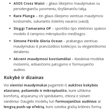
ASOS Cross Waist
– gilaus iškirpimo maudymukas su
persidengiančiu juosmeniu, išryškinančiu taliją.
Rare Plunge
– itin gilaus iškirpimo vientisas maudymosi
kostiumėlis, sukuriantis išskirtinį vasaros įvaizdį.
Sloggi Tamarama OP
– sportiško tipo elektrinės spalvos
modelis iš tamprios mikropluošto medžiagos.
Simone Pérèle Gloria Ocean
– prabangus vientisas
maudymukas iš prancūziškos kolekcijos su elegantiškomis
detalėmis.
Akcent maudymosi kostiumėliai
– klasikiniai modeliai
moterims, ieškančioms patogumo ir formuojančio
audinio.
Kokybė ir dizainas
Visi
vientisi maudymukai
pagaminti iš
aukštos kokybės
elastano, poliamido ir mikropluošto
, kurie užtikrina
komfortą, atsparumą UV spinduliams, chlorui ir sūriam
vandeniui. Daugelis modelių turi
formuojančius audinius
ar
lengvą push-up efektą
, kuris suteikia gražią krūtinės formą.