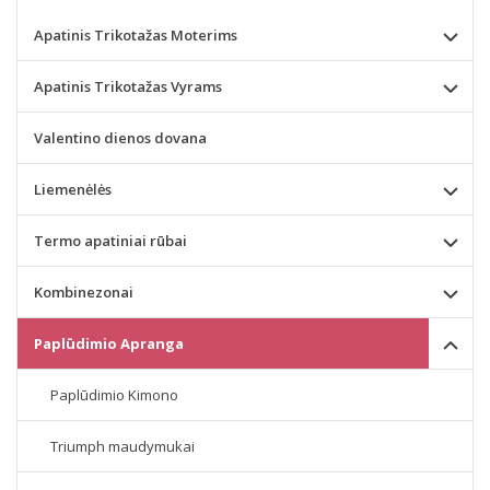
Apatinis Trikotažas Moterims
Apatinis Trikotažas Vyrams
Valentino dienos dovana
Liemenėlės
Termo apatiniai rūbai
Kombinezonai
Paplūdimio Apranga
Paplūdimio Kimono
Triumph maudymukai