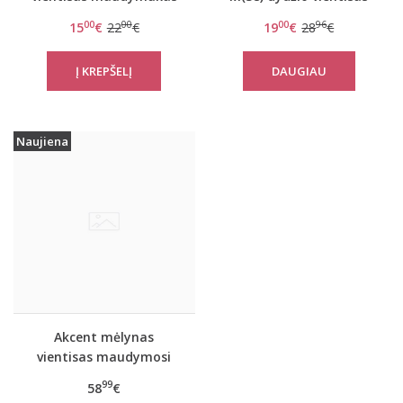
deep plunge
elektrinės spalvos
00
00
00
96
15
€
22
€
19
€
28
€
maudymosi kostiumėlis
swim Tamarama OP
DAUGIAU
Naujiena
Akcent mėlynas
vientisas maudymosi
kostiumėlis 290
99
58
€