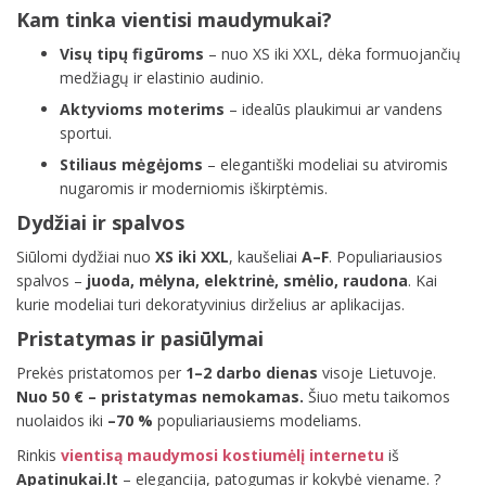
Kam tinka vientisi maudymukai?
Visų tipų figūroms
– nuo XS iki XXL, dėka formuojančių
medžiagų ir elastinio audinio.
Aktyvioms moterims
– idealūs plaukimui ar vandens
sportui.
Stiliaus mėgėjoms
– elegantiški modeliai su atviromis
nugaromis ir moderniomis iškirptėmis.
Dydžiai ir spalvos
Siūlomi dydžiai nuo
XS iki XXL
, kaušeliai
A–F
. Populiariausios
spalvos –
juoda, mėlyna, elektrinė, smėlio, raudona
. Kai
kurie modeliai turi dekoratyvinius dirželius ar aplikacijas.
Pristatymas ir pasiūlymai
Prekės pristatomos per
1–2 darbo dienas
visoje Lietuvoje.
Nuo 50 € – pristatymas nemokamas.
Šiuo metu taikomos
nuolaidos iki
–70 %
populiariausiems modeliams.
Rinkis
vientisą maudymosi kostiumėlį internetu
iš
Apatinukai.lt
– elegancija, patogumas ir kokybė viename. ?