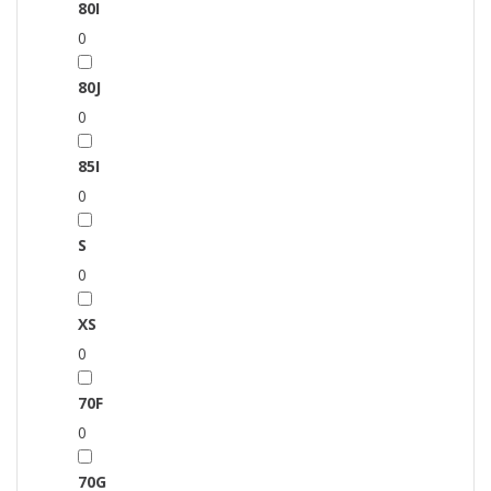
80I
0
80J
0
85I
0
S
0
XS
0
70F
0
70G