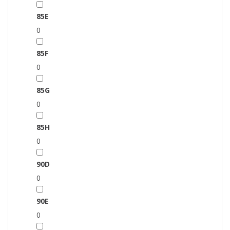
85E
0
85F
0
85G
0
85H
0
90D
0
90E
0