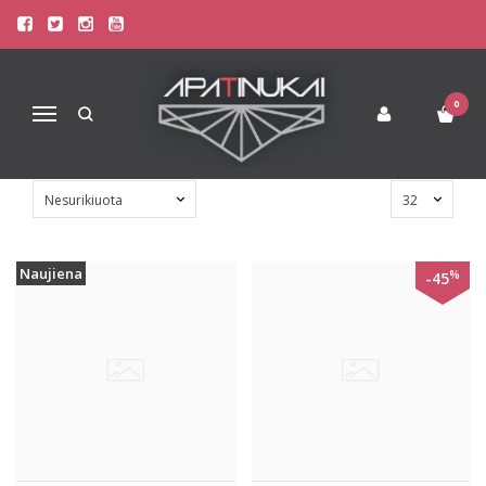
VIENTISAS MAUDYMOSI
KOSTIUMĖLIS
Pagrindinis
Paplūdimio Apranga
0
Navigacija
Vientisas Maudymosi Kostiumėlis
Naujiena
%
-45