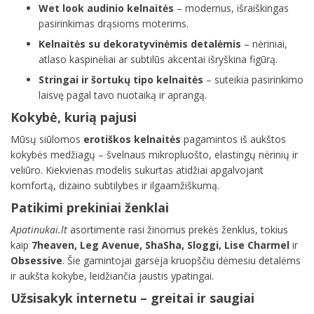
Wet look audinio kelnaitės
– modernus, išraiškingas
pasirinkimas drąsioms moterims.
Kelnaitės su dekoratyvinėmis detalėmis
– nėriniai,
atlaso kaspinėliai ar subtilūs akcentai išryškina figūrą.
Stringai ir šortukų tipo kelnaitės
– suteikia pasirinkimo
laisvę pagal tavo nuotaiką ir aprangą.
Kokybė, kurią pajusi
Mūsų siūlomos
erotiškos kelnaitės
pagamintos iš aukštos
kokybės medžiagų – švelnaus mikropluošto, elastingų nėrinių ir
veliūro. Kiekvienas modelis sukurtas atidžiai apgalvojant
komfortą, dizaino subtilybes ir ilgaamžiškumą.
Patikimi prekiniai ženklai
Apatinukai.lt
asortimente rasi žinomus prekės ženklus, tokius
kaip
7heaven, Leg Avenue, ShaSha, Sloggi, Lise Charmel
ir
Obsessive
. Šie gamintojai garsėja kruopščiu dėmesiu detalėms
ir aukšta kokybe, leidžiančia jaustis ypatingai.
Užsisakyk internetu – greitai ir saugiai