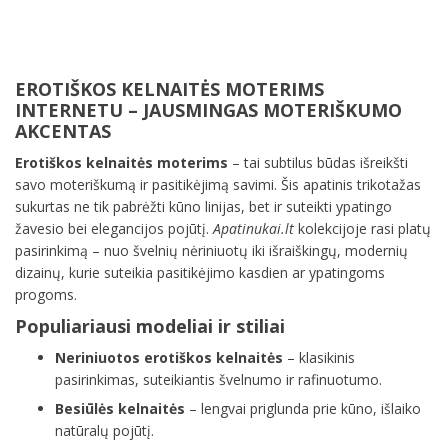
EROTIŠKOS KELNAITĖS MOTERIMS
INTERNETU – JAUSMINGAS MOTERIŠKUMO
AKCENTAS
Erotiškos kelnaitės moterims
– tai subtilus būdas išreikšti
savo moteriškumą ir pasitikėjimą savimi. Šis apatinis trikotažas
sukurtas ne tik pabrėžti kūno linijas, bet ir suteikti ypatingo
žavesio bei elegancijos pojūtį.
Apatinukai.lt
kolekcijoje rasi platų
pasirinkimą – nuo švelnių nėriniuotų iki išraiškingų, modernių
dizainų, kurie suteikia pasitikėjimo kasdien ar ypatingoms
progoms.
Populiariausi modeliai ir stiliai
Neriniuotos erotiškos kelnaitės
– klasikinis
pasirinkimas, suteikiantis švelnumo ir rafinuotumo.
Besiūlės kelnaitės
– lengvai priglunda prie kūno, išlaiko
natūralų pojūtį.