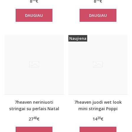
8
€
8
€
kelnaitės Daniella
DAUGIAU
DAUGIAU
Naujiena
7heaven neriniuoti
7heaven juodi wet look
stringai su perlais Natal
mini stringai Poppi
40
20
27
€
14
€