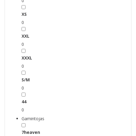
0
XS
0
XXL
0
XXXL
0
S/M
0
44
0
Gamintojas
7heaven