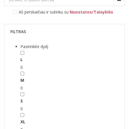
Aš perskaičiau ir sutinku su
Nuostatos/Taisyklės
FILTRAS
Pasirinkite dydį
L
0
M
0
S
0
XL