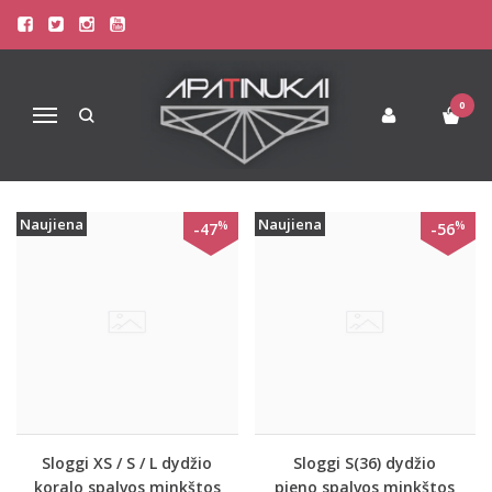
EROTIŠKOS KELNAITĖS
Pagrindinis
Apatinis Trikotažas Moterims
Erotiškos kelnaitės
0
Navigacija
Naujiena
Naujiena
%
%
-47
-56
Sloggi XS / S / L dydžio
Sloggi S(36) dydžio
koralo spalvos minkštos
pieno spalvos minkštos