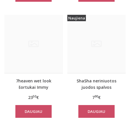
Naujiena
7heaven wet look
ShaSha neriniuotos
šortukai Immy
juodos spalvos
moteriškos kelnaitės
50
90
23
€
7
€
LOTUS
DAUGIAU
DAUGIAU