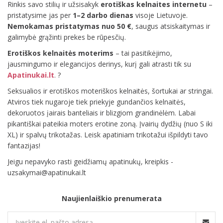
Rinkis savo stilių ir užsisakyk
erotiškas kelnaites internetu
–
pristatysime jas per
1–2 darbo dienas
visoje Lietuvoje.
Nemokamas pristatymas nuo 50 €
, saugus atsiskaitymas ir
galimybė grąžinti prekes be rūpesčių.
Erotiškos kelnaitės moterims
– tai pasitikėjimo,
jausmingumo ir elegancijos derinys, kurį gali atrasti tik su
Apatinukai.lt
. ?
Seksualios ir erotiškos moteriškos kelnaitės, šortukai ar stringai.
Atviros tiek nugaroje tiek priekyje gundančios kelnaitės,
dekoruotos įairais banteliais ir blizgiom grandinėlėm. Labai
pikantiškai pateikia moters erotine zoną. Įvairių dydžių (nuo S iki
XL) ir spalvų trikotažas. Leisk apatiniam trikotažui išpildyti tavo
fantazijas!
Jeigu nepavyko rasti geidžiamų apatinukų, kreipkis -
uzsakymai@apatinukai.lt
Naujienlaiškio prenumerata