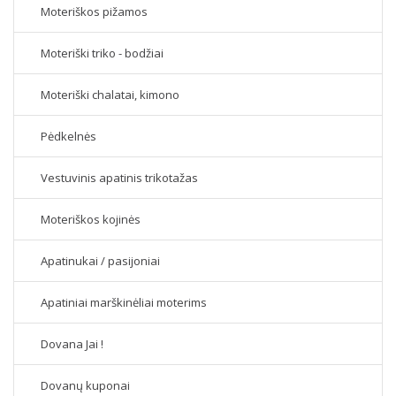
Moteriškos pižamos
Moteriški triko - bodžiai
Moteriški chalatai, kimono
Pėdkelnės
Vestuvinis apatinis trikotažas
Moteriškos kojinės
Apatinukai / pasijoniai
Apatiniai marškinėliai moterims
Dovana Jai !
Dovanų kuponai