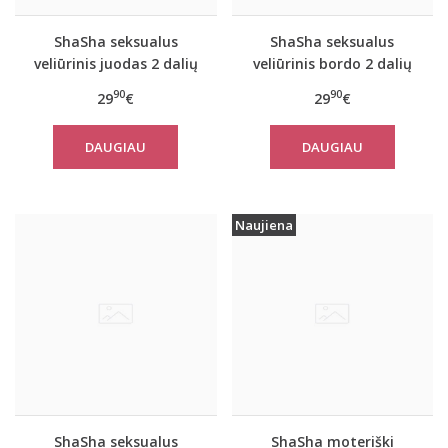
ShaSha seksualus
ShaSha seksualus
veliūrinis juodas 2 dalių
veliūrinis bordo 2 dalių
komplektas LILY su
komplektas LILY su
90
90
29
€
29
€
šortukais
šortukais
DAUGIAU
DAUGIAU
Naujiena
ShaSha seksualus
ShaSha moteriški