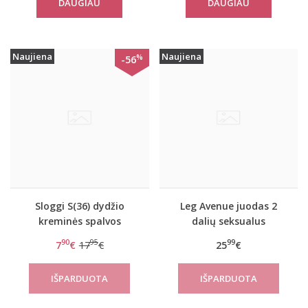
DAUGIAU
DAUGIAU
Naujiena
Naujiena
%
-56
Sloggi S(36) dydžio
Leg Avenue juodas 2
kreminės spalvos
dalių seksualus
minkštos gifiūrinės
komplektas 81647
90
95
99
7
€
17
€
25
€
kelnaitės Zero Lace
Hipster