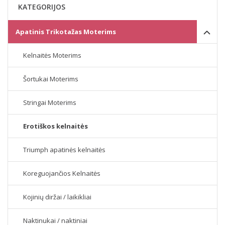
KATEGORIJOS
Apatinis Trikotažas Moterims
Kelnaitės Moterims
Šortukai Moterims
Stringai Moterims
Erotiškos kelnaitės
Triumph apatinės kelnaitės
Koreguojančios Kelnaitės
Kojinių diržai / laikikliai
Naktinukai / naktiniai