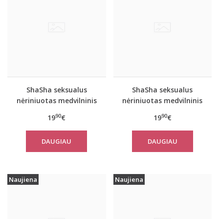
ShaSha seksualus
ShaSha seksualus
nėriniuotas medvilninis
nėriniuotas medvilninis
juodas 2 dalių
raudonas 2 dalių
90
90
19
€
19
€
komplektas ANNE
komplektas ANNE
DAUGIAU
DAUGIAU
Naujiena
Naujiena