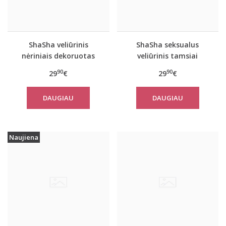
ShaSha veliūrinis
ShaSha seksualus
nėriniais dekoruotas
veliūrinis tamsiai
žalias 2 dalių
mėlynas 2 dalių
90
90
29
€
29
€
komplektas MIMOSA
komplektas LILY su
šortukais
DAUGIAU
DAUGIAU
Naujiena