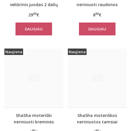
veliūrinis juodas 2 dalių
neriniuoti raudonos
komplektas MIMOSA
spalvos stringai ROSE
90
90
29
€
8
€
DAUGIAU
DAUGIAU
Naujiena
Naujiena
ShaSha moteriški
ShaSha moteriškos
neriniuoti kreminės
neriniuotos tamsiai
spalvos stringai KALMIA
mėlynos spalvos
90
90