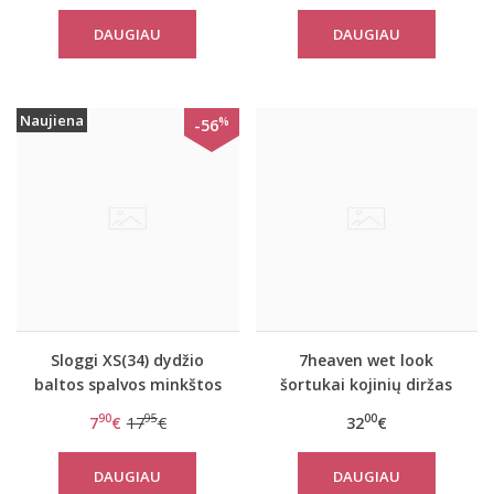
Lace H Hipstring
Embruns
DAUGIAU
DAUGIAU
Naujiena
%
-56
Sloggi XS(34) dydžio
7heaven wet look
baltos spalvos minkštos
šortukai kojinių diržas
gifiūrinės kelnaitės Zero
Fanny
90
95
00
7
€
17
€
32
€
Lace Hipstring
DAUGIAU
DAUGIAU