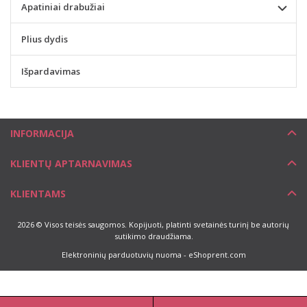
Apatiniai drabužiai
Plius dydis
Išpardavimas
INFORMACIJA
KLIENTŲ APTARNAVIMAS
KLIENTAMS
2026 © Visos teisės saugomos. Kopijuoti, platinti svetainės turinį be autorių
sutikimo draudžiama.
Elektroninių parduotuvių nuoma
-
eShoprent.com