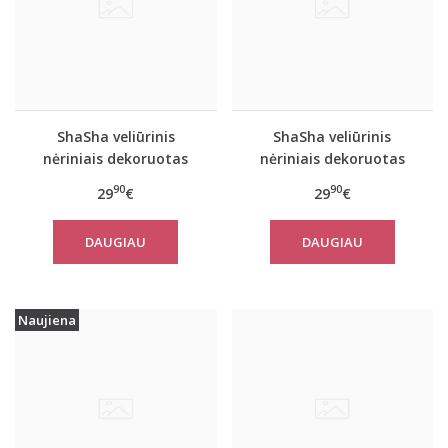
ShaSha veliūrinis
ShaSha veliūrinis
nėriniais dekoruotas
nėriniais dekoruotas
bordo 2 dalių
tamsiai mėlynas 2 dalių
90
90
29
€
29
€
komplektas MIMOSA
komplektas MIMOSA
DAUGIAU
DAUGIAU
Naujiena