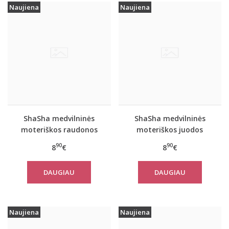
Naujiena
Naujiena
ShaSha medvilninės
ShaSha medvilninės
moteriškos raudonos
moteriškos juodos
spalvos kelnaitės
spalvos kelnaitės
90
90
8
€
8
€
SHARON
SHARON
DAUGIAU
DAUGIAU
Naujiena
Naujiena