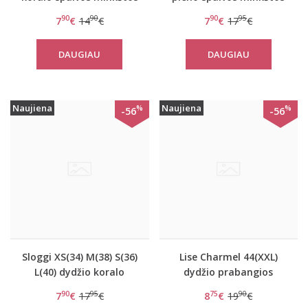
gifiūrinės kelnaitės Zero
gifiūrinės kelnaitės Zero
90
90
90
95
7
€
14
€
7
€
17
€
Lace Short
Lace Hipster
DAUGIAU
DAUGIAU
Naujiena
Naujiena
%
%
-56
-56
Sloggi XS(34) M(38) S(36)
Lise Charmel 44(XXL)
L(40) dydžio koralo
dydžio prabangios
spalvos minkštos
perregimos neriniuotos
90
95
75
90
7
€
17
€
8
€
19
€
gifiūrinės kelnaitės Zero
kelnaitės Soleil Et