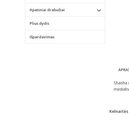
Apatiniai drabužiai
Plius dydis
Išpardavimas
APRA
Shasha n
medvilnė
Kelnaitės