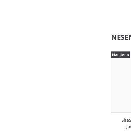
NESEN
Naujiena
ShaS
ju