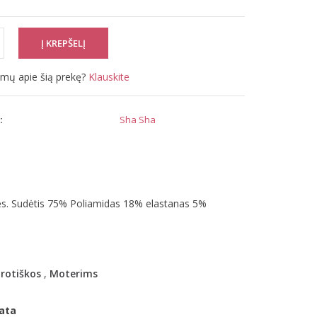
simų apie šią prekę?
Klauskite
:
Sha Sha
itės. Sudėtis 75% Poliamidas 18% elastanas 5%
rotiškos
,
Moterims
ata