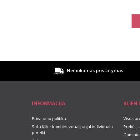
moter
Nemokamas pristatymas
INFORMACIJA
KLIEN
Privatumo politika
Visos pr
Sofa Killer kombinezonai pagal individualų
Prekės s
poreikį
Gamintoj