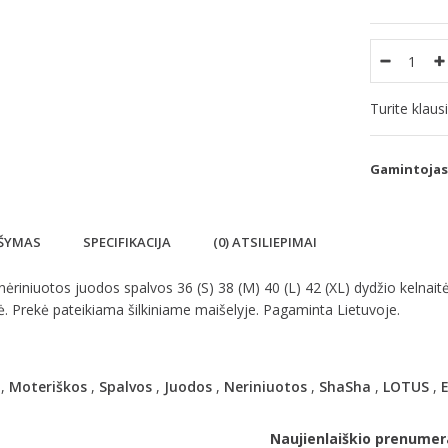
Turite klau
Gamintojas
ŠYMAS
SPECIFIKACIJA
(0) ATSILIEPIMAI
ėriniuotos juodos spalvos 36 (S) 38 (M) 40 (L) 42 (XL) dydžio kelna
. Prekė pateikiama šilkiniame maišelyje. Pagaminta Lietuvoje.
,
Moteriškos
,
Spalvos
,
Juodos
,
Neriniuotos
,
ShaSha
,
LOTUS
,
E
Naujienlaiškio prenumer