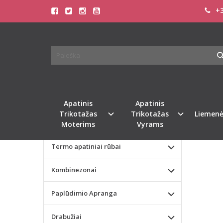
+3
Pagrindinis
KATEGORIJOS
SHAS
Apatinis Trikotažas Moterims
Apatinis Trikotažas Vyrams
Naujie
Valentino dienos dovana
Apatinis
Apatinis
Trikotažas
Trikotažas
Liemenė
Liemenėlės
Moterims
Vyrams
Termo apatiniai rūbai
Kombinezonai
Paplūdimio Apranga
Drabužiai