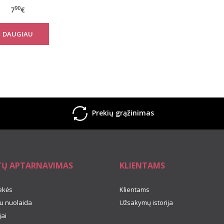
iškos kelnaitės
90
7
€
LOTUS
DAUGIAU
Prekių grąžinimas
TŲ APTARNAVIMAS
KLIENTAMS
ekės
Klientams
u nuolaida
Užsakymų istorija
ai