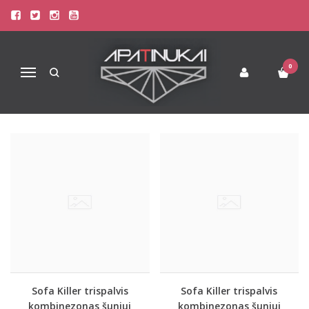
KOMBINEZONAI ŠUNIMS
Pagrindinis
Kombinezonai
Kombinezonai šunims
0
Navigacija
Sofa Killer trispalvis
Sofa Killer trispalvis
kombinezonas šuniui
kombinezonas šuniui