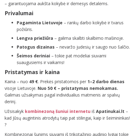
– garantuojama aukšta kokybė ir dėmesys detalėms.
Privalumai
Pagaminta Lietuvoje
– rankų darbo kokybė ir tvarus
požiūris.
Lengva priežiūra
– galima skalbti skalbimo mašinoje.
Patogus dizainas
– nevaržo judesių ir saugo nuo šalčio.
Šeimos deriniai
– tokie pat modeliai siuvami
suaugusiems ir vaikams!
Pristatymas ir kaina
Kaina – nuo
49 €
. Prekės pristatomos per
1–2 darbo dienas
visoje Lietuvoje.
Nuo 50 € – pristatymas nemokamas.
Galimas užsakymas pagal individualius matmenis ar spalvų
derinį.
Užsisakyk
kombinezoną šuniui internetu
iš
Apatinukai.lt
–
kad Jūsų augintinis atrodytų taip pat stilingai, kaip ir šeimininkas!
?
Kombinezonai šunims siuvami iš trikotažinio audinio lygiai tokie