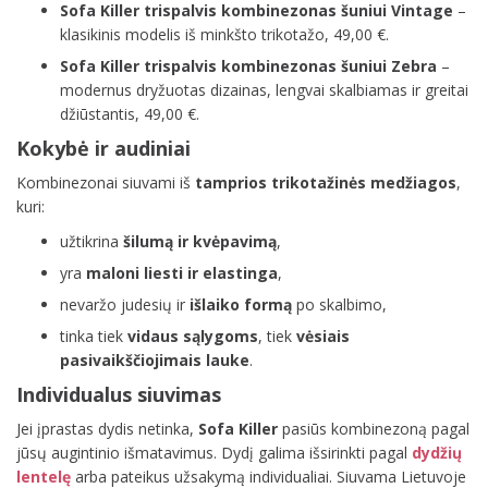
Sofa Killer trispalvis kombinezonas šuniui Vintage
–
klasikinis modelis iš minkšto trikotažo, 49,00 €.
Sofa Killer trispalvis kombinezonas šuniui Zebra
–
modernus dryžuotas dizainas, lengvai skalbiamas ir greitai
džiūstantis, 49,00 €.
Kokybė ir audiniai
Kombinezonai siuvami iš
tamprios trikotažinės medžiagos
,
kuri:
užtikrina
šilumą ir kvėpavimą
,
yra
maloni liesti ir elastinga
,
nevaržo judesių ir
išlaiko formą
po skalbimo,
tinka tiek
vidaus sąlygoms
, tiek
vėsiais
pasivaikščiojimais lauke
.
Individualus siuvimas
Jei įprastas dydis netinka,
Sofa Killer
pasiūs kombinezoną pagal
jūsų augintinio išmatavimus. Dydį galima išsirinkti pagal
dydžių
lentelę
arba pateikus užsakymą individualiai. Siuvama Lietuvoje