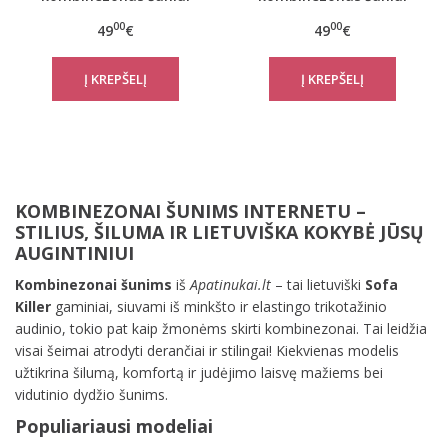
Vintage
Zebra
00
00
49
€
49
€
KOMBINEZONAI ŠUNIMS INTERNETU –
STILIUS, ŠILUMA IR LIETUVIŠKA KOKYBĖ JŪSŲ
AUGINTINIUI
Kombinezonai šunims
iš
Apatinukai.lt
– tai lietuviški
Sofa
Killer
gaminiai, siuvami iš minkšto ir elastingo trikotažinio
audinio, tokio pat kaip žmonėms skirti kombinezonai. Tai leidžia
visai šeimai atrodyti derančiai ir stilingai! Kiekvienas modelis
užtikrina šilumą, komfortą ir judėjimo laisvę mažiems bei
vidutinio dydžio šunims.
Populiariausi modeliai