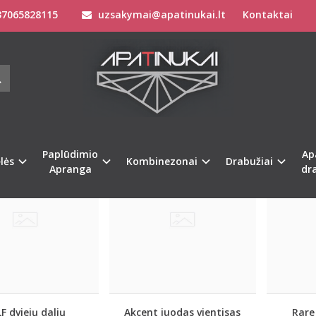
7065828115
uzsakymai@apatinukai.lt
Kontaktai
YMOSI KOSTIUMĖLIAI / MAUDYMUKA
Paplūdimio Apranga
Maudymosi Kostiumėliai / Maudymukai
Paplūdimio
Ap
Naujiena
lės
Kombinezonai
Drabužiai
Apranga
dr
F dviejų dalių
Akcent juodas vientisas
Rare