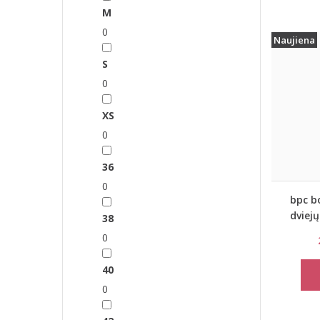
M
0
Naujiena
S
0
XS
0
36
0
bpc b
dviej
38
maudym
0
bonp
40
0