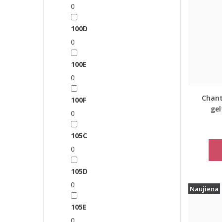
0
100D
0
100E
0
Chant
100F
gel
0
maudym
ke
105C
0
105D
0
Naujiena
105E
0