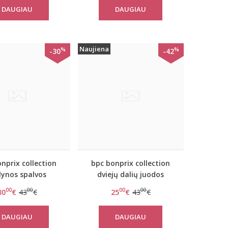
DAUGIAU
DAUGIAU
Naujiena
%
%
-30
-42
nprix collection
bpc bonprix collection
ynos spalvos
dviejų dalių juodos
isas maudymosi
spalvos maudymosi
00
00
00
00
30
€
43
€
25
€
43
€
kostiumėlis
kostiumėlis
INBOW911487
RAINBOW931599
DAUGIAU
DAUGIAU