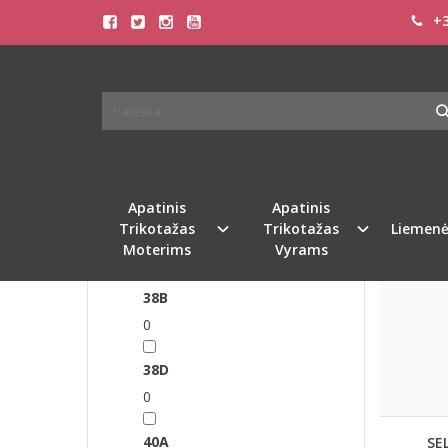
+3
MAUD
FILTRAS
Pagrindinis
Pasirinkite dydį
36B
0
Apatinis
Apatinis
36C
Trikotažas
Trikotažas
Liemenė
Moterims
Vyrams
0
38B
0
38D
0
40A
SEL