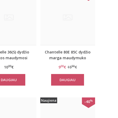
lle 36(S) dydžio
Chantelle 80E 85C dydžio
os maudymosi
marga maudymuko
umėlio kelnaitės
liemenėlė 2461
00
00
00
10
€
9
€
15
€
6543
DAUGIAU
DAUGIAU
Naujiena
%
-40