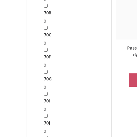
70B
0
70C
0
Pass
d
70F
maudy
0
70G
0
70I
0
70J
0