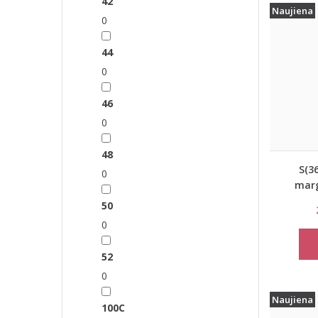
42
Naujiena
0
44
0
46
0
48
S(3
0
marg
maudym
50
0
52
0
Naujiena
100C