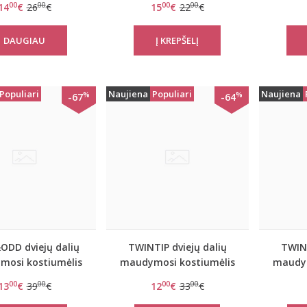
00
00
00
00
14
€
26
€
15
€
22
€
Leopard
DAUGIAU
Populiari
Naujiena
Populiari
Naujiena
%
%
-67
-64
ODD dviejų dalių
TWINTIP dviejų dalių
TWINT
osi kostiumėlis
maudymosi kostiumėlis
maudym
Frozen
Iwory
00
00
00
00
13
€
39
€
12
€
33
€