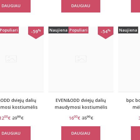
DAUGIAU
DAUGIAU
Populiari
Naujiena
Populiari
Naujiena
%
%
-59
-54
ODD dviejų dalių
EVEN&ODD dviejų dalių
bpc bo
osi kostiumėlis
maudymosi kostiumėlis
mėl
Stripes
Pinky coral
vient
00
00
00
00
12
€
29
€
16
€
35
€
RA
DAUGIAU
DAUGIAU