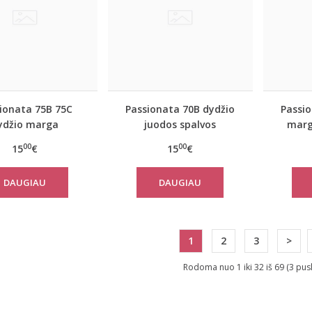
ionata 75B 75C
Passionata 70B dydžio
Passi
ydžio marga
juodos spalvos
mar
muko liemenėlė
maudymuko liemenėlė
lie
00
00
15
€
15
€
P77820
7771
DAUGIAU
DAUGIAU
1
2
3
>
Rodoma nuo 1 iki 32 iš 69 (3 pus