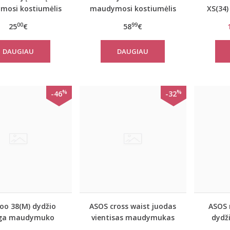
osi kostiumėlis
maudymosi kostiumėlis
XS(34)
S555
290
m
00
99
25
€
58
€
DAUGIAU
DAUGIAU
%
%
-46
-32
oo 38(M) dydžio
ASOS cross waist juodas
ASOS 
ga maudymuko
vientisas maudymukas
dydž
menėlė Boohoo
deep plunge