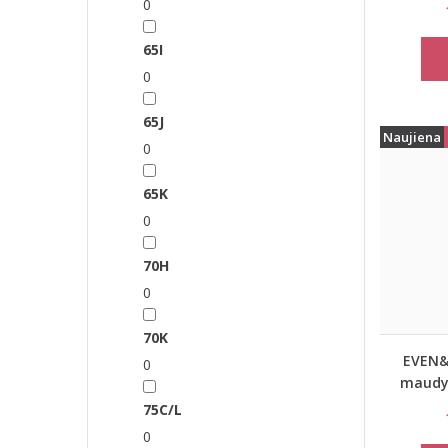
0
65I
0
65J
Naujiena
0
65K
0
70H
0
70K
EVEN&
0
maudym
75C/L
0