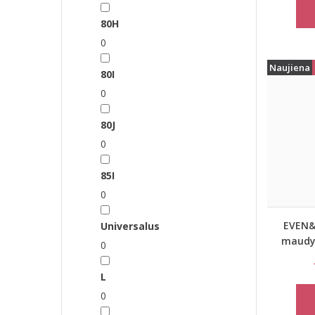
80H
0
Naujiena
80I
0
80J
0
85I
0
EVEN&
Universalus
maudym
0
L
0