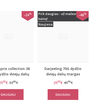
Pirk daugiau - už mažesnę
%
%
-24
-46
kainą!
Naujiena
prix collection 38
Darjeeling 70G dydžio
ydžio dviejų dalių
dviejų dalių margas
as maudymosi
maudymosi kostiumėlis
00
00
00
90
25
€
33
€
25
€
45
€
iumėlis 978436
Sydney
DAUGIAU
DAUGIAU