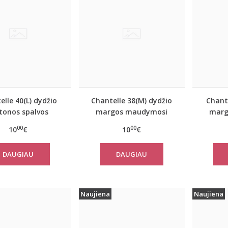
elle 40(L) dydžio
Chantelle 38(M) dydžio
Chante
tonos spalvos
margos maudymosi
marg
osi kostiumėlio
kostiumėlio kelnaitės
kosti
00
00
10
€
10
€
lnaitės 6503
C30230
DAUGIAU
DAUGIAU
Naujiena
Naujiena