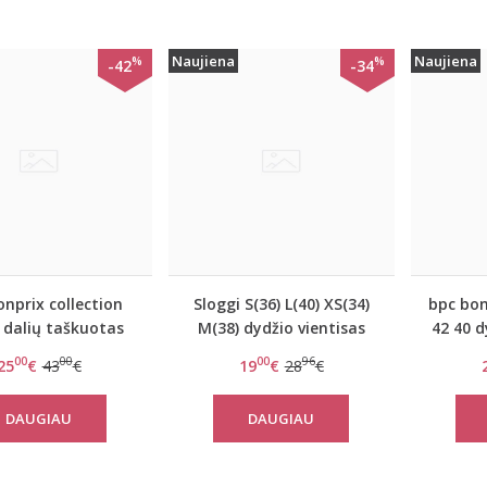
Naujiena
Naujiena
%
%
-42
-34
onprix collection
Sloggi S(36) L(40) XS(34)
bpc bon
ų dalių taškuotas
M(38) dydžio vientisas
42 40 d
osi kostiumėlis
elektrinės spalvos
marg
00
00
00
96
25
€
43
€
19
€
28
€
rix904779 swim
maudymosi kostiumėlis
kost
swim Tamarama OP
DAUGIAU
DAUGIAU