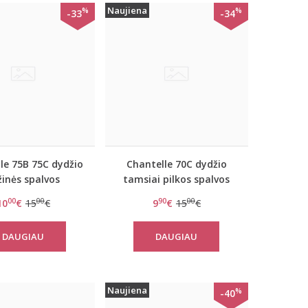
Naujiena
%
%
-33
-34
le 75B 75C dydžio
Chantelle 70C dydžio
žinės spalvos
tamsiai pilkos spalvos
muko liemenėlė
maudymuko liemenėlė
00
00
90
00
10
€
15
€
9
€
15
€
C17150
C22050-0GW
DAUGIAU
DAUGIAU
Naujiena
%
-40