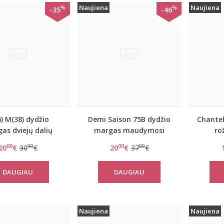
Naujiena
Naujiena
%
%
-35
-46
6) M(38) dydžio
Demi Saison 75B dydžio
Chantel
as dviejų dalių
margas maudymosi
ro
osi kostiumėlis
kostiumėlis Demi-1234
maudy
00
90
00
00
20
€
30
€
20
€
37
€
D3016
DAUGIAU
DAUGIAU
Naujiena
Naujiena