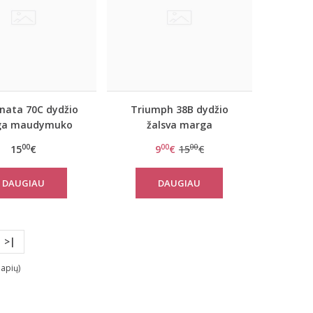
onata 70C dydžio
Triumph 38B dydžio
ga maudymuko
žalsva marga
menėlė P42050
maudymuko liemenėlė
00
00
00
15
€
9
€
15
€
Aquelife ZTR 11043
DAUGIAU
DAUGIAU
>|
lapių)