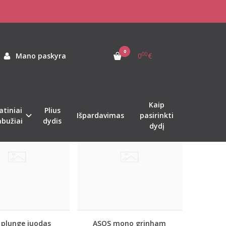
I
0
00
Mano paskyra
0
€
Kaip
atiniai
Plius
%
%
-45
-63
Išpardavimas
pasirinkti
abužiai
dydis
dydį
 plunge juodas
ASOS mono grinham