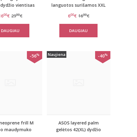
 dydžio vientisas
languotos surišamos XXL
audymukas
maudymuko kelnaitės
00
00
00
00
16
€
29
€
6
€
16
€
DAUGIAU
DAUGIAU
Naujiena
%
%
-56
-40
neoprene frill M
ASOS layered palm
io maudymuko
gelėtos 42(XL) dydžio
kelnaitės
maudymuko kelnaitės