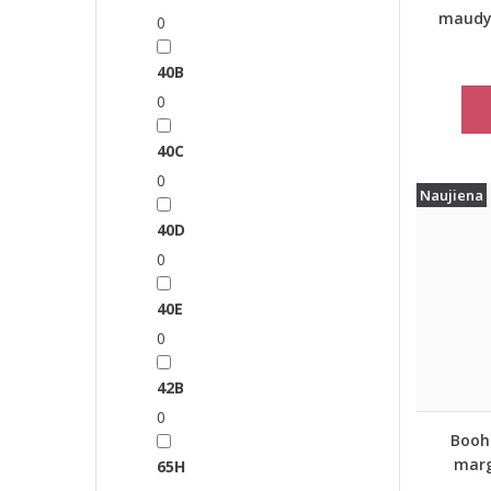
maudym
0
40B
0
40C
0
Naujiena
40D
0
40E
0
42B
0
Booh
mar
65H
lie