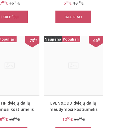
00
00
00
00
7
€
16
€
6
€
10
€
DAUGIAU
Populiari
Naujiena
Populiari
%
%
-73
-66
IP dviejų dalių
EVEN&ODD dviejų dalių
osi kostiumėlis
maudymosi kostiumėlis
Lilac
Coral
00
00
00
00
9
€
33
€
12
€
35
€