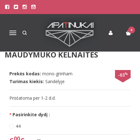
Pagrindinis
Paplūdimio Apranga
Maudymosi Kostiumėliai / Maudymukai
ASOS mono grinham languotos surišamos XXL maudymuko kelnaitės
0
Navigacija
ASOS MONO GRINHAM
LANGUOTOS SURIŠAMOS XXL
MAUDYMUKO KELNAITĖS
Prekės kodas:
mono-grinham
%
-63
Turimas kiekis:
Sandėlyje
Pristatoma per 1-2 d.d.
Pasirinkite dydį :
44
00