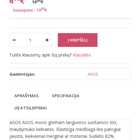
6
€
00
16
€
00
Sutaupote - 10
€
Turite klausimų apie šią prekę?
Klauskite
Gamintojas:
ASOS
APRAŠYMAS
SPECIFIKACIJA
(0) ATSILIEPIMAI
ASOS ASOS mono grinham languotos surišamos XXL
maudymuko kelnaitės. Elastinga medžiaga leis patogiai
jaustis, kiekvienai merginai ar moteriai. Sudėtis 82%