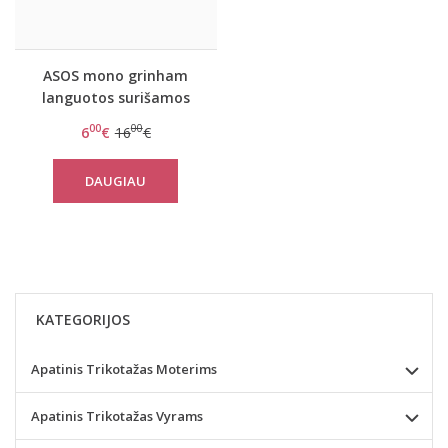
ASOS mono grinham
languotos surišamos
XXL maudymuko
00
00
6
€
16
€
kelnaitės
DAUGIAU
KATEGORIJOS
Apatinis Trikotažas Moterims
Apatinis Trikotažas Vyrams