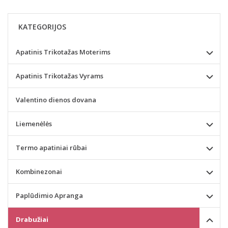
KATEGORIJOS
Apatinis Trikotažas Moterims
Apatinis Trikotažas Vyrams
Valentino dienos dovana
Liemenėlės
Termo apatiniai rūbai
Kombinezonai
Paplūdimio Apranga
Drabužiai