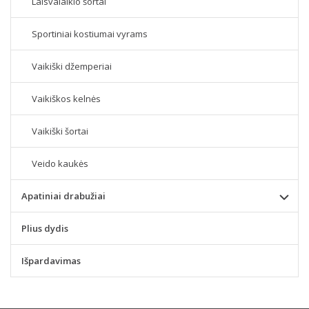
Laisvalaikio šortai
Sportiniai kostiumai vyrams
Vaikiški džemperiai
Vaikiškos kelnės
Vaikiški šortai
Veido kaukės
Apatiniai drabužiai
Plius dydis
Išpardavimas