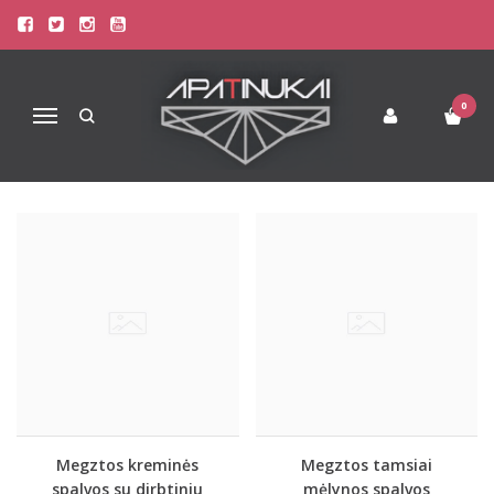
MOTERIŠKOS PIRŠTINĖS
Pagrindinis
Drabužiai
Moteriškos pirštinės
0
Navigacija
Megztos kreminės
Megztos tamsiai
spalvos su dirbtiniu
mėlynos spalvos