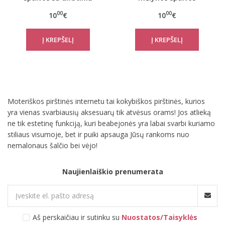
kailiuku kumštinės
moteriškos pirštuotos
00
00
10
€
10
€
dvigubos pirštinės
dekoruotos karoliukais
GL004-3 Heart
pirštinės DAZU
Moteriškos pirštinės internetu tai kokybiškos pirštinės, kurios
yra vienas svarbiausių aksesuarų tik atvėsus orams! Jos atlieką
ne tik estetinę funkciją, kuri beabejonės yra labai svarbi kuriamo
stiliaus visumoje, bet ir puiki apsauga Jūsų rankoms nuo
nemalonaus šalčio bei vėjo!
Naujienlaiškio prenumerata
Aš perskaičiau ir sutinku su
Nuostatos/Taisyklės