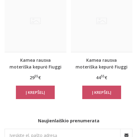
Kamea rausva
Kamea rausva
moteriška kepurė Fiuggi
moteriška kepurė Fiuggi
su natūralaus kailiuko
55
55
29
€
44
€
bumbulu
Naujienlaiškio prenumerata