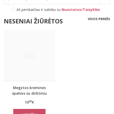
Aš perskaičiau ir sutinku su
Nuostatos/Taisyklės
VISOS PREKĖS
NESENIAI ŽIŪRĖTOS
Megztos kreminės
spalvos su dirbtiniu
kailiuku kumštinės
00
10
€
dvigubos pirštinės
GL004-3 Heart