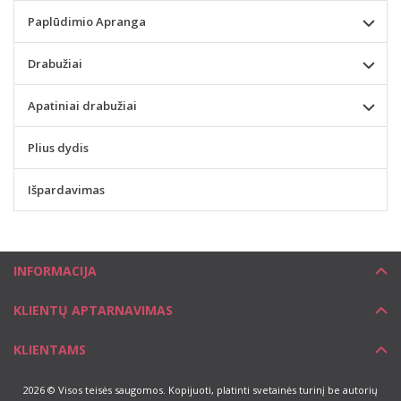
Paplūdimio Apranga
Drabužiai
Apatiniai drabužiai
Plius dydis
Išpardavimas
INFORMACIJA
KLIENTŲ APTARNAVIMAS
KLIENTAMS
2026 © Visos teisės saugomos. Kopijuoti, platinti svetainės turinį be autorių