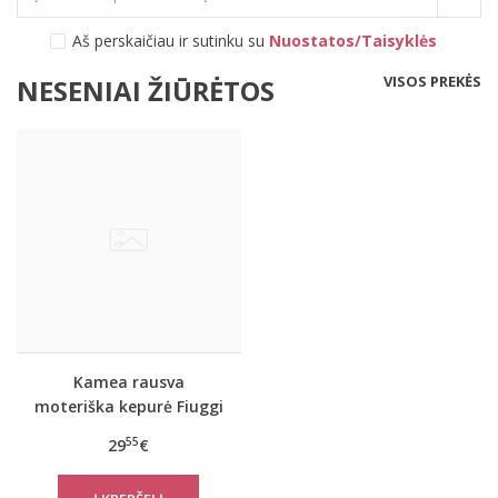
Aš perskaičiau ir sutinku su
Nuostatos/Taisyklės
VISOS PREKĖS
NESENIAI ŽIŪRĖTOS
Kamea rausva
moteriška kepurė Fiuggi
55
29
€