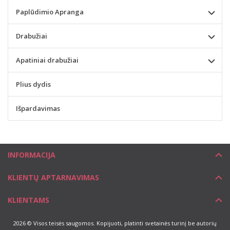
Paplūdimio Apranga
Drabužiai
Apatiniai drabužiai
Plius dydis
Išpardavimas
INFORMACIJA
KLIENTŲ APTARNAVIMAS
KLIENTAMS
2026 © Visos teisės saugomos. Kopijuoti, platinti svetainės turinį be autorių