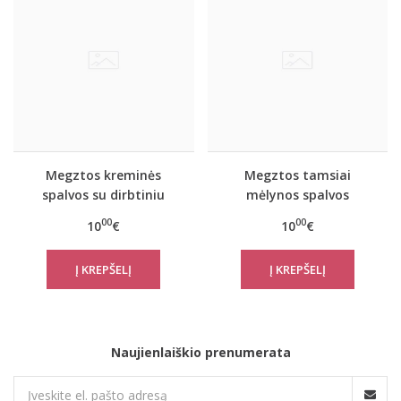
Megztos kreminės
Megztos tamsiai
spalvos su dirbtiniu
mėlynos spalvos
kailiuku kumštinės
moteriškos pirštuotos
00
00
10
€
10
€
dvigubos pirštinės
dekoruotos karoliukais
GL004-3 Heart
pirštinės DAZU
Naujienlaiškio prenumerata