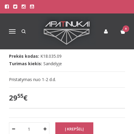
Pagrindinis
Drabužiai
Moteriškos Kepurės
Kamea rausva moteriška kepurė Fiuggi
KAMEA RAUSVA MOTERIŠKA
0
Navigacija
KEPURĖ FIUGGI
Prekės kodas:
K18.035.09
Turimas kiekis:
Sandėlyje
Pristatymas nuo 1-2 d.d.
55
29
€