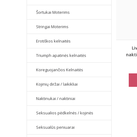
Šortukai Moterims
Stringai Moterims
Erotiškos kelnaitės
Li
nakt
Triumph apatinės kelnaitės
Koreguojančios Kelnaitės
Kojinių diržai / laikikliai
Naktinukai / naktiniai
Seksualios pėdkelnės / kojinės
Seksualūs peniuarai