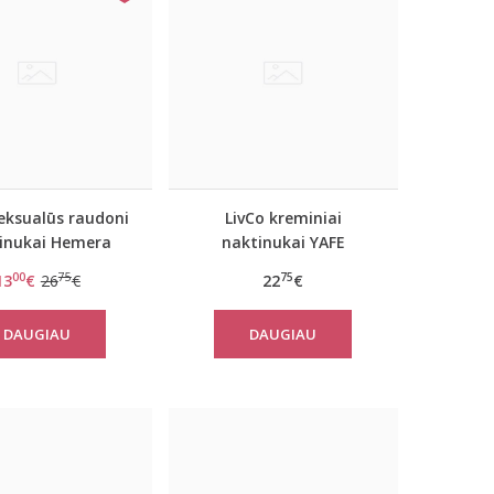
seksualūs raudoni
LivCo kreminiai
inukai Hemera
naktinukai YAFE
00
75
75
13
€
26
€
22
€
DAUGIAU
DAUGIAU