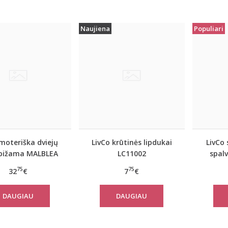
Naujiena
Populiari
moteriška dviejų
LivCo krūtinės lipdukai
LivCo
 pižama MALBLEA
LC11002
spal
75
75
32
€
7
€
DAUGIAU
DAUGIAU