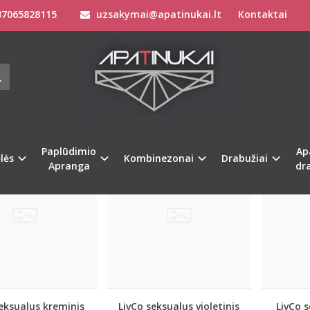
7065828115
uzsakymai@apatinukai.lt
Kontaktai
NTINO DIENOS DOVANA JAI
Apatinis Trikotažas Moterims
Valentino dienos dovana Jai
Paplūdimio
Ap
Populiari
Populiari
lės
Kombinezonai
Drabužiai
Apranga
dr
eksualus kreminis
LivCo seksualus violetinis
LivCo 