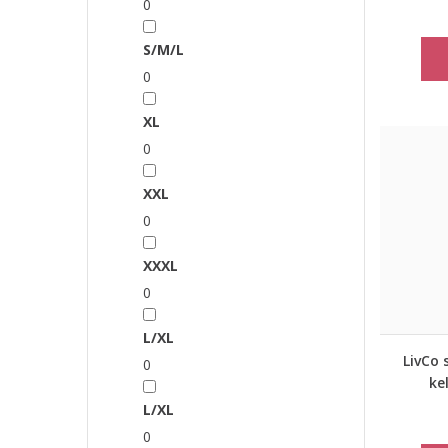
0
S/M/L
0
XL
0
XXL
0
XXXL
0
L/XL
LivCo 
0
ke
L/XL
0