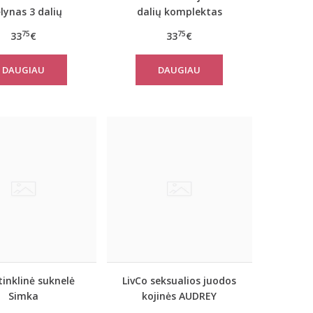
lynas 3 dalių
dalių komplektas
ktas JACQUELINE
JACQUELINE
75
75
33
€
33
€
DAUGIAU
DAUGIAU
tinklinė suknelė
LivCo seksualios juodos
Simka
kojinės AUDREY