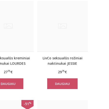
eksualūs kreminiai
LivCo seksualūs rožiniai
inukai LOURDES
naktinukai JESSIE
75
75
27
€
29
€
DAUGIAU
DAUGIAU
%
-51