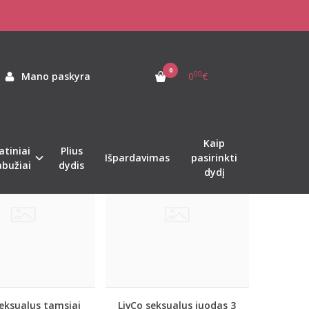
0
00
Mano paskyra
0
€
Kaip
atiniai
Plius
Populiari
Išpardavimas
pasirinkti
abužiai
dydis
dydį
seksualus tamsiai
LivCo seksualus juodas 3