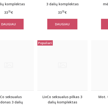
lių komplektas
3 dalių komplektas
mė
JACQUELINE
JACQUELINE
komple
75
75
33
€
33
€
DAUGIAU
DAUGIAU
Populiari
vCo seksualus
LivCo seksualus pilkas 3
Mot. 
donas 3 dalių
dalių komplektas
ktas JACQUELINE
Platinum