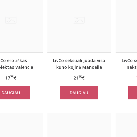
vCo erotiškas
LivCo seksuali juoda viso
LivCo 
lektas Valencia
kūno kojinė Manoella
nakt
75
75
17
€
21
€
DAUGIAU
DAUGIAU