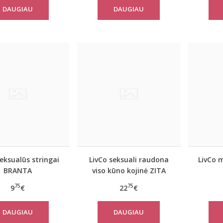
DAUGIAU
DAUGIAU
seksualūs stringai
LivCo seksuali raudona
LivCo 
BRANTA
viso kūno kojinė ZITA
75
75
9
€
22
€
DAUGIAU
DAUGIAU