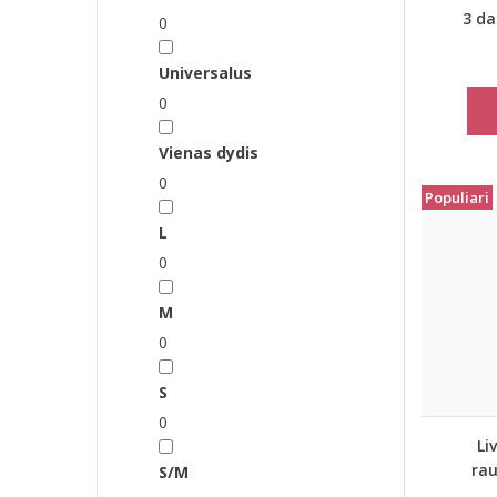
3 da
0
Universalus
0
Vienas dydis
0
Populiari
L
0
M
0
S
0
Li
rau
S/M
komple