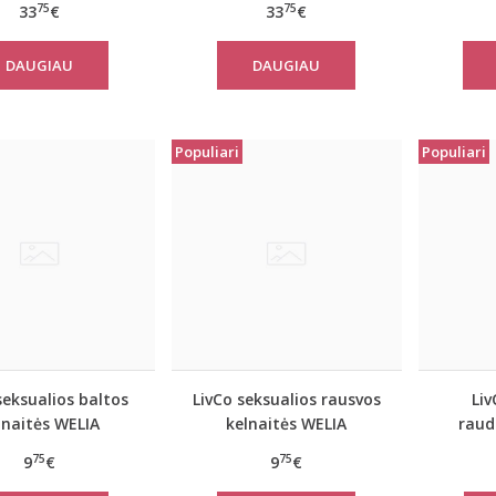
75
75
33
€
33
€
DAUGIAU
DAUGIAU
Populiari
Populiari
seksualios baltos
LivCo seksualios rausvos
Liv
lnaitės WELIA
kelnaitės WELIA
raud
75
75
9
€
9
€