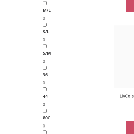
M/L
0
S/L
0
S/M
0
36
0
LivCo 
44
0
80C
0