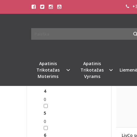
+3
VALE
FILTRAS
Pagrindinis
Pasirinkite dydį
2
0
Apatinis
Apatinis
3
Trikotažas
Trikotažas
Liemenė
Moterims
Vyrams
0
4
0
5
0
6
LivCo s