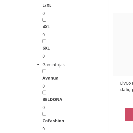
L/XL
0
4XL
0
6XL
0
Gamintojas
Avanua
LivCo 
0
dalių
BELDONA
0
Cofashion
0