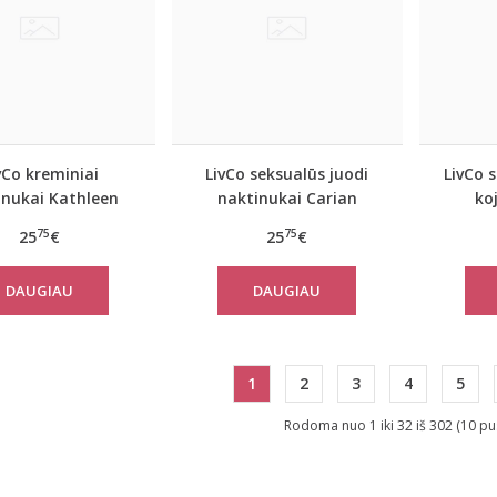
vCo kreminiai
LivCo seksualūs juodi
LivCo 
inukai Kathleen
naktinukai Carian
ko
75
75
25
€
25
€
DAUGIAU
DAUGIAU
1
2
3
4
5
Rodoma nuo 1 iki 32 iš 302 (10 pu