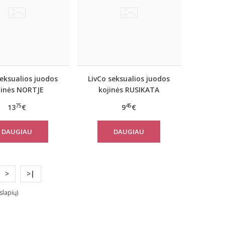
seksualios juodos
LivCo seksualios juodos
jinės NORTJE
kojinės RUSIKATA
75
45
13
€
9
€
DAUGIAU
DAUGIAU
>
>|
slapių)