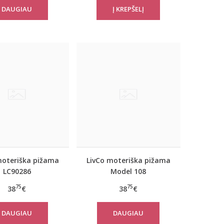
DAUGIAU
moteriška pižama
LivCo moteriška pižama
LC90286
Model 108
75
75
38
€
38
€
DAUGIAU
DAUGIAU