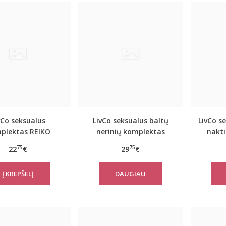
vCo seksualus
LivCo seksualus baltų
LivCo s
plektas REIKO
nerinių komplektas
nakt
MODESTA
75
75
22
€
29
€
DAUGIAU