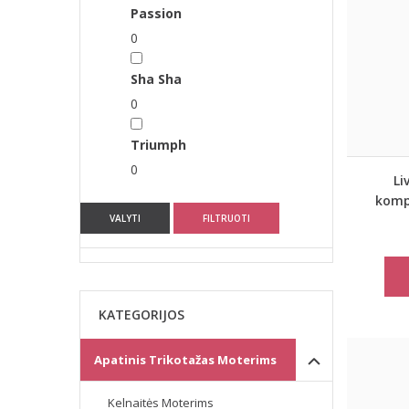
Passion
0
Sha Sha
0
Triumph
0
Li
komp
VALYTI
FILTRUOTI
KATEGORIJOS
Apatinis Trikotažas Moterims
Kelnaitės Moterims