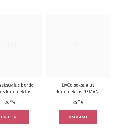
 seksualus bordo
LivCo seksualus
vos komplektas
komplektas REMAN
Terrylyn
75
75
26
€
25
€
DAUGIAU
DAUGIAU