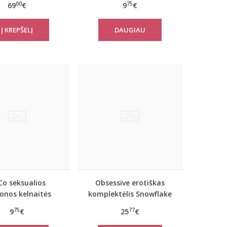
00
75
69
€
9
€
DAUGIAU
Co seksualios
Obsessive erotiškas
onos kelnaitės
komplektėlis Snowflake
WELIA
75
77
9
€
25
€