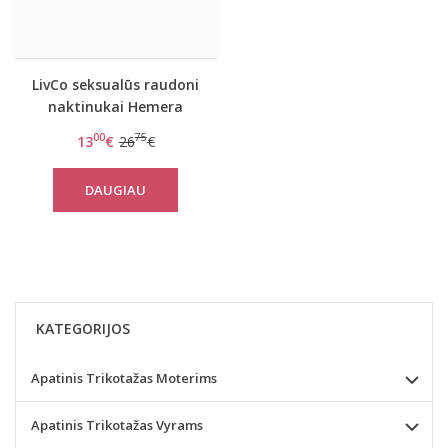
LivCo seksualūs raudoni
naktinukai Hemera
00
75
13
€
26
€
DAUGIAU
KATEGORIJOS
Apatinis Trikotažas Moterims
Apatinis Trikotažas Vyrams