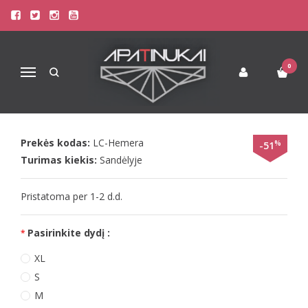
Pagrindinis
Apatinis Trikotažas Moterims
Seksualūs Moteriški Apatiniai
LivCo seksualūs raudoni naktinukai Hemera
0
Navigacija
LIVCO SEKSUALŪS RAUDONI
NAKTINUKAI HEMERA
Prekės kodas:
LC-Hemera
%
-51
Turimas kiekis:
Sandėlyje
Pristatoma per 1-2 d.d.
Pasirinkite dydį :
XL
S
M