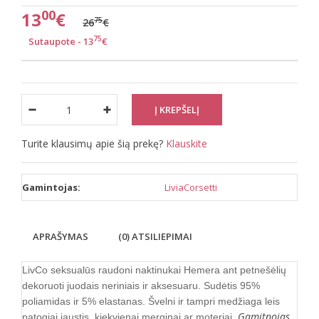
00
13
€
75
26
€
75
Sutaupote - 13
€
Turite klausimų apie šią prekę?
Klauskite
Gamintojas:
LiviaCorsetti
APRAŠYMAS
(0) ATSILIEPIMAI
LivCo seksualūs raudoni naktinukai Hemera ant petnešėlių
dekoruoti juodais neriniais ir aksesuaru. Sudėtis 95%
poliamidas ir 5% elastanas. Švelni ir tampri medžiaga leis
Gamitnojas
patogiai jaustis, kiekvienai merginai ar moteriai.