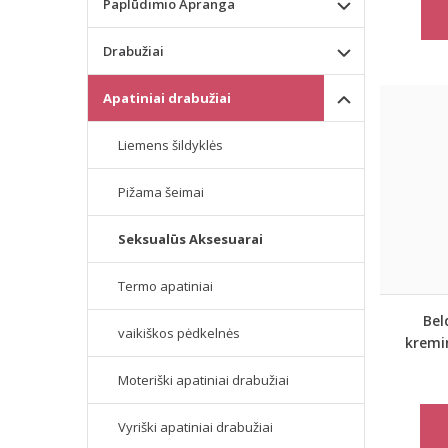
Paplūdimio Apranga
Drabužiai
Apatiniai drabužiai
Liemens šildyklės
Pižama šeimai
Seksualūs Aksesuarai
Termo apatiniai
Bel
vaikiškos pėdkelnės
kremin
Moteriški apatiniai drabužiai
Vyriški apatiniai drabužiai