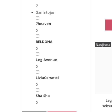
0
Gamintojas
7heaven
0
BELDONA
Naujiena
0
Leg Avenue
0
LiviaCorsetti
0
Sha Sha
Leg
0
seksu