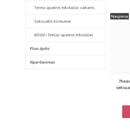
Termo apatinis trikotažas vaikams
Naujiena
Seksualūs kostiumai
BDSM / fetišas apatinis trikotažas
Plius dydis
Išpardavimas
7heav
seksua