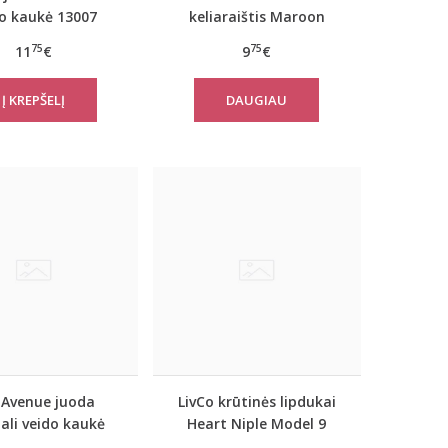
do kaukė 13007
keliaraištis Maroon
75
75
11
€
9
€
DAUGIAU
 Avenue juoda
LivCo krūtinės lipdukai
ali veido kaukė
Heart Niple Model 9