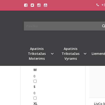
+3
SEKS
FILTRAS
Pagrindinis
Pasirinkite dydį
Universalus
0
Apatinis
Apatinis
L
Trikotažas
Trikotažas
Liemenė
Moterims
Vyrams
0
M
0
S
0
XL
LivCo b