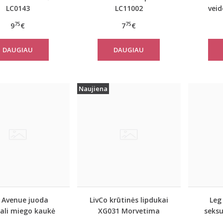
LC0143
LC11002
vei
75
75
9
€
7
€
DAUGIAU
DAUGIAU
Naujiena
 Avenue juoda
LivCo krūtinės lipdukai
Leg
ali miego kaukė
XG031 Morvetima
seksu