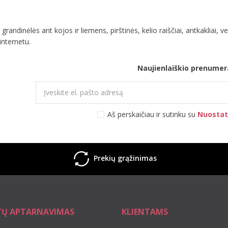
grandinėlės ant kojos ir liemens, pirštinės, kelio raiščiai, antkakliai, v
nternetu.
Naujienlaiškio prenumer
Aš perskaičiau ir sutinku su
Nuostat
Prekių grąžinimas
TŲ APTARNAVIMAS
KLIENTAMS