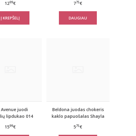
99
75
12
€
7
€
DAUGIAU
 Avenue juodi
Beldona juodas chokeris
lių lipdukao 014
kaklo papuošalas Shayla
99
75
15
€
5
€