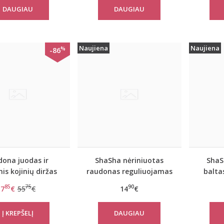
DAUGIAU
DAUGIAU
Naujiena
Naujiena
%
-86
dona juodas ir
ShaSha nėriniuotas
ShaS
is kojinių diržas
raudonas reguliuojamas
balta
Nalani
kojinių laikiklis / diržas
kojinių
85
75
90
7
€
55
€
14
€
CAMELLIA
DAUGIAU