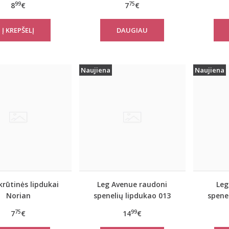
99
75
8
€
7
€
DAUGIAU
Naujiena
Naujiena
krūtinės lipdukai
Leg Avenue raudoni
Leg
Norian
spenelių lipdukao 013
spene
75
99
7
€
14
€