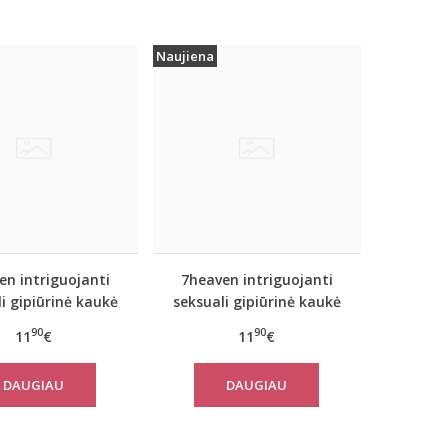
Naujiena
en intriguojanti
7heaven intriguojanti
i gipiūrinė kaukė
seksuali gipiūrinė kaukė
A7786
A7790
90
90
11
€
11
€
DAUGIAU
DAUGIAU