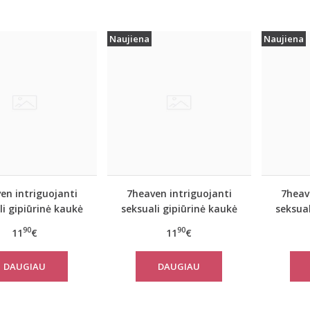
Naujiena
Naujiena
en intriguojanti
7heaven intriguojanti
7heav
li gipiūrinė kaukė
seksuali gipiūrinė kaukė
seksual
A7782
A7784
90
90
11
€
11
€
DAUGIAU
DAUGIAU