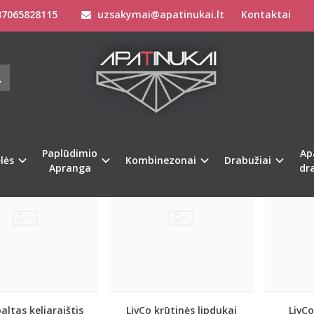
7065828115
uzsakymai@apatinukai.lt
Kontaktai
UALŪS AKSESUARAI
Apatiniai drabužiai
Seksualūs Aksesuarai
Paplūdimio
Ap
Naujiena
Naujiena
lės
Kombinezonai
Drabužiai
Apranga
dr
altas keliaraištis
LivCo krūtinės lipdukai
LivCo