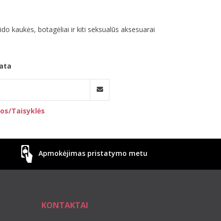
eido kaukės, botagėliai ir kiti seksualūs aksesuarai
ata
os/Taisyklės
Apmokėjimas pristatymo metu
KONTAKTAI