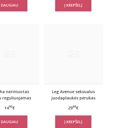
DAUGIAU
ha nėriniuotas
Leg Avenue seksualus
s reguliuojamas
juodaplaukės perukas
 laikiklis / diržas
90
99
14
€
29
€
CAMELLIA
DAUGIAU