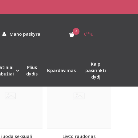
0
00
Mano paskyra
0
€
Kaip
atiniai
Plius
Išpardavimas
pasirinkti
abužiai
dydis
dydį
 juoda seksuali
LivCo raudonas