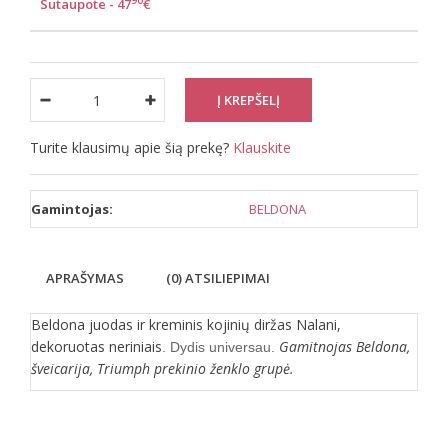
90
Sutaupote - 47
€
Turite klausimų apie šią prekę?
Klauskite
Gamintojas:
BELDONA
APRAŠYMAS
(0) ATSILIEPIMAI
Beldona juodas ir kreminis kojinių diržas Nalani,
dekoruotas neriniais
Gamitnojas Beldona,
. Dydis universau.
šveicarija, Triumph prekinio ženklo grupė.