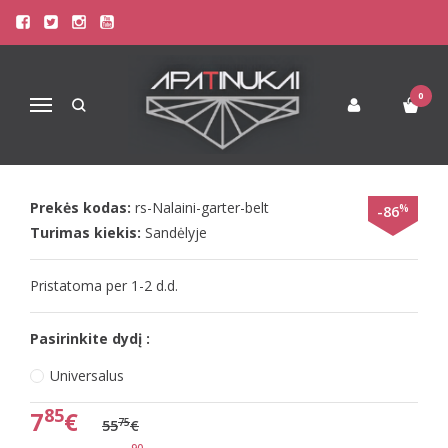
Pagrindinis
Apatinis Trikotažas Moterims
Seksualūs Moteriški Apatiniai
Beldona juodas ir kreminis kojinių diržas Nalani
0
Navigacija
BELDONA JUODAS IR KREMINIS
KOJINIŲ DIRŽAS NALANI
Prekės kodas:
rs-Nalaini-garter-belt
%
-86
Turimas kiekis:
Sandėlyje
Pristatoma per 1-2 d.d.
Pasirinkite dydį :
Universalus
85
7
€
75
55
€