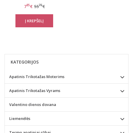
Nalani
85
75
7
€
55
€
KATEGORIJOS
Apatinis Trikotažas Moterims
Apatinis Trikotažas Vyrams
Valentino dienos dovana
Liemenėlės
Termo apatiniai rūbai