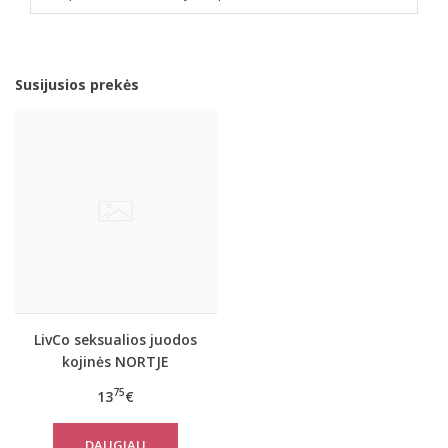
Susijusios prekės
LivCo seksualios juodos
kojinės NORTJE
75
13
€
DAUGIAU