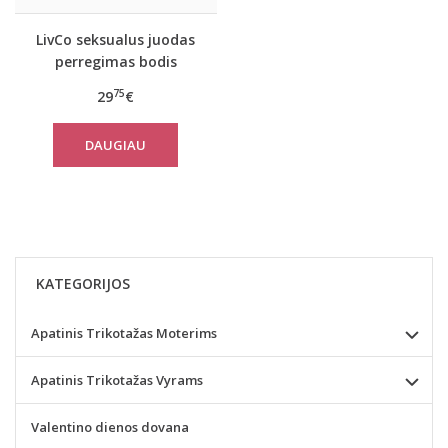
LivCo seksualus juodas
perregimas bodis
KREAME
75
29
€
DAUGIAU
KATEGORIJOS
Apatinis Trikotažas Moterims
Apatinis Trikotažas Vyrams
Valentino dienos dovana