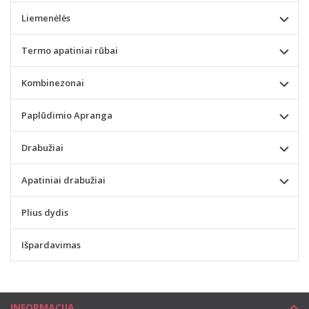
Liemenėlės
Termo apatiniai rūbai
Kombinezonai
Paplūdimio Apranga
Drabužiai
Apatiniai drabužiai
Plius dydis
Išpardavimas
INFORMACIJA