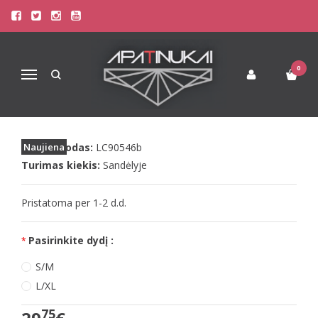
Pagrindinis
Apatinis Trikotažas Moterims
Moteriški triko - bodžiai
LivCo seksualus juodas perregimas bodis KREAME
0
Navigacija
LIVCO SEKSUALUS JUODAS
PERREGIMAS BODIS KREAME
Prekės kodas:
Naujiena
LC90546b
Turimas kiekis:
Sandėlyje
Pristatoma per 1-2 d.d.
Pasirinkite dydį :
S/M
L/XL
75