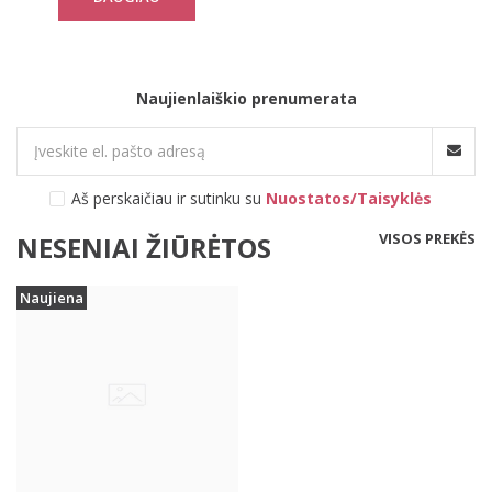
Naujienlaiškio prenumerata
Aš perskaičiau ir sutinku su
Nuostatos/Taisyklės
VISOS PREKĖS
NESENIAI ŽIŪRĖTOS
Naujiena