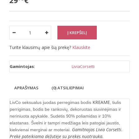
29
€
Turite klausimų apie šią prekę?
Klauskite
Gamintojas:
LiviaCorsetti
APRAŠYMAS
(0) ATSILIEPIMAI
KREAME
LivCo seksualus juodas perregimas bodis
, tiulis
perrigimas, bodis be rankovių, dekoruotas siuvinėjimas ir
neriniuota apykakle. Sudėtis 90% poliamidas ir 10%
elastanas. Švelni ir tampri medžiaga leis patogiai jaustis,
Gamitnojas Livia Corsetti.
kiekvienai merginai ar moteriai.
Prekė pateikiama dėžutėje su prekės nuotrauka.