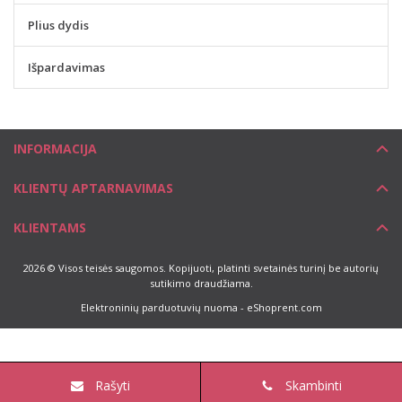
Plius dydis
Išpardavimas
INFORMACIJA
KLIENTŲ APTARNAVIMAS
KLIENTAMS
2026 © Visos teisės saugomos. Kopijuoti, platinti svetainės turinį be autorių
sutikimo draudžiama.
Elektroninių parduotuvių nuoma
-
eShoprent.com
Rašyti
Skambinti