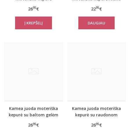
Margherita
95
95
26
€
22
€
DAUGIAU
Kamea juoda moteriška
Kamea juoda moteriška
kepurė su baltom gelėm
kepurė su raudonom
Margherita
gelėm Margherita
95
95
26
€
26
€