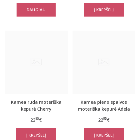
DAUGIAU
Kamea ruda moteriška
Kamea pieno spalvos
kepurė Cherry
moteriška kepurė Adela
95
95
22
€
22
€