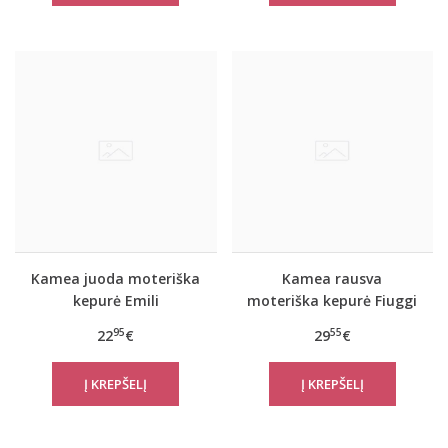
Kamea juoda moteriška
Kamea rausva
kepurė Emili
moteriška kepurė Fiuggi
95
55
22
€
29
€