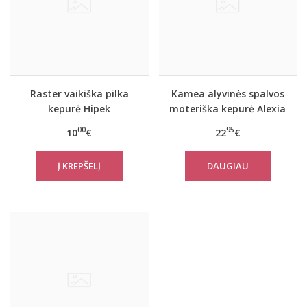
Raster vaikiška pilka
Kamea alyvinės spalvos
kepurė Hipek
moteriška kepurė Alexia
00
95
10
€
22
€
DAUGIAU