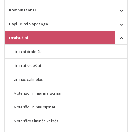
Kombinezonai
Paplūdimio Apranga
Drabužiai
Lininiai drabužiai
Lininiai krepšiai
Lininės suknelės
Moteriški lininiai marškiniai
Moteriški lininiai sijonai
Moteriškos lininės kelnės