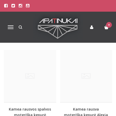
MOTERIŠKOS KEPURĖS
Pagrindinis
Drabužiai
Moteriškos Kepurės
0
Navigacija
Kamea rausvos spalvos
Kamea rausva
moteriška kepurė
moteriška kepurė Alexia