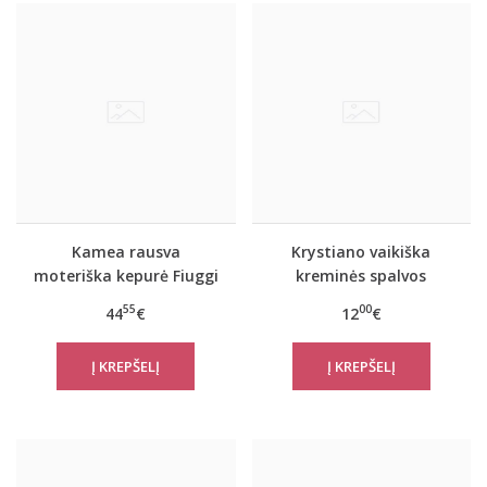
Kamea rausva
Krystiano vaikiška
moteriška kepurė Fiuggi
kreminės spalvos
su natūralaus kailiuko
kepurė ir šalikas Bear
55
00
44
€
12
€
bumbulu