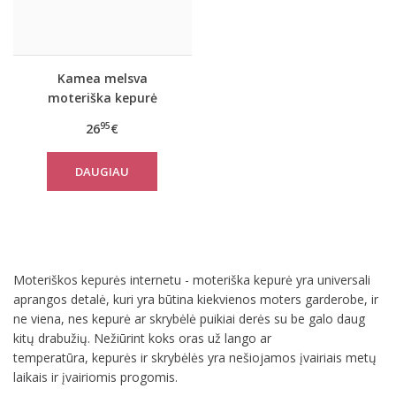
Kamea melsva
moteriška kepurė
Carbonia
95
26
€
DAUGIAU
Moteriškos kepurės internetu - moteriška kepurė yra universali
aprangos detalė, kuri yra būtina kiekvienos moters garderobe, ir
ne viena, nes kepurė ar skrybėlė puikiai derės su be galo daug
kitų drabužių. Nežiūrint koks oras už lango ar
temperatūra, kepurės ir skrybėlės yra nešiojamos įvairiais metų
laikais ir įvairiomis progomis.