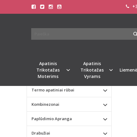
+3
Pagrindinis
KATEGORIJOS
KAME
Apatinis Trikotažas Moterims
Apatinis Trikotažas Vyrams
Valentino dienos dovana
Apatinis
Apatinis
Trikotažas
Trikotažas
Liemenė
Liemenėlės
Moterims
Vyrams
Termo apatiniai rūbai
Kombinezonai
Paplūdimio Apranga
Drabužiai