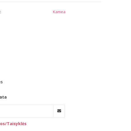
:
Kamea
ės
ata
os/Taisyklės