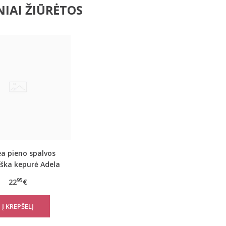
IAI ŽIŪRĖTOS
a pieno spalvos
ška kepurė Adela
95
22
€