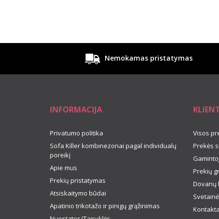
Nemokamas pristatymas
INFORMACIJA
KLIEN
Privatumo politika
Visos pr
Sofa Killer kombinezonai pagal individualų
Prekės s
poreikį
Gamintoj
Apie mus
Prekių g
Prekių pristatymas
Dovanų 
Atsiskaitymo būdai
Svetainė
Apatinio trikotažo ir pinigų grąžinimas
Kontakta
Nuostatos/Taisyklės