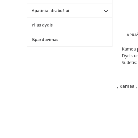
Apatiniai drabužiai
Plius dydis
APRA
Išpardavimas
Kamea p
Dydis un
Sudėtis
,
Kamea