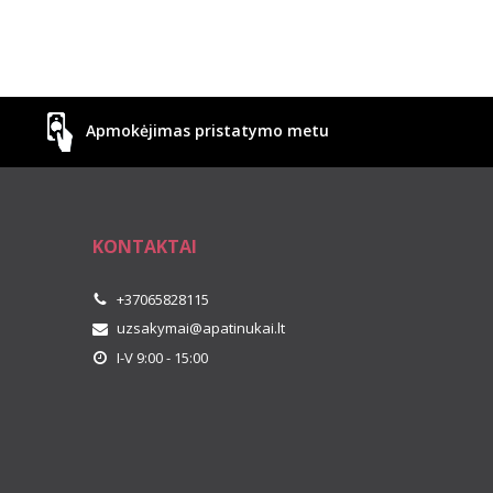
Apmokėjimas pristatymo metu
KONTAKTAI
+37065828115
uzsakymai@apatinukai.lt
I-V 9:00 - 15:00