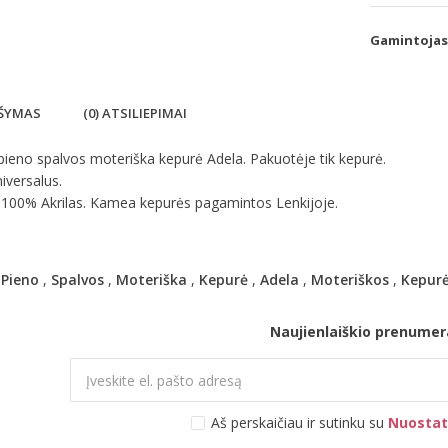
Gamintojas
ŠYMAS
(0) ATSILIEPIMAI
ieno spalvos moteriška kepurė Adela. Pakuotėje tik kepurė.
iversalus.
: 100% Akrilas. Kamea kepurės pagamintos Lenkijoje.
,
Pieno
,
Spalvos
,
Moteriška
,
Kepurė
,
Adela
,
Moteriškos
,
Kepur
Naujienlaiškio prenumer
Aš perskaičiau ir sutinku su
Nuostat