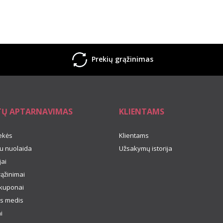
Prekių grąžinimas
TŲ APTARNAVIMAS
KLIENTAMS
ekės
Klientams
u nuolaida
Užsakymų istorija
ai
rąžinimai
kuponai
s medis
i