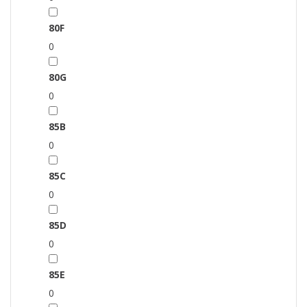
80F
0
80G
0
85B
0
85C
0
85D
0
85E
0