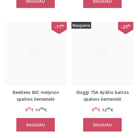
DAUGIAU
DAUGIAU
Naujiena
%
%
-17
-23
BeeDees 80C mėlynos
Sloggi 75A dydžio baltos
spalvos liemenėlė
spalvos liemenėlė
MicroFun N
Romance N
90
90
90
90
9
€
11
€
9
€
12
€
DAUGIAU
DAUGIAU