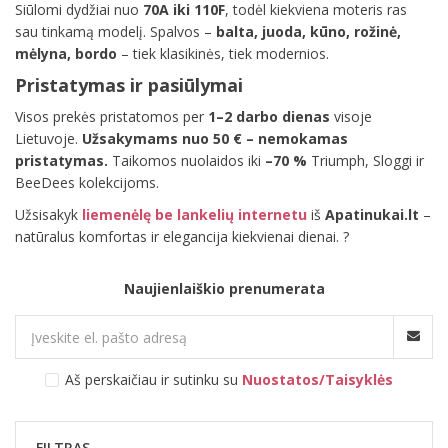
Siūlomi dydžiai nuo
70A iki 110F
, todėl kiekviena moteris ras
sau tinkamą modelį. Spalvos –
balta, juoda, kūno, rožinė,
mėlyna, bordo
– tiek klasikinės, tiek modernios.
Pristatymas ir pasiūlymai
Visos prekės pristatomos per
1–2 darbo dienas
visoje
Lietuvoje.
Užsakymams nuo 50 € – nemokamas
pristatymas.
Taikomos nuolaidos iki
–70 %
Triumph, Sloggi ir
BeeDees kolekcijoms.
Užsisakyk
liemenėlę be lankelių internetu
iš
Apatinukai.lt
–
natūralus komfortas ir elegancija kiekvienai dienai. ?
Naujienlaiškio prenumerata
Aš perskaičiau ir sutinku su
Nuostatos/Taisyklės
FILTRAS