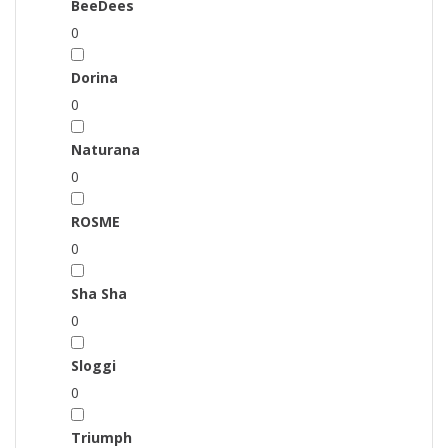
BeeDees
0
Dorina
0
Naturana
0
ROSME
0
Sha Sha
0
Sloggi
0
Triumph