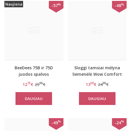
Naujiena
%
%
-57
-48
BeeDees 75B ir 75D
Sloggi tamsiai mėlyna
juodos spalvos
liemenėlė Wow Comfort
liemenėlė Pure day P
P
75
95
00
95
12
€
29
€
13
€
24
€
DAUGIAU
DAUGIAU
%
%
-49
-24