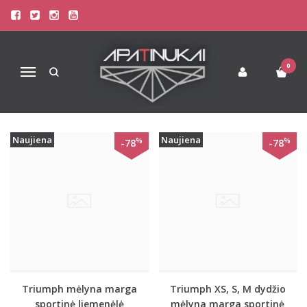
LIEMENĖLĖS BE LANKELIŲ
Pagrindinis
Liemenėlės
Liemenėlės Be Lankelių
0
Navigacija
Naujiena
Naujiena
%
%
-78
-78
Triumph mėlyna marga
Triumph XS, S, M dydžio
sportinė liemenėlė
mėlyna marga sportinė