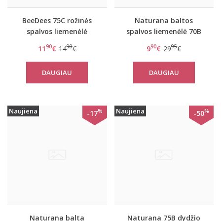
BeeDees 75C rožinės
Naturana baltos
spalvos liemenėlė
spalvos liemenėlė 70B
Microfun N
dydžio Naturana 5266
90
90
90
95
11
€
14
€
9
€
29
€
DAUGIAU
DAUGIAU
Naujiena
Naujiena
%
%
-17
-50
Naturana balta
Naturana 75B dydžio