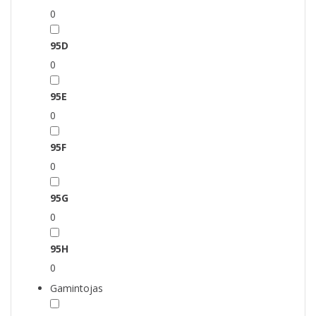
0
95D
0
95E
0
95F
0
95G
0
95H
0
Gamintojas