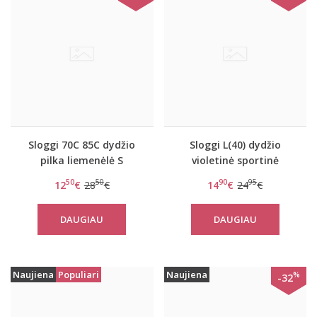
Sloggi 70C 85C dydžio
Sloggi L(40) dydžio
pilka liemenėlė S
violetinė sportinė
Serenity P
liemenėlė women mOwe
50
50
90
95
12
€
28
€
14
€
24
€
Flow Top 1
DAUGIAU
DAUGIAU
Naujiena
Populiari
Naujiena
%
-32