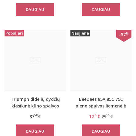
Nectar
DAUGIAU
DAUGIAU
Populiari
Naujiena
%
-57
Triumph didelių dydžių
BeeDees 85A 85C 75C
klasikinė kūno spalvos
pieno spalvos liemenėlė
liemenėlė Doreen
Pure day P
50
75
95
37
€
12
€
29
€
DAUGIAU
DAUGIAU