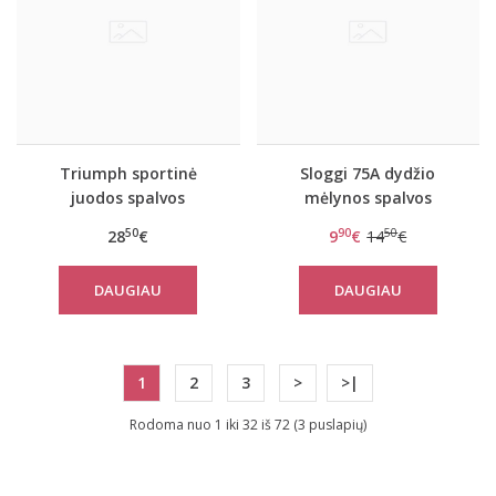
Triumph sportinė
Sloggi 75A dydžio
juodos spalvos
mėlynos spalvos
liemenėlė Triaction
liemenėlė EverNew Lace
50
90
50
28
€
9
€
14
€
Ultimate N
N
DAUGIAU
DAUGIAU
1
2
3
>
>|
Rodoma nuo 1 iki 32 iš 72 (3 puslapių)