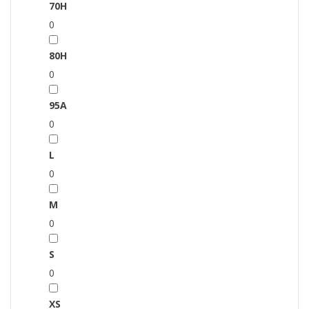
70H
0
80H
0
95A
0
L
0
M
0
S
0
XS