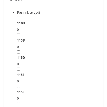
Pasirinkite dydį
110B
0
115B
0
115D
0
115E
0
115F
0