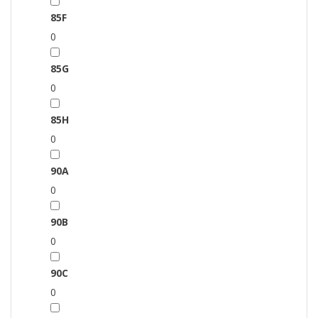
85F
0
85G
0
85H
0
90A
0
90B
0
90C
0