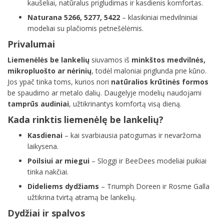
kaušeliai, natūralus prigludimas ir kasdienis komfortas.
Naturana 5266, 5277, 5422
– klasikiniai medvilniniai
modeliai su plačiomis petnešėlėmis.
Privalumai
Liemenėlės be lankelių
siuvamos iš
minkštos medvilnės,
mikropluošto ar nėrinių
, todėl maloniai priglunda prie kūno.
Jos ypač tinka toms, kurios nori
natūralios krūtinės formos
be spaudimo ar metalo dalių. Daugelyje modelių naudojami
tamprūs audiniai
, užtikrinantys komfortą visą dieną.
Kada rinktis liemenėlę be lankelių?
Kasdienai
– kai svarbiausia patogumas ir nevaržoma
laikysena.
Poilsiui ar miegui
– Sloggi ir BeeDees modeliai puikiai
tinka nakčiai.
Dideliems dydžiams
– Triumph Doreen ir Rosme Galla
užtikrina tvirtą atramą be lankelių.
Dydžiai ir spalvos