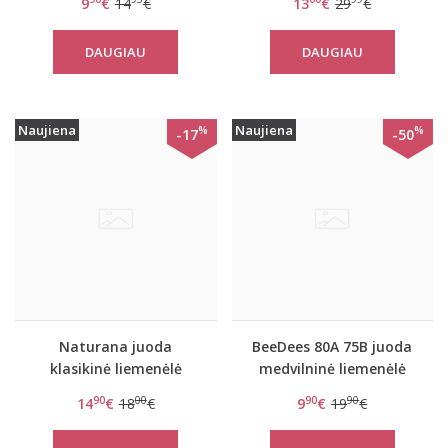
9
€
14
€
13
€
29
€
Doreen
DAUGIAU
DAUGIAU
Naujiena
Naujiena
%
%
-17
-50
Naturana juoda
BeeDees 80A 75B juoda
klasikinė liemenėlė
medvilninė liemenėlė
Naturana 5422
Rock,n,Roll
90
00
90
90
14
€
18
€
9
€
19
€