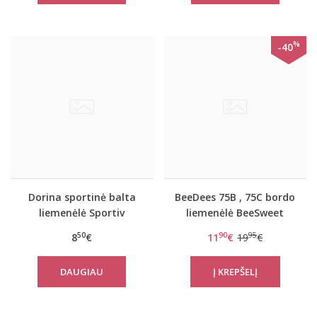
%
-40
Dorina sportinė balta
BeeDees 75B , 75C bordo
liemenėlė Sportiv
liemenėlė BeeSweet
7160 P
50
90
95
8
€
11
€
19
€
DAUGIAU