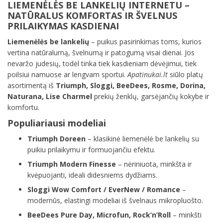
LIEMENĖLĖS BE LANKELIŲ INTERNETU –
NATŪRALUS KOMFORTAS IR ŠVELNUS
PRILAIKYMAS KASDIENAI
Liemenėlės be lankelių
– puikus pasirinkimas toms, kurios
vertina natūralumą, švelnumą ir patogumą visai dienai. Jos
nevaržo judesių, todėl tinka tiek kasdieniam dėvėjimui, tiek
poilsiui namuose ar lengvam sportui.
Apatinukai.lt
siūlo platų
asortimentą iš
Triumph, Sloggi, BeeDees, Rosme, Dorina,
Naturana, Lise Charmel
prekių ženklų, garsėjančių kokybe ir
komfortu.
Populiariausi modeliai
Triumph Doreen
– klasikinė liemenėlė be lankelių su
puikiu prilaikymu ir formuojančiu efektu.
Triumph Modern Finesse
– nėriniuota, minkšta ir
kvėpuojanti, ideali didesniems dydžiams.
Sloggi Wow Comfort / EverNew / Romance
–
modernūs, elastingi modeliai iš švelnaus mikropluošto.
BeeDees Pure Day, Microfun, Rock’n’Roll
– minkšti