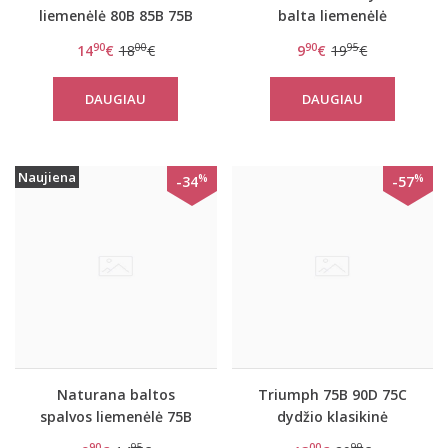
liemenėlė 80B 85B 75B
balta liemenėlė
dydžio Naturana 5422
Naturana 5255
90
00
90
95
14
€
18
€
9
€
19
€
DAUGIAU
DAUGIAU
Naujiena
%
%
-34
-57
Naturana baltos
Triumph 75B 90D 75C
spalvos liemenėlė 75B
dydžio klasikinė
dydžio Naturana 5277
violetinė liemenėlė
90
95
00
99