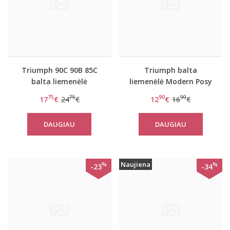
Triumph 90C 90B 85C
Triumph balta
balta liemenėlė
liemenėlė Modern Posy
Claudette 104 F01
N
75
75
90
90
17
€
24
€
12
€
16
€
DAUGIAU
DAUGIAU
Naujiena
%
%
-23
-34