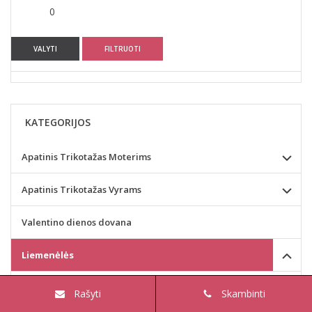
0
VALYTI
FILTRUOTI
KATEGORIJOS
Apatinis Trikotažas Moterims
Apatinis Trikotažas Vyrams
Valentino dienos dovana
Liemenėlės
Rosme liemenėlės
Rašyti
Skambinti