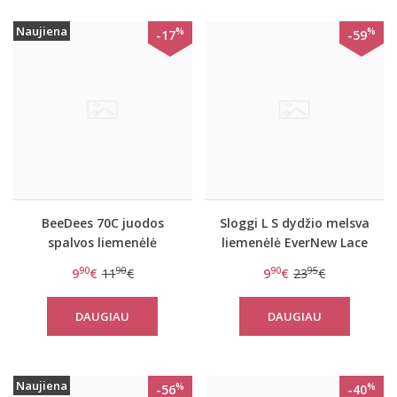
Naujiena
%
%
-17
-59
BeeDees 70C juodos
Sloggi L S dydžio melsva
spalvos liemenėlė
liemenėlė EverNew Lace
MicroFun N
Top
90
90
90
95
9
€
11
€
9
€
23
€
DAUGIAU
DAUGIAU
Naujiena
%
%
-56
-40