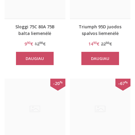
Sloggi 75C 80A 75B
Triumph 95D juodos
balta liemenėlė
spalvos liemenėlė
EverNew N
maitinančiai Mamabel
90
90
90
50
9
€
12
€
14
€
22
€
Comfort N
DAUGIAU
DAUGIAU
%
%
-20
-67