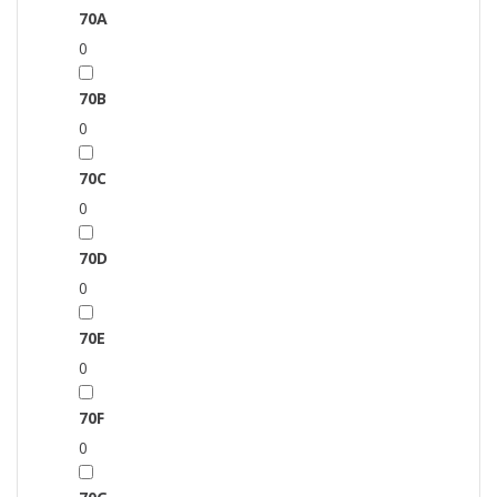
70A
0
70B
0
70C
0
70D
0
70E
0
70F
0