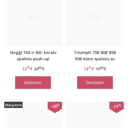
Sloggi 70A ir 80C koralo
Triumph 75B 80B 85B
spalvos push-up
95B kūno spalvos su
liemenėlė Wow comfort
medvilnė liemenėlė
75
95
75
50
12
€
24
€
14
€
19
€
PU
Elasti Cross Lace N
DAUGIAU
DAUGIAU
Naujiena
%
%
-28
-24