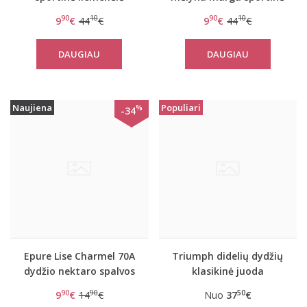
Triaction Seamless
liemenėlė Triaction
90
10
90
10
9
€
44
€
9
€
44
€
Motion P
Seamless Motion N
DAUGIAU
DAUGIAU
Naujiena
Populiari
%
-34
Epure Lise Charmel 70A
Triumph didelių dydžių
dydžio nektaro spalvos
klasikinė juoda
perregima liemenėlė
liemenėlė Doreen
90
90
50
9
€
14
€
Nuo
37
€
Revelation Beaute