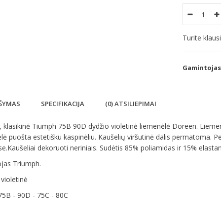
Turite klau
Gamintojas
ŠYMAS
SPECIFIKACIJA
(0) ATSILIEPIMAI
i, klasikinė Tiumph 75B 90D dydžio violetinė liemenėlė Doreen. Liemenėl
ė puošta estetišku kaspinėliu. Kaušelių viršutinė dalis permatoma. Pe
se.Kaušeliai dekoruoti neriniais. Sudėtis 85% poliamidas ir 15% elasta
jas Triumph.
 violetinė
75B - 90D - 75C - 80C