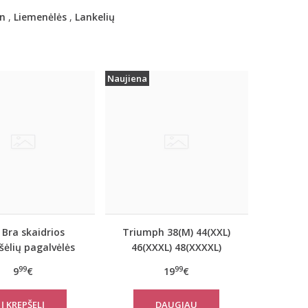
n
,
Liemenėlės
,
Lankelių
Naujiena
 Bra skaidrios
Triumph 38(M) 44(XXL)
šėlių pagalvėlės
46(XXXL) 48(XXXXL)
dydžio oranžinės spalvos
99
99
9
€
19
€
marškinėliai Be Pure
Shirt 02
DAUGIAU