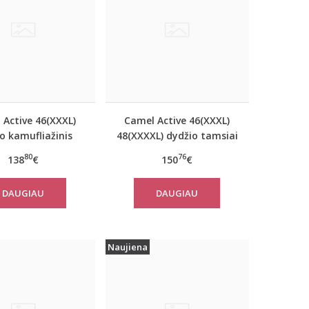
 Active 46(XXXL)
Camel Active 46(XXXL)
o kamufliažinis
48(XXXXL) dydžio tamsiai
riškas paltas
mėlynos spalvos
80
76
138
€
150
€
310780
moteriškas paltas
310760
DAUGIAU
DAUGIAU
Naujiena