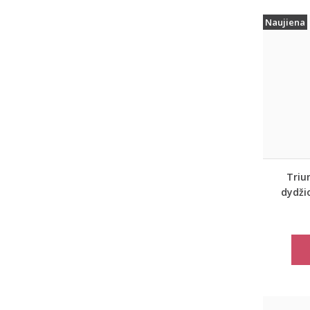
Naujiena
Triu
dydži
spor
marš
move