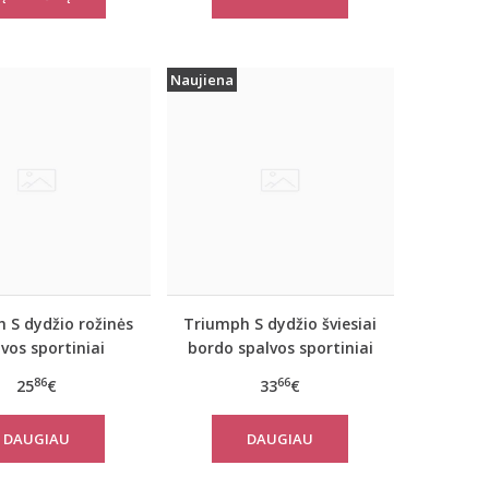
Naujiena
 S dydžio rožinės
Triumph S dydžio šviesiai
vos sportiniai
bordo spalvos sportiniai
iai marškinėliai
apatiniai marškinėliai
86
66
25
€
33
€
 move FLEX Tank
women move FLOW Tank
Top
DAUGIAU
DAUGIAU