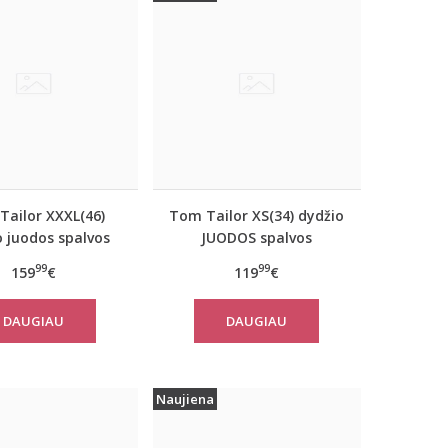
Tailor XXXL(46)
Tom Tailor XS(34) dydžio
o juodos spalvos
JUODOS spalvos
moteriška striukė
moteriškas rudeninis
99
99
159
€
119
€
Tom Tailor 14482
paltas Tom Tailor 29999
DAUGIAU
DAUGIAU
Naujiena