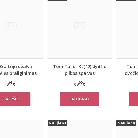
Bra trijų spalvų
Tom Tailor XL(42) dydžio
Tom 
ėlės prailginimas
pilkos spalvos
dydži
moteriškas rudeninis
šilta 
95
99
9
€
89
€
paltas Tom Tailor 10367
žiemai 
DAUGIAU
Naujiena
Naujiena