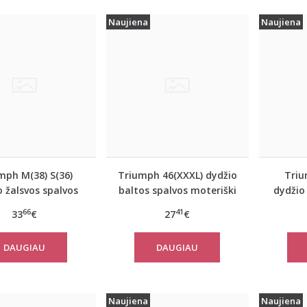
Naujiena
Naujiena
mph M(38) S(36)
Triumph 46(XXXL) dydžio
Triu
o žalsvos spalvos
baltos spalvos moteriški
dydžio
tiniai apatiniai
medvilniniai marškinėliai
apatin
66
41
33
€
27
€
kinėliai women
Yselle Basics Shirt03 2P
E
 FLOW Tank Top
DAUGIAU
DAUGIAU
Naujiena
Naujiena