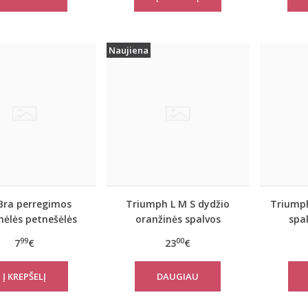
Naujiena
Bra perregimos
Triumph L M S dydžio
Triumph
nėlės petnešėlės
oranžinės spalvos
spal
10mm
sportiniai apatiniai
apatin
99
00
7
€
23
€
marškinėliai women
women
move FLOW LIGHT Tank
DAUGIAU
Top