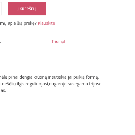
simų apie šią prekę?
Klauskite
:
Triumph
ė pilnai dengia krūtinę ir suteikia jai puikią formą.
tnešėlių ilgis reguliuojasi,nugaroje susegama trijose
nas.