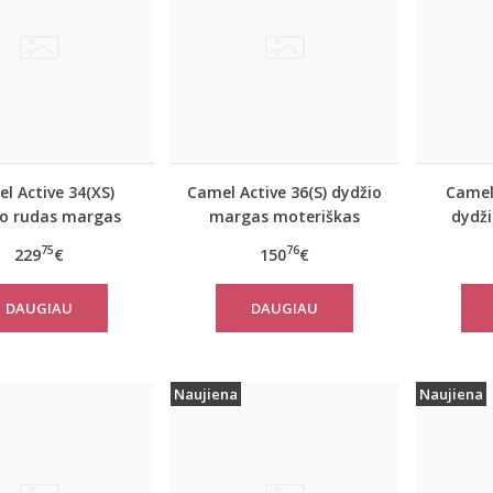
l Active 34(XS)
Camel Active 36(S) dydžio
Camel
io rudas margas
margas moteriškas
dydži
iškas rudeninis
rudeninis paltas 310320
mote
75
76
229
€
150
€
as 310050 6F32
2501
DAUGIAU
DAUGIAU
Naujiena
Naujiena