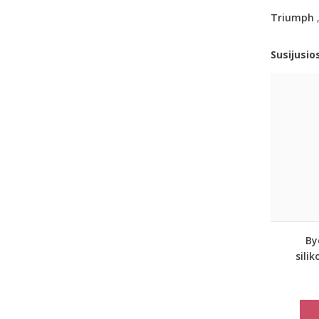
Triumph
Susijusio
By
sili
A