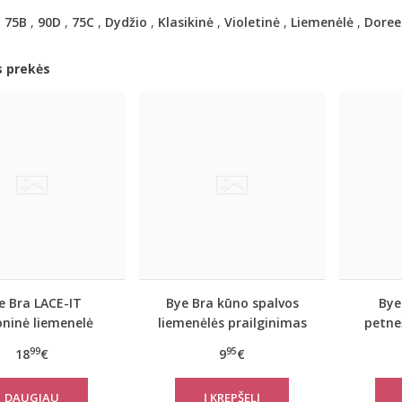
,
75B
,
90D
,
75C
,
Dydžio
,
Klasikinė
,
Violetinė
,
Liemenėlė
,
Doree
s prekės
e Bra LACE-IT
Bye Bra kūno spalvos
Bye
koninė liemenelė
liemenėlės prailginimas
petne
/B/C/D dyžiai
žemoje padėtyje
99
95
18
€
9
€
DAUGIAU