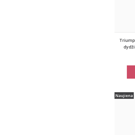
Triumph
dydži
miego
Climat
Naujiena