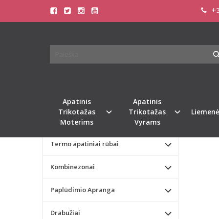
+3
Pagrindinis
KATEGORIJOS
TRIUM
Apatinis Trikotažas Moterims
Apatinis Trikotažas Vyrams
Valentino dienos dovana
Apatinis
Apatinis
Trikotažas
Trikotažas
Liemenė
Liemenėlės
Moterims
Vyrams
Termo apatiniai rūbai
Kombinezonai
Paplūdimio Apranga
Drabužiai