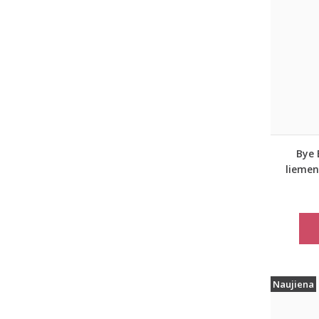
Bye 
liemen
Naujiena