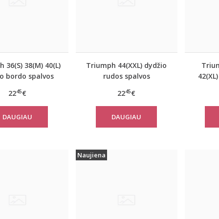
 36(S) 38(M) 40(L)
Triumph 44(XXL) dydžio
Triu
o bordo spalvos
rudos spalvos
42(XL
/namų palaidinė
miego/namų palaidinė
spal
45
45
22
€
22
€
e Control LSL Top
Climate Control LSL Top
med
Turtle Neck
Turtle Neck
palaidi
DAUGIAU
DAUGIAU
Naujiena