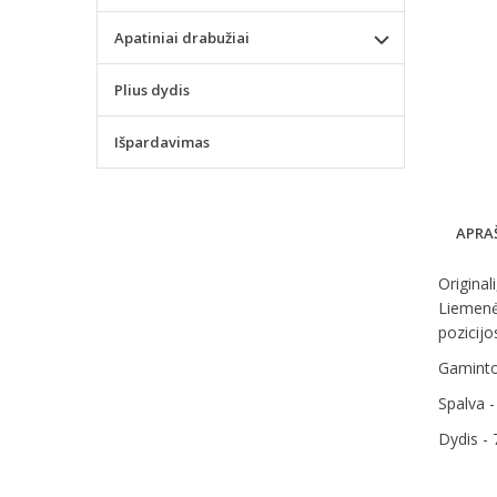
Apatiniai drabužiai
Plius dydis
Išpardavimas
APRA
Original
Liemenėl
pozicijo
Gaminto
Spalva -
Dydis - 