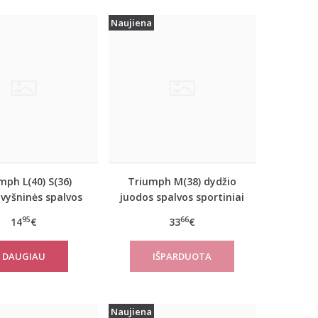
Naujiena
mph L(40) S(36)
Triumph M(38) dydžio
 vyšninės spalvos
juodos spalvos sportiniai
iai marškinėliai
apatiniai marškinėliai
95
66
14
€
33
€
verNew SH01
women move FLOW Tank
Top
DAUGIAU
Naujiena