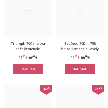
Triumph 70C melsva
BeeDees 70D ir 75B
soft liemenėlė
balta liemenėlė Lovely
Amourette 300 W
day WHPM
60
90
75
75
11
€
29
€
11
€
22
€
DAUGIAU
DAUGIAU
%
%
-62
-27