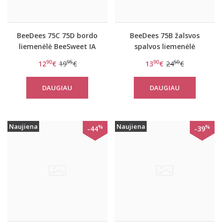
BeeDees 75C 75D bordo
BeeDees 75B žalsvos
liemenėlė BeeSweet IA
spalvos liemenėlė
7160 W
BeeHot IA 9170 P
90
95
90
50
12
€
19
€
13
€
24
€
DAUGIAU
DAUGIAU
Naujiena
Naujiena
%
%
-44
-39