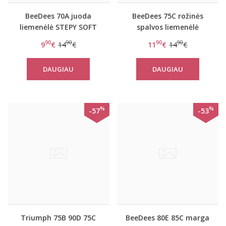
BeeDees 70A juoda
BeeDees 75C rožinės
liemenėlė STEPY SOFT
spalvos liemenėlė
WHP
Microfun N
90
90
90
90
9
€
14
€
11
€
14
€
DAUGIAU
DAUGIAU
%
%
-57
-53
Triumph 75B 90D 75C
BeeDees 80E 85C marga