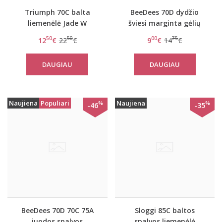
Triumph 70C balta
BeeDees 70D dydžio
liemenėlė Jade W
šviesi marginta gėlių
raštais push-up
50
50
00
75
12
€
22
€
9
€
14
€
liemenėlė Happy Heart
35 WDUM
DAUGIAU
DAUGIAU
Naujiena
Populiari
Naujiena
%
%
-46
-35
BeeDees 70D 70C 75A
Sloggi 85C baltos
juodos spalvos
spalvos liemenėlė