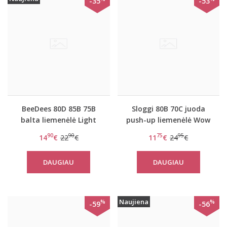
-35
-53
BeeDees 80D 85B 75B
Sloggi 80B 70C juoda
balta liemenėlė Light
push-up liemenėlė Wow
Lovely day W
comfort PU
90
90
75
95
14
€
22
€
11
€
24
€
DAUGIAU
DAUGIAU
Naujiena
%
%
-59
-56