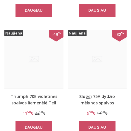
DAUGIAU
DAUGIAU
Naujiena
Naujiena
%
%
-49
-32
Triumph 70E violetinės
Sloggi 75A dydžio
spalvos liemenėlė Tell
mėlynos spalvos
Me WHPM
liemenėlė EverNew Lace
50
50
90
50
11
€
22
€
9
€
14
€
N
DAUGIAU
DAUGIAU