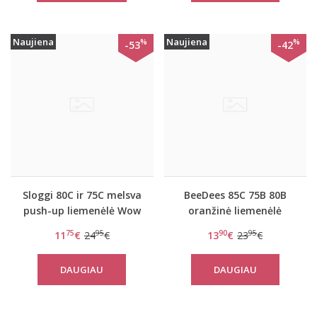
Naujiena
Naujiena
%
%
-53
-42
Sloggi 80C ir 75C melsva
BeeDees 85C 75B 80B
push-up liemenėlė Wow
oranžinė liemenėlė
comfort PU
BeeCasual IA 3172 WHP
75
95
90
95
11
€
24
€
13
€
23
€
DAUGIAU
DAUGIAU