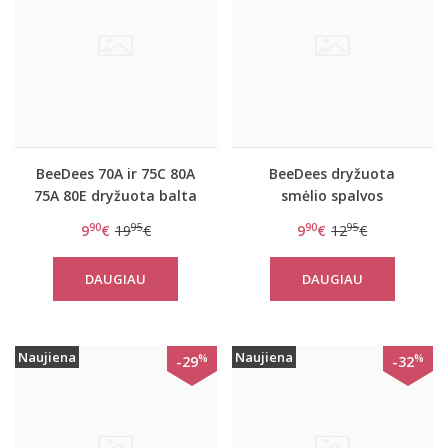
BeeDees 70A ir 75C 80A
BeeDees dryžuota
75A 80E dryžuota balta
smėlio spalvos
liemenėlė New day
liemenėlė New day WM
90
95
90
95
9
€
19
€
9
€
12
€
WHPM
DAUGIAU
DAUGIAU
Naujiena
Naujiena
%
%
-29
-32