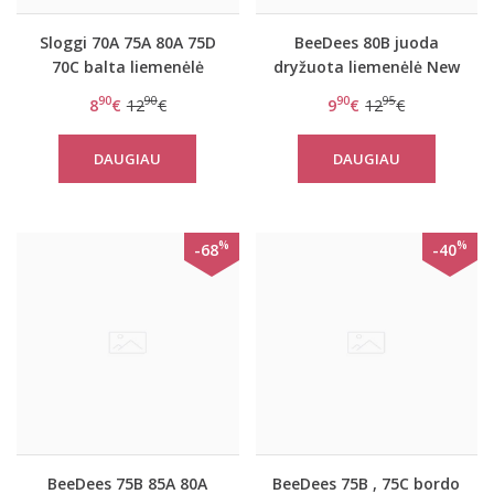
Sloggi 70A 75A 80A 75D
BeeDees 80B juoda
70C balta liemenėlė
dryžuota liemenėlė New
EverNew W
day WM
90
90
90
95
8
€
12
€
9
€
12
€
DAUGIAU
DAUGIAU
%
%
-68
-40
BeeDees 75B 85A 80A
BeeDees 75B , 75C bordo