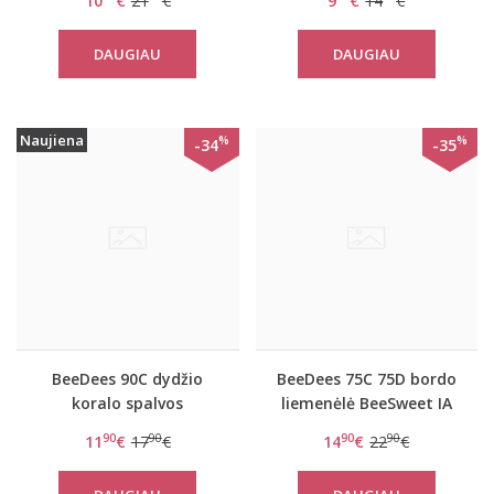
10
€
21
€
9
€
14
€
DAUGIAU
DAUGIAU
Naujiena
%
%
-34
-35
BeeDees 90C dydžio
BeeDees 75C 75D bordo
koralo spalvos
liemenėlė BeeSweet IA
liemenėlė Microfun W
2170 WHP
90
90
90
90
11
€
17
€
14
€
22
€