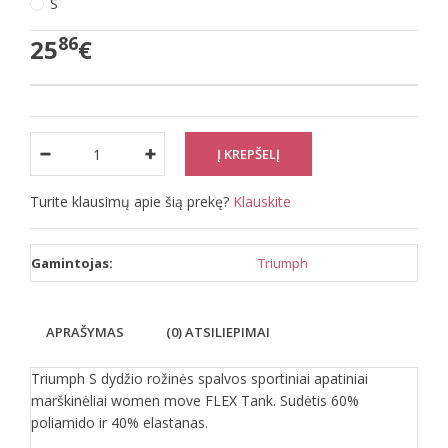
S
86
25
€
Turite klausimų apie šią prekę?
Klauskite
Gamintojas:
Triumph
APRAŠYMAS
(0) ATSILIEPIMAI
Triumph S dydžio rožinės spalvos sportiniai apatiniai
marškinėliai women move FLEX Tank. Sudėtis 60%
poliamido ir 40% elastanas.