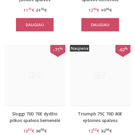
liemenėlė Lovely day
EverNew H W
75
75
90
90
11
€
21
€
12
€
19
€
WHPM
DAUGIAU
DAUGIAU
Naujiena
%
%
-71
-62
Sloggi 70D 70E dydžio
Triumph 75C 70D 80E
pilkos spalvos liemenėlė
vyšninės spalvos
S Symmetry WHP
liemenėlė Sexy Angel
50
00
50
90
10
€
36
€
12
€
32
€
Spotlight WHP