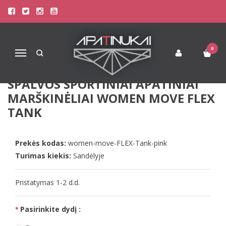
Pagrindinis
Apatinis Trikotažas Moterims
Apatiniai marškinėliai moterims
Triumph S dydžio rožinės spalvos sportiniai apatiniai marškinėliai
women move FLEX Tank
0
Navigacija
TRIUMPH S DYDŽIO ROŽINĖS
SPALVOS SPORTINIAI APATINIAI
MARŠKINĖLIAI WOMEN MOVE FLEX
TANK
Prekės kodas:
women-move-FLEX-Tank-pink
Turimas kiekis:
Sandėlyje
Pristatymas 1-2 d.d.
Pasirinkite dydį :