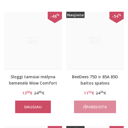
Naujiena
%
%
-48
-54
Sloggi tamsiai mėlyna
BeeDees 75D ir 85A 85D
liemenėlė Wow Comfort
baltos spalvos
P
liemenėlė Beautiful day
00
95
50
75
13
€
24
€
11
€
24
€
WHPM
DAUGIAU