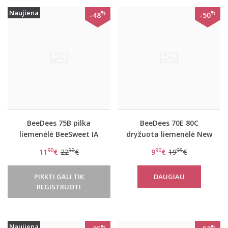
Naujiena
%
%
-48
-50
BeeDees 75B pilka
BeeDees 70E 80C
liemenėlė BeeSweet IA
dryžuota liemenėlė New
2170 WHP
day WHPM
90
90
90
95
11
€
22
€
9
€
19
€
PIRKTI GALI TIK
DAUGIAU
REGISTRUOTI
Naujiena
%
%