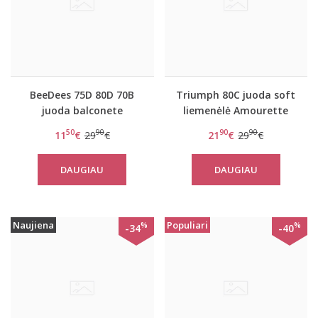
BeeDees 75D 80D 70B
Triumph 80C juoda soft
juoda balconete
liemenėlė Amourette
liemenėlė Lovely day
300 W
50
90
90
90
11
€
29
€
21
€
29
€
WDPM
DAUGIAU
DAUGIAU
Naujiena
Populiari
%
%
-34
-40