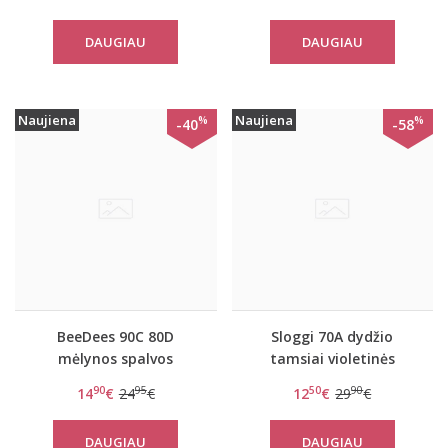
day WM
DAUGIAU
DAUGIAU
Naujiena
Naujiena
%
%
-40
-58
BeeDees 90C 80D
Sloggi 70A dydžio
mėlynos spalvos
tamsiai violetinės
liemenėlė BeeCasual IA
spalvos push-up
90
95
50
90
14
€
24
€
12
€
29
€
2180 W
liemenėlė Wow Breeze
WHU
DAUGIAU
DAUGIAU