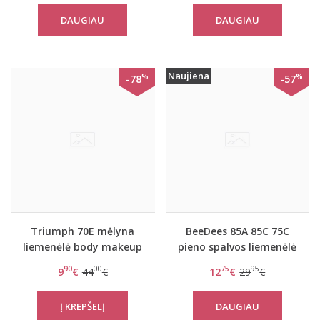
DAUGIAU
DAUGIAU
Naujiena
%
%
-78
-57
Triumph 70E mėlyna
BeeDees 85A 85C 75C
liemenėlė body makeup
pieno spalvos liemenėlė
blossom WPM
Pure day P
90
00
75
95
9
€
44
€
12
€
29
€
DAUGIAU