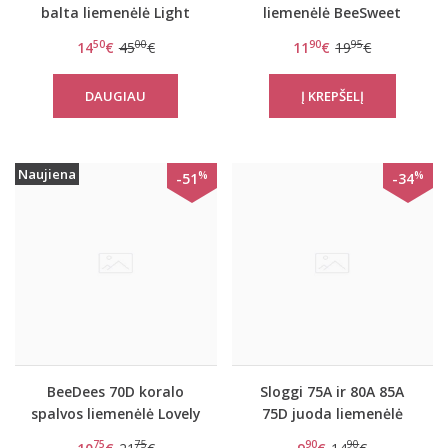
balta liemenėlė Light
liemenėlė BeeSweet
Lovely day WHU
7160 P
50
00
90
95
14
€
45
€
11
€
19
€
DAUGIAU
Naujiena
%
%
-51
-34
BeeDees 70D koralo
Sloggi 75A ir 80A 85A
spalvos liemenėlė Lovely
75D juoda liemenėlė
day WHPM
EverNew W
75
75
90
90