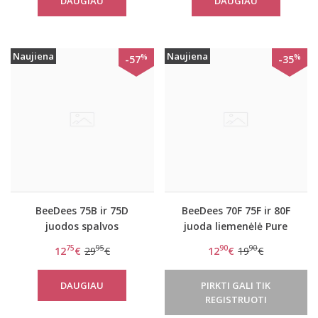
DAUGIAU
DAUGIAU
Naujiena
Naujiena
%
%
-57
-35
BeeDees 75B ir 75D
BeeDees 70F 75F ir 80F
juodos spalvos
juoda liemenėlė Pure
liemenėlė Pure day P
day WHP
75
95
90
90
12
€
29
€
12
€
19
€
DAUGIAU
PIRKTI GALI TIK
REGISTRUOTI