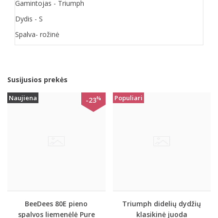
Gamintojas - Triumph
Dydis - S
Spalva- rožinė
Susijusios prekės
Naujiena
Populiari
%
-23
BeeDees 80E pieno
Triumph didelių dydžių
spalvos liemenėlė Pure
klasikinė juoda