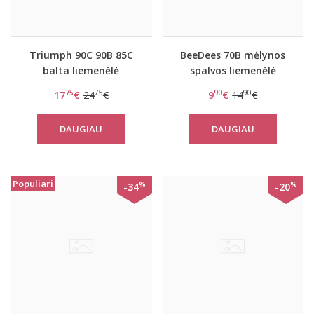
Triumph 90C 90B 85C
BeeDees 70B mėlynos
balta liemenėlė
spalvos liemenėlė
Claudette 104 F01
Microfun W
75
75
90
90
17
€
24
€
9
€
14
€
DAUGIAU
DAUGIAU
Populiari
%
%
-34
-20