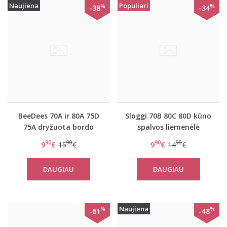
Naujiena
Populiari
%
%
-38
-34
BeeDees 70A ir 80A 75D
Sloggi 70B 80C 80D kūno
75A dryžuota bordo
spalvos liemenėlė
liemenėlė New day
EverNew W
90
90
90
90
9
€
15
€
9
€
14
€
WHPM
DAUGIAU
DAUGIAU
Naujiena
%
%
-61
-48