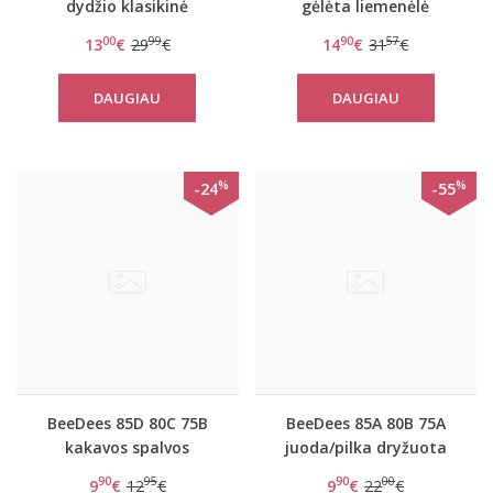
dydžio klasikinė
gėlėta liemenėlė
violetinė liemenėlė
BeeCasual IA 8172 WHP
00
99
90
57
13
€
29
€
14
€
31
€
Doreen
DAUGIAU
DAUGIAU
%
%
-24
-55
BeeDees 85D 80C 75B
BeeDees 85A 80B 75A
kakavos spalvos
juoda/pilka dryžuota
dryžuota liemenėlė New
liemenėlė New day WDP
90
95
90
00
9
€
12
€
9
€
22
€