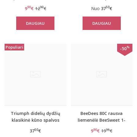
day W
liemenėlė Doreen
90
90
50
9
€
12
€
Nuo
37
€
DAUGIAU
DAUGIAU
Populiari
%
-50
Triumph didelių dydžių
BeeDees 80C rausva
klasikinė kūno spalvos
liemenėlė BeeSweet 1-
liemenėlė Doreen
01 WD
50
90
95
37
€
9
€
19
€