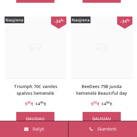
Naujiena
Naujiena
%
%
-34
-34
Triumph 70C vanilės
BeeDees 75B juoda
spalvos liemenėlė
liemenėlė Beautiful day
Endless Passion W
WM
90
90
90
90
9
€
14
€
9
€
14
€
DAUGIAU
DAUGIAU
Rašyti
Skambinti