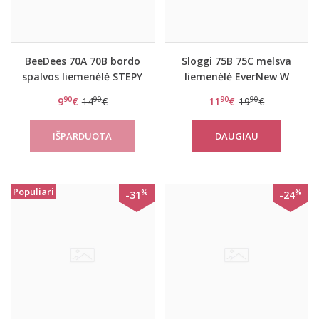
BeeDees 70A 70B bordo
Sloggi 75B 75C melsva
spalvos liemenėlė STEPY
liemenėlė EverNew W
SOFT WHP
90
90
90
90
9
€
14
€
11
€
19
€
DAUGIAU
Populiari
%
%
-31
-24