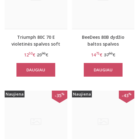
Triumph 80C 70 E
BeeDees 80B dydžio
violetinės spalvos soft
baltos spalvos
liemenėlė Amourette
liemenėlė Light Lovely
50
90
75
50
12
€
29
€
14
€
37
€
300 W
day WDP
DAUGIAU
DAUGIAU
Naujiena
Naujiena
%
%
-35
-43