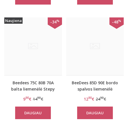
Naujiena
%
%
-34
-48
Beedees 75C 80B 70A
BeeDees 85D 90E bordo
balta liemenėlė Stepy
spalvos liemenėlė
soft WDP
BeeSweet IA 8170 W
90
90
90
90
9
€
14
€
12
€
24
€
DAUGIAU
DAUGIAU