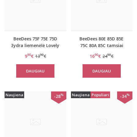
BeeDees 75F 75E 75D
BeeDees 80E 85D 85E
žydra liemenėlė Lovely
75C 80A 85C tamsiai
day WM
bordo liemenėlė
90
90
90
90
9
€
13
€
16
€
24
€
BeeSweet IA 8170 WHP
DAUGIAU
DAUGIAU
Naujiena
Naujiena
Populiari
%
%
-28
-34