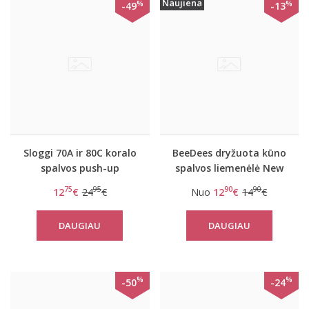
Naujiena
%
%
-49
-13
Sloggi 70A ir 80C koralo
BeeDees dryžuota kūno
spalvos push-up
spalvos liemenėlė New
liemenėlė Wow comfort
day WHPM
75
95
90
90
12
€
24
€
Nuo
12
€
14
€
PU
DAUGIAU
DAUGIAU
%
%
-50
-24