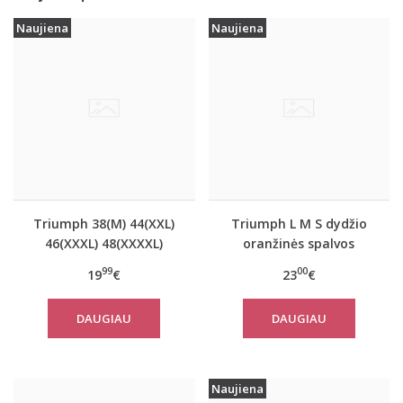
Naujiena
Naujiena
Triumph 38(M) 44(XXL)
Triumph L M S dydžio
46(XXXL) 48(XXXXL)
oranžinės spalvos
dydžio oranžinės
sportiniai apatiniai
99
00
19
€
23
€
spalvos marškinėliai Be
marškinėliai women
Pure Shirt 02
move FLOW LIGHT Tank
DAUGIAU
DAUGIAU
Top
Naujiena