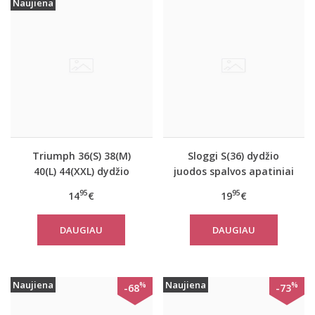
Naujiena
Triumph 36(S) 38(M)
Sloggi S(36) dydžio
40(L) 44(XXL) dydžio
juodos spalvos apatiniai
šviesiai pilkos spalvos
marškinėliai EverNew
95
95
14
€
19
€
medvilninė miego
Shirt 01
palaidinė Mix Match
DAUGIAU
DAUGIAU
TOP SSL 01 X
Naujiena
Naujiena
%
%
-68
-73