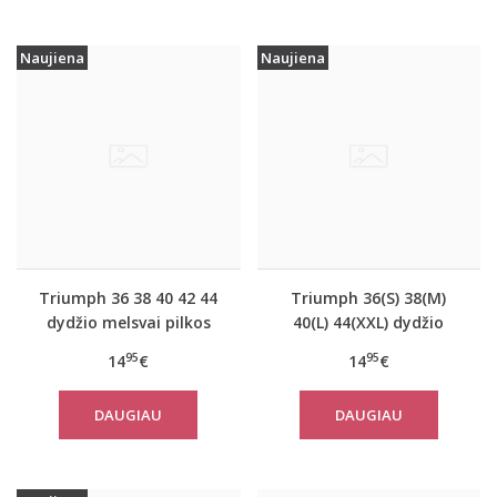
Naujiena
Naujiena
Triumph 36 38 40 42 44
Triumph 36(S) 38(M)
dydžio melsvai pilkos
40(L) 44(XXL) dydžio
spalvos moteriška
koralo spalvos
95
95
14
€
14
€
medvilninė miego
moteriška medvilninė
palaidinė Mix Match LSL
miego palaidinė Mix
DAUGIAU
DAUGIAU
TOP Buttons
Match TOP SSL 01 X