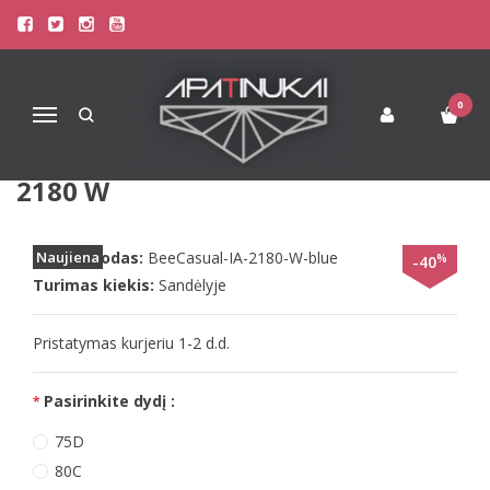
Pagrindinis
Liemenėlės
Stringai moterims
Triumph Liemenėlės
BeeDees 90C 80D mėlynos spalvos liemenėlė BeeCasual IA 2180 W
0
Navigacija
BEEDEES 90C 80D MĖLYNOS
SPALVOS LIEMENĖLĖ BEECASUAL IA
2180 W
Prekės kodas:
Naujiena
BeeCasual-IA-2180-W-blue
%
-40
Turimas kiekis:
Sandėlyje
Pristatymas kurjeriu 1-2 d.d.
Pasirinkite dydį :
75D
80C