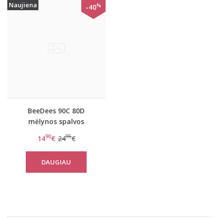
Naujiena
%
-40
BeeDees 90C 80D
mėlynos spalvos
liemenėlė BeeCasual IA
90
95
14
€
24
€
2180 W
DAUGIAU