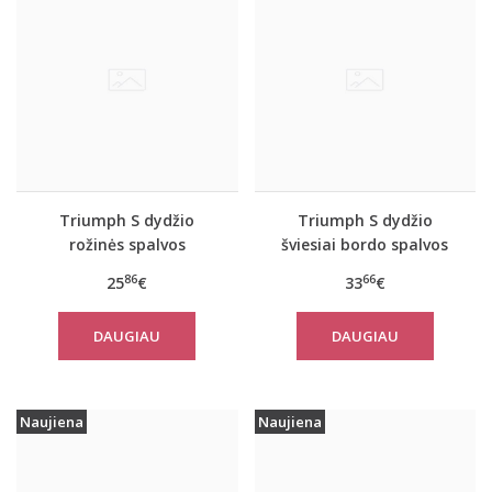
Triumph S dydžio
Triumph S dydžio
rožinės spalvos
šviesiai bordo spalvos
sportiniai apatiniai
sportiniai apatiniai
86
66
25
€
33
€
marškinėliai women
marškinėliai women
move FLEX Tank
move FLOW Tank Top
DAUGIAU
DAUGIAU
Naujiena
Naujiena