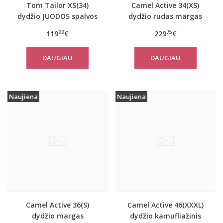
Tom Tailor XS(34)
Camel Active 34(XS)
dydžio JUODOS spalvos
dydžio rudas margas
moteriškas rudeninis
moteriškas rudeninis
99
75
119
€
229
€
paltas Tom Tailor
paltas 310050 6F32
29999
DAUGIAU
DAUGIAU
Naujiena
Naujiena
Camel Active 36(S)
Camel Active 46(XXXL)
dydžio margas
dydžio kamufliažinis