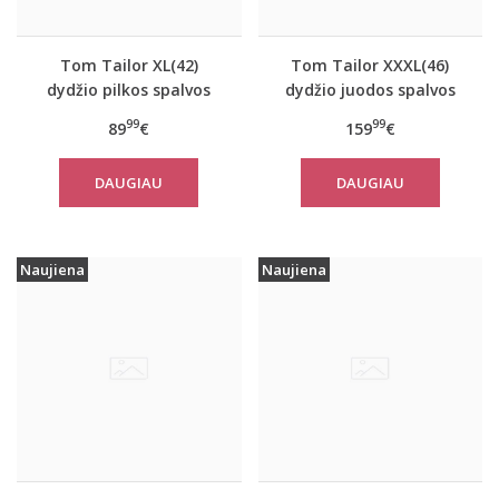
Tom Tailor XL(42)
Tom Tailor XXXL(46)
dydžio pilkos spalvos
dydžio juodos spalvos
moteriškas rudeninis
šilta moteriška striukė
99
99
89
€
159
€
paltas Tom Tailor
žiemai Tom Tailor
10367
14482
DAUGIAU
DAUGIAU
Naujiena
Naujiena