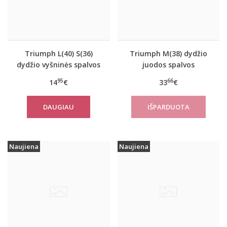
Triumph L(40) S(36)
Triumph M(38) dydžio
dydžio vyšninės spalvos
juodos spalvos
apatiniai marškinėliai
sportiniai apatiniai
95
66
14
€
33
€
EverNew SH01
marškinėliai women
move FLOW Tank Top
DAUGIAU
Naujiena
Naujiena