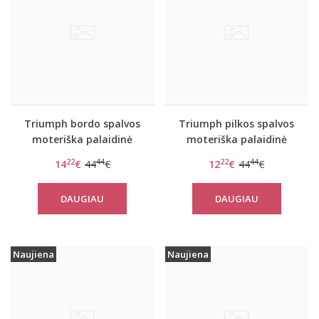
Triumph bordo spalvos
Triumph pilkos spalvos
moteriška palaidinė
moteriška palaidinė
Flex Smart TOP LSL EX
Flex Smart TOP LSL EX
22
44
22
44
14
€
44
€
12
€
44
€
DAUGIAU
DAUGIAU
Naujiena
Naujiena