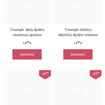
Triumph 36(S) dydžio
Triumph 44(XXL)
raudonos spalvos
46(XXXL) dydžio melsvos
moteriška medvilninė
spalvos moteriška
95
95
14
€
14
€
miego palaidinė Mix
medvilninė miego
Match LSL TOP 02
palaidinė Mix Match LSL
DAUGIAU
DAUGIAU
TOP Chest Pocket 01
%
%
-47
-57