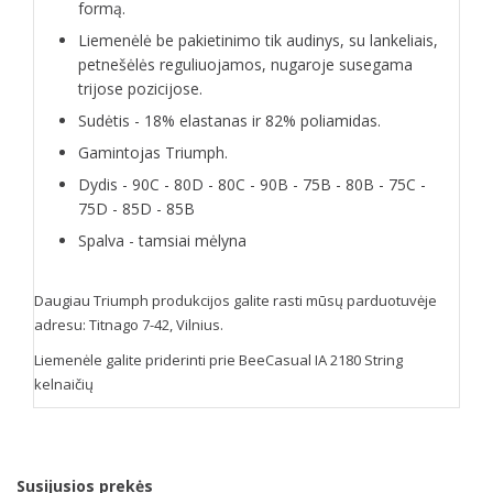
formą.
Liemenėlė be pakietinimo tik audinys, su lankeliais,
petnešėlės reguliuojamos, nugaroje susegama
trijose pozicijose.
Sudėtis - 18% elastanas ir 82% poliamidas.
Gamintojas Triumph.
Dydis - 90C - 80D - 80C - 90B - 75B - 80B - 75C -
75D - 85D - 85B
Spalva - tamsiai mėlyna
Daugiau Triumph produkcijos galite rasti mūsų parduotuvėje
adresu: Titnago 7-42, Vilnius.
Liemenėle galite priderinti prie BeeCasual IA 2180 String
kelnaičių
Susijusios prekės