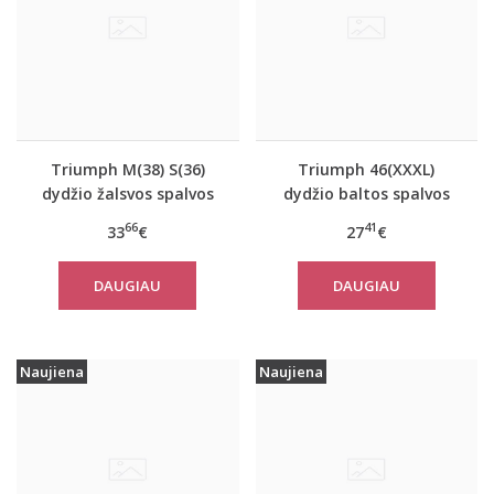
Triumph M(38) S(36)
Triumph 46(XXXL)
dydžio žalsvos spalvos
dydžio baltos spalvos
sportiniai apatiniai
moteriški medvilniniai
66
41
33
€
27
€
marškinėliai women
marškinėliai Yselle
move FLOW Tank Top
Basics Shirt03 2P
DAUGIAU
DAUGIAU
Naujiena
Naujiena