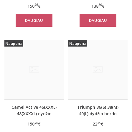
moteriškas rudeninis
moteriškas paltas
76
80
150
€
138
€
paltas 310320 2501
310780
DAUGIAU
DAUGIAU
Naujiena
Naujiena
Camel Active 46(XXXL)
Triumph 36(S) 38(M)
48(XXXXL) dydžio
40(L) dydžio bordo
tamsiai mėlynos
spalvos miego/namų
76
45
150
€
22
€
spalvos moteriškas
palaidinė Climate