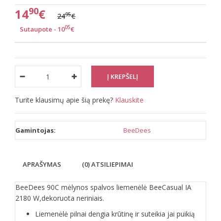
90
14
€
95
24
€
05
Sutaupote - 10
€
Turite klausimų apie šią prekę?
Klauskite
Gamintojas:
BeeDees
APRAŠYMAS
(0) ATSILIEPIMAI
BeeDees 90C mėlynos spalvos liemenėlė BeeCasual IA
2180 W,dekoruota neriniais.
Liemenėlė pilnai dengia krūtinę ir suteikia jai puikią