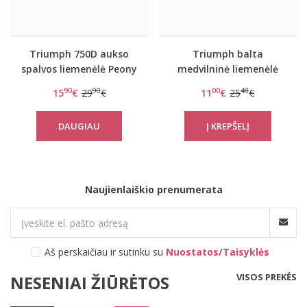
Triumph 750D aukso
Triumph balta
spalvos liemenėlė Peony
medvilninė liemenėlė
Florale WP
Elleen N
90
90
00
48
15
€
29
€
11
€
25
€
DAUGIAU
Naujienlaiškio prenumerata
Aš perskaičiau ir sutinku su
Nuostatos/Taisyklės
VISOS PREKĖS
NESENIAI ŽIŪRĖTOS