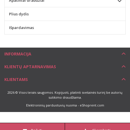
Apatiniai drabužiai
Plius dydis
Išpardavimas
INFORMACIJA
KLIENTŲ APTARNAVIMAS
KLIENTAMS
2026 © Visos teisės saugomos. Kopijuoti, platinti svetainės turinį be autorių
sutikimo draudžiama.
Elektroninių parduotuvių nuoma
-
eShoprent.com