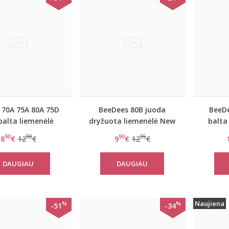
 70A 75A 80A 75D
BeeDees 80B juoda
BeeDe
balta liemenėlė
dryžuota liemenėlė New
balta
EverNew W
day WM
Lo
90
90
90
95
8
€
12
€
9
€
12
€
DAUGIAU
DAUGIAU
Naujiena
%
%
-51
-34