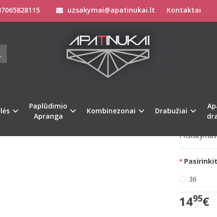
7065828115
uzsakymai@apatinukai.lt
Kontaktai
Apatinis Trikotažas Moterims
Moteriškos pižamos
(S) dydžio raudonos spalvos moteriška medvilninė miego palaidinė Mix Ma
MPH 36(S) DYDŽIO RAUDONOS SPALVO
 PALAIDINĖ MIX MATCH LSL TOP 02
Prekės kod
na
Paplūdimio
Ap
Turimas ki
lės
Kombinezonai
Drabužiai
Apranga
dr
Pristatymas 
Pasirinkit
36
95
14
€