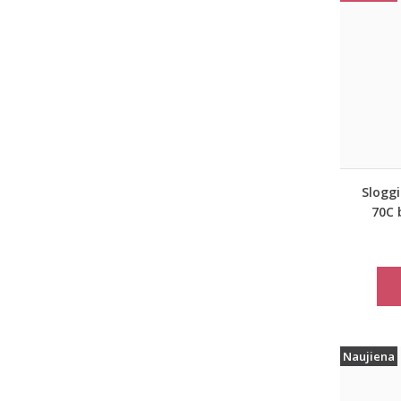
Sloggi
70C 
Naujiena