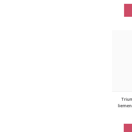
Triu
liemen
b