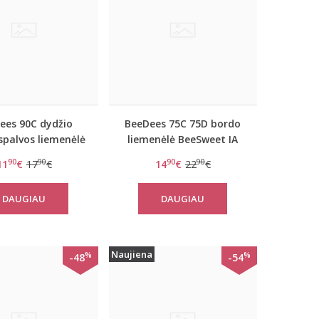
ees 90C dydžio
BeeDees 75C 75D bordo
spalvos liemenėlė
liemenėlė BeeSweet IA
Microfun W
2170 WHP
90
90
90
90
11
€
17
€
14
€
22
€
DAUGIAU
DAUGIAU
Naujiena
%
%
-48
-54