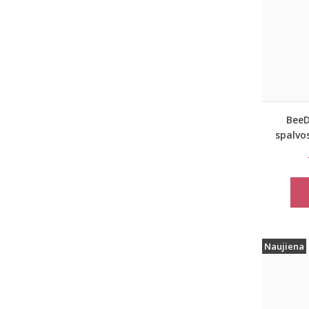
BeeD
spalvo
Naujiena