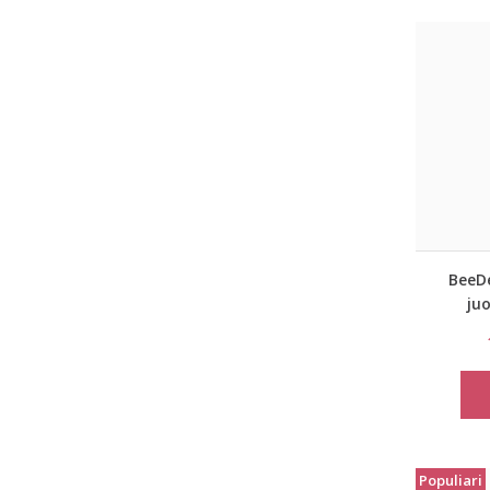
BeeD
ju
lieme
Populiari