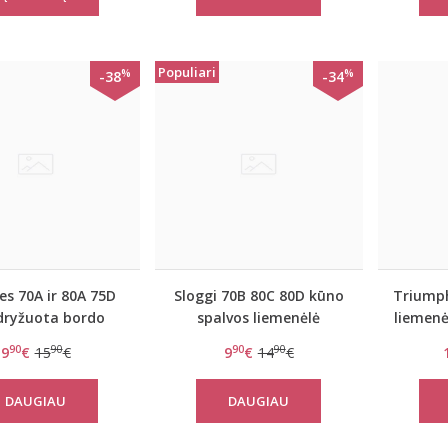
Populiari
%
%
-38
-34
s 70A ir 80A 75D
Sloggi 70B 80C 80D kūno
Triumph
dryžuota bordo
spalvos liemenėlė
liemenė
menėlė New day
EverNew W
90
90
90
90
9
€
15
€
9
€
14
€
WHPM
DAUGIAU
DAUGIAU