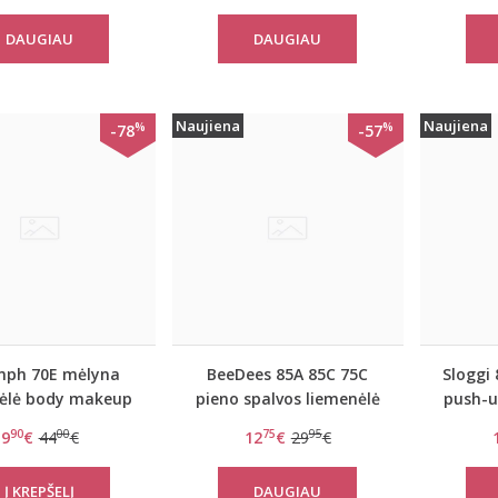
DAUGIAU
DAUGIAU
Naujiena
Naujiena
%
%
-78
-57
mph 70E mėlyna
BeeDees 85A 85C 75C
Sloggi 
ėlė body makeup
pieno spalvos liemenėlė
push-u
lossom WPM
Pure day P
90
00
75
95
9
€
44
€
12
€
29
€
DAUGIAU