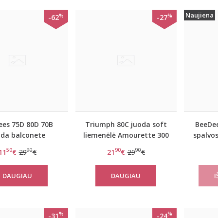
Naujiena
%
%
-62
-27
ees 75D 80D 70B
Triumph 80C juoda soft
BeeDee
oda balconete
liemenėlė Amourette 300
spalvo
nėlė Lovely day
W
50
90
90
90
11
€
29
€
21
€
29
€
WDPM
DAUGIAU
DAUGIAU
%
%
-31
-24