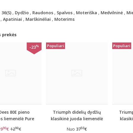
,
36(S)
,
Dydžio
,
Raudonos
,
Spalvos
,
Moteriška
,
Medvilninė
,
Mi
,
Apatiniai
,
Marškinėliai
,
Moterims
s prekės
Populiari
Populiari
%
-23
Dees 80E pieno
Triumph didelių dydžių
Triump
s liemenėlė Pure
klasikinė juoda liemenėlė
klasik
day W
Doreen
lie
90
90
50
9
€
12
€
Nuo
37
€