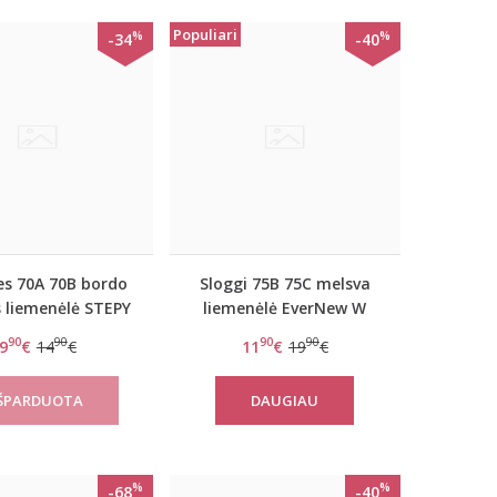
Populiari
%
%
-34
-40
s 70A 70B bordo
Sloggi 75B 75C melsva
s liemenėlė STEPY
liemenėlė EverNew W
SOFT WHP
90
90
90
90
9
€
14
€
11
€
19
€
DAUGIAU
%
%
-68
-40