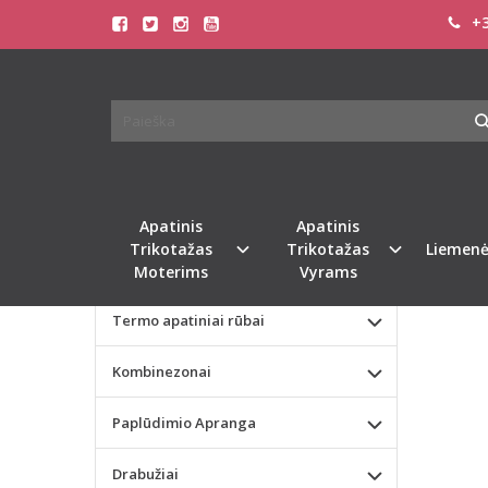
+3
Pagrindinis
KATEGORIJOS
Triumph 36
Apatinis Trikotažas Moterims
TRIU
MIEGO
Apatinis Trikotažas Vyrams
Valentino dienos dovana
Naujie
Apatinis
Apatinis
Trikotažas
Trikotažas
Liemenė
Liemenėlės
Moterims
Vyrams
Termo apatiniai rūbai
Kombinezonai
Paplūdimio Apranga
Drabužiai