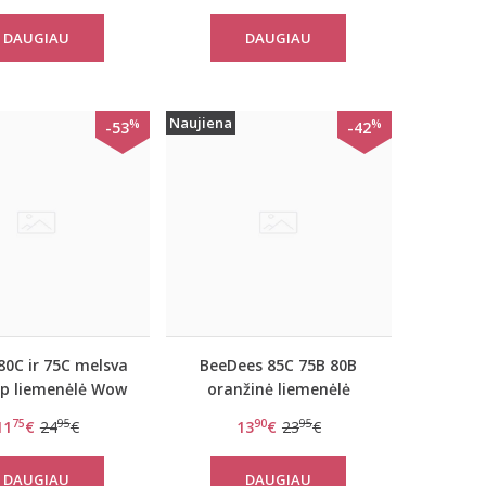
DAUGIAU
DAUGIAU
Naujiena
%
%
-53
-42
80C ir 75C melsva
BeeDees 85C 75B 80B
p liemenėlė Wow
oranžinė liemenėlė
comfort PU
BeeCasual IA 3172 WHP
75
95
90
95
11
€
24
€
13
€
23
€
DAUGIAU
DAUGIAU