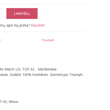
simų apie šią prekę?
Klauskite
:
Triumph
x Match LSL TOP 02. . Marškinėliai
eltukais. Sudėtis 100% medvilnės. Gamintojas Triumph.
-42, Vilnius