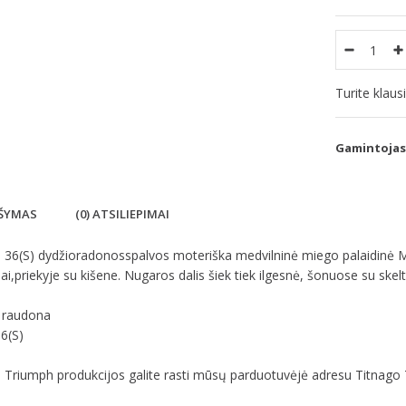
Turite klau
Gamintojas
ŠYMAS
(0) ATSILIEPIMAI
 36(S) dydžioradonosspalvos moteriška medvilninė miego palaidinė Mi
iai,priekyje su kišene. Nugaros dalis šiek tiek ilgesnė, šonuose su sk
- raudona
36(S)
Triumph produkcijos galite rasti mūsų parduotuvėjė adresu Titnago 7