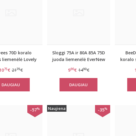
ees 70D koralo
Sloggi 75A ir 80A 85A 75D
BeeD
s liemenėlė Lovely
juoda liemenėlė EverNew
koralo 
day WHPM
W
75
75
90
90
10
€
21
€
9
€
14
€
DAUGIAU
DAUGIAU
Naujiena
%
%
-57
-35