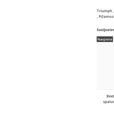
Triumph
,
Pižamos
Susijusio
Naujiena
Bee
spalvo