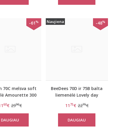
Naujiena
%
%
-61
-48
 70C melsva soft
BeeDees 70D ir 75B balta
lė Amourette 300
liemenėlė Lovely day
W
WHPM
60
90
75
75
11
€
29
€
11
€
22
€
DAUGIAU
DAUGIAU