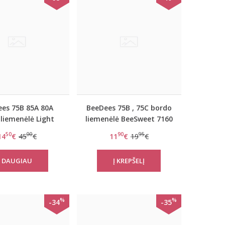
es 75B 85A 80A
BeeDees 75B , 75C bordo
 liemenėlė Light
liemenėlė BeeSweet 7160
vely day WHU
P
50
00
90
95
14
€
45
€
11
€
19
€
DAUGIAU
%
%
-34
-35