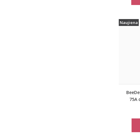
Naujiena
BeeDee
75A 
lie