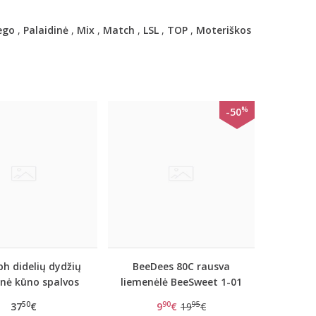
ego
,
Palaidinė
,
Mix
,
Match
,
LSL
,
TOP
,
Moteriškos
%
-50
h didelių dydžių
BeeDees 80C rausva
inė kūno spalvos
liemenėlė BeeSweet 1-01
menėlė Doreen
WD
50
90
95
37
€
9
€
19
€