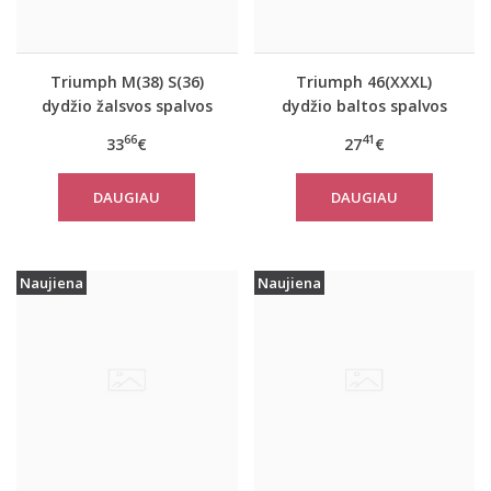
Triumph M(38) S(36)
Triumph 46(XXXL)
dydžio žalsvos spalvos
dydžio baltos spalvos
sportiniai apatiniai
moteriški medvilniniai
66
41
33
€
27
€
marškinėliai women
marškinėliai Yselle
move FLOW Tank Top
Basics Shirt03 2P
DAUGIAU
DAUGIAU
Naujiena
Naujiena