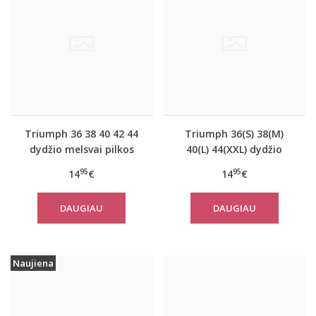
Triumph 36 38 40 42 44
Triumph 36(S) 38(M)
dydžio melsvai pilkos
40(L) 44(XXL) dydžio
spalvos moteriška
koralo spalvos
95
95
14
€
14
€
medvilninė miego
moteriška medvilninė
palaidinė Mix Match LSL
miego palaidinė Mix
DAUGIAU
DAUGIAU
TOP Buttons
Match TOP SSL 01 X
Naujiena