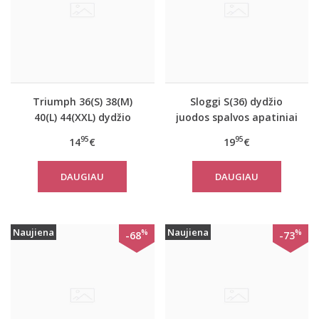
Triumph 36(S) 38(M)
Sloggi S(36) dydžio
40(L) 44(XXL) dydžio
juodos spalvos apatiniai
šviesiai pilkos spalvos
marškinėliai EverNew
95
95
14
€
19
€
medvilninė miego
Shirt 01
palaidinė Mix Match
DAUGIAU
DAUGIAU
TOP SSL 01 X
Naujiena
Naujiena
%
%
-68
-73