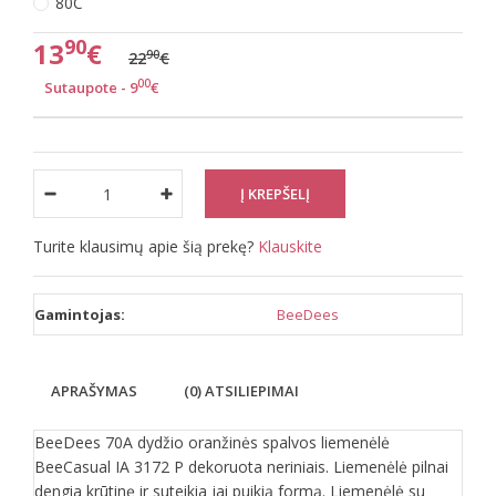
80C
90
13
€
90
22
€
00
Sutaupote - 9
€
Turite klausimų apie šią prekę?
Klauskite
Gamintojas:
BeeDees
APRAŠYMAS
(0) ATSILIEPIMAI
BeeDees 70A dydžio oranžinės spalvos liemenėlė
BeeCasual IA 3172 P dekoruota neriniais. Liemenėlė pilnai
dengia krūtinę ir suteikia jai puikią formą. Liemenėlė su