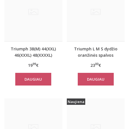
Triumph 38(M) 44(XXL)
Triumph L M S dydžio
46(XXXL) 48(XXXXL)
oranžinės spalvos
dydžio oranžinės
sportiniai apatiniai
99
00
19
€
23
€
spalvos marškinėliai Be
marškinėliai women
Pure Shirt 02
move FLOW LIGHT Tank
DAUGIAU
DAUGIAU
Top
Naujiena