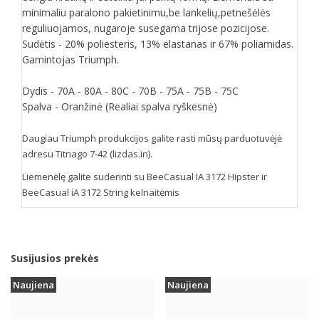
minimaliu paralono pakietinimu,be lankelių,petnešėlės
reguliuojamos, nugaroje susegama trijose pozicijose.
Sudėtis - 20% poliesteris, 13% elastanas ir 67% poliamidas.
Gamintojas Triumph.
Dydis - 70A - 80A - 80C - 70B - 75A - 75B - 75C
Spalva - Oranžinė (Realiai spalva ryškesnė)
Daugiau Triumph produkcijos galite rasti mūsų parduotuvėjė
adresu Titnago 7-42 (lizdas.in).
Liemenėlę galite suderinti su BeeCasual IA 3172 Hipster ir
BeeCasual iA 3172 String kelnaitėmis
Susijusios prekės
Naujiena
Naujiena