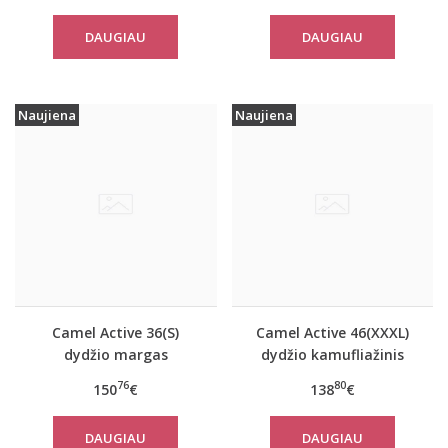
29999
DAUGIAU
DAUGIAU
Naujiena
Naujiena
Camel Active 36(S)
Camel Active 46(XXXL)
dydžio margas
dydžio kamufliažinis
moteriškas rudeninis
moteriškas paltas
76
80
150
€
138
€
paltas 310320 2501
310780
DAUGIAU
DAUGIAU