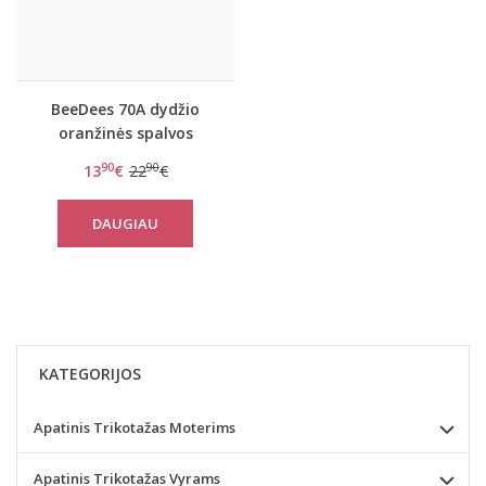
BeeDees 70A dydžio
oranžinės spalvos
liemenėlė BeeCasual IA
90
90
13
€
22
€
3172 P
DAUGIAU
KATEGORIJOS
Apatinis Trikotažas Moterims
Apatinis Trikotažas Vyrams