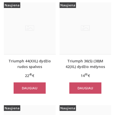
Naujiena
Naujiena
Triumph 44(XXL) dydžio
Triumph 36(S) (38)M
rudos spalvos
42(XL) dydžio mėlynos
miego/namų palaidinė
spalvos moteriška
45
95
22
€
14
€
Climate Control LSL Top
medvilninė miego
Turtle Neck
palaidinė Mix Match
DAUGIAU
DAUGIAU
TOP SSL 01 X
Naujiena
Naujiena