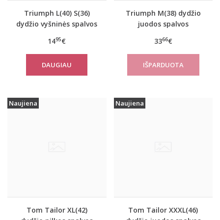
Triumph L(40) S(36)
Triumph M(38) dydžio
dydžio vyšninės spalvos
juodos spalvos
apatiniai marškinėliai
sportiniai apatiniai
95
66
14
€
33
€
EverNew SH01
marškinėliai women
move FLOW Tank Top
DAUGIAU
Naujiena
Naujiena
Tom Tailor XL(42)
Tom Tailor XXXL(46)