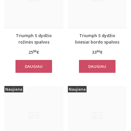
Triumph S dydžio
Triumph S dydžio
rožinės spalvos
šviesiai bordo spalvos
sportiniai apatiniai
sportiniai apatiniai
86
66
25
€
33
€
marškinėliai women
marškinėliai women
move FLEX Tank
move FLOW Tank Top
DAUGIAU
DAUGIAU
Naujiena
Naujiena