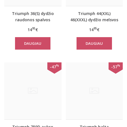
Triumph 36(S) dydžio
Triumph 44(XXL)
raudonos spalvos
46(XXXL) dydžio melsvos
moteriška medvilninė
spalvos moteriška
95
95
14
€
14
€
miego palaidinė Mix
medvilninė miego
Match LSL TOP 02
palaidinė Mix Match LSL
DAUGIAU
DAUGIAU
TOP Chest Pocket 01
%
%
-47
-57
Triumph 750D aukso
Triumph balta