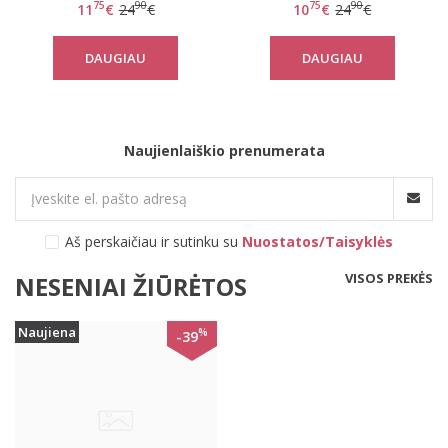
75
90
75
90
11
€
24
€
10
€
24
€
Darling Hipster
Hipster
DAUGIAU
DAUGIAU
Naujienlaiškio prenumerata
Aš perskaičiau ir sutinku su
Nuostatos/Taisyklės
VISOS PREKĖS
NESENIAI ŽIŪRĖTOS
Naujiena
%
-39