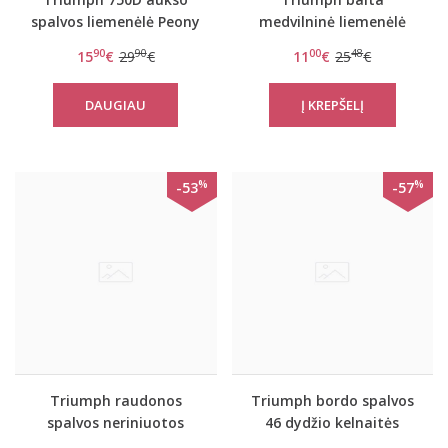
spalvos liemenėlė Peony
medvilninė liemenėlė
Florale WP
Elleen N
90
90
00
48
15
€
29
€
11
€
25
€
DAUGIAU
%
%
-53
-57
Triumph raudonos
Triumph bordo spalvos
spalvos neriniuotos
46 dydžio kelnaitės
kelnaitės Beauty-full
Beauty-Full Darling