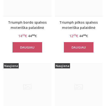
Triumph bordo spalvos
Triumph pilkos spalvos
moteriška palaidinė
moteriška palaidinė
Flex Smart TOP LSL EX
Flex Smart TOP LSL EX
22
44
22
44
14
€
44
€
12
€
44
€
DAUGIAU
DAUGIAU
Naujiena
Naujiena