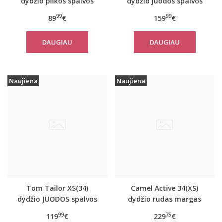
dydžio pilkos spalvos
dydžio juodos spalvos
moteriškas rudeninis
šilta moteriška striukė
99
99
89
€
159
€
paltas Tom Tailor
žiemai Tom Tailor
10367
14482
DAUGIAU
DAUGIAU
Naujiena
Naujiena
Tom Tailor XS(34)
Camel Active 34(XS)
dydžio JUODOS spalvos
dydžio rudas margas
moteriškas rudeninis
moteriškas rudeninis
99
75
119
€
229
€
paltas Tom Tailor
paltas 310050 6F32