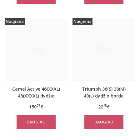
Naujiena
Naujiena
Camel Active 46(XXXL)
Triumph 36(S) 38(M)
48(XXXXL) dydžio
40(L) dydžio bordo
tamsiai mėlynos
spalvos miego/namų
76
45
150
€
22
€
spalvos moteriškas
palaidinė Climate
paltas 310760
Control LSL Top Turtle
DAUGIAU
DAUGIAU
Neck