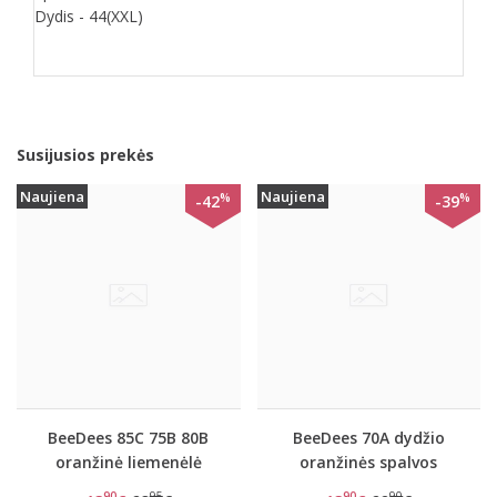
Dydis - 44(XXL)
Susijusios prekės
Naujiena
Naujiena
%
%
-42
-39
BeeDees 85C 75B 80B
BeeDees 70A dydžio
oranžinė liemenėlė
oranžinės spalvos
BeeCasual IA 3172 WHP
liemenėlė BeeCasual IA
90
95
90
90