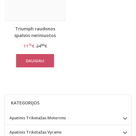
Triumph raudonos
spalvos neriniuotos
kelnaitės Beauty-full
75
90
11
€
24
€
Darling Hipster
DAUGIAU
KATEGORIJOS
Apatinis Trikotažas Moterims
Apatinis Trikotažas Vyrams