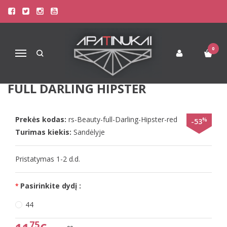
Pagrindinis
Apatinis Trikotažas Moterims
Kelnaitės Moterims
Triumph raudonos spalvos neriniuotos kelnaitės Beauty-full Darling
Hipster
0
Navigacija
TRIUMPH RAUDONOS SPALVOS
NERINIUOTOS KELNAITĖS BEAUTY-
FULL DARLING HIPSTER
Prekės kodas:
rs-Beauty-full-Darling-Hipster-red
%
-53
Turimas kiekis:
Sandėlyje
Pristatymas 1-2 d.d.
Pasirinkite dydį :
44
75