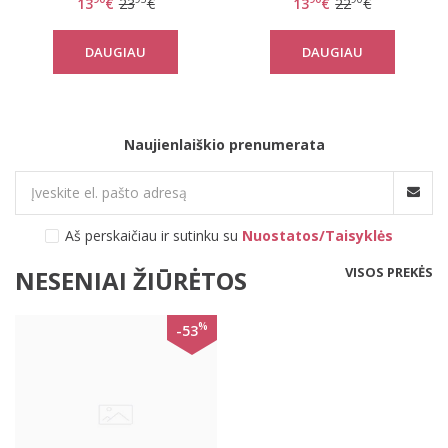
13
€
23
€
13
€
22
€
3172 P
DAUGIAU
DAUGIAU
Naujienlaiškio prenumerata
Aš perskaičiau ir sutinku su
Nuostatos/Taisyklės
VISOS PREKĖS
NESENIAI ŽIŪRĖTOS
%
-53