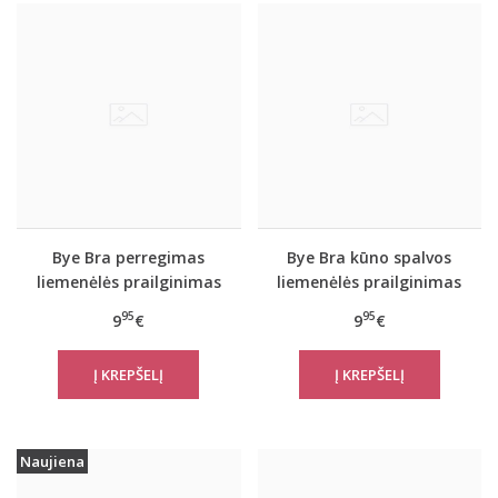
Bye Bra perregimas
Bye Bra kūno spalvos
liemenėlės prailginimas
liemenėlės prailginimas
žemoje padėtyje
95
95
9
€
9
€
Naujiena