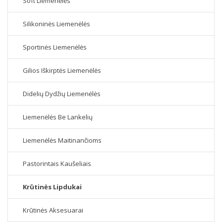
Soft Liemenėlės
Silikoninės Liemenėlės
Sportinės Liemenėlės
Gilios Iškirptės Liemenėlės
Didelių Dydžių Liemenėlės
Liemenėlės Be Lankelių
Liemenėlės Maitinančioms
Pastorintais Kaušeliais
Krūtinės Lipdukai
Krūtinės Aksesuarai