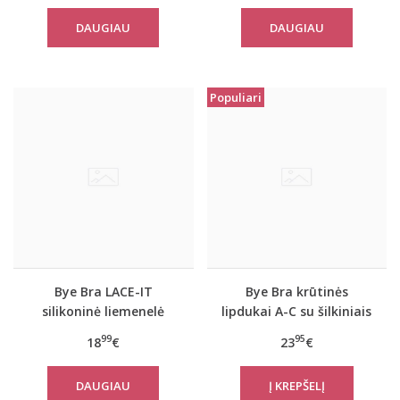
DAUGIAU
DAUGIAU
Populiari
Bye Bra LACE-IT
Bye Bra krūtinės
silikoninė liemenelė
lipdukai A-C su šilkiniais
A/B/C/D dyžiai
spenelių lipdukais
99
95
18
€
23
€
DAUGIAU