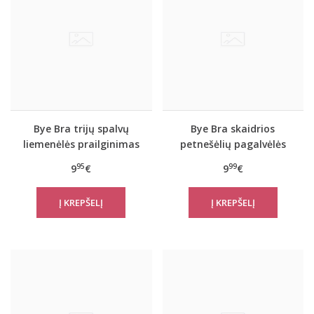
Bye Bra trijų spalvų
Bye Bra skaidrios
liemenėlės prailginimas
petnešėlių pagalvėlės
dviejų užsegimų
95
99
9
€
9
€