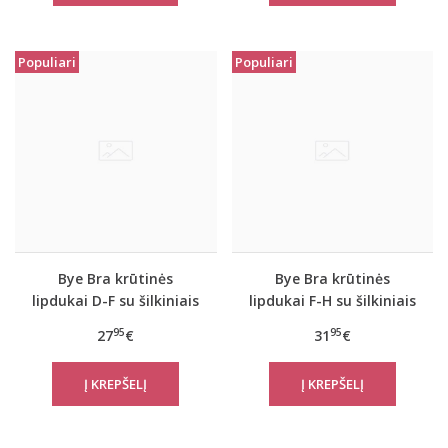
Populiari
Populiari
Bye Bra krūtinės
Bye Bra krūtinės
lipdukai D-F su šilkiniais
lipdukai F-H su šilkiniais
spenelių lipdukais
spenelių lipdukais
95
95
27
€
31
€