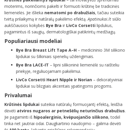
moterims, norinčioms pakelti ir formuoti krūtinę be tradicinės
liemenėlės. Jie išlieka
nematomi po drabužiais
, tačiau suteikia
tvirtą prilaikymą ir natūralų pakėlimo efektą.
Apatinukai.lt
siūlo
aukščiausios kokybės
Bye Bra
ir
LivCo Corsetti
lipdukus,
pagamintus iš saugių, dermatologiškai patikrintų medžiagų.
Populiariausi modeliai
Bye Bra Breast Lift Tape A–H
– medicininio 3M silikono
lipdukai su šilkiniais spenelių uždengimais.
Bye Bra LACE-IT
– lipni silikoninė liemenėlė su raišteliu
priekyje, reguliuojamam pakėlimui.
LivCo Corsetti Heart Nipple ir Norian
– dekoratyviniai
lipdukai su blizgiais akcentais ypatingoms progoms.
Privalumai
Krūtinės lipdukai
suteikia natūralų formuojantį efektą, leidžia
dėvėti
atviros nugaros ar petnešėlių neturinčius drabužius
.
Jie pagaminti iš
hipoalerginio, kvėpuojančio silikono
, todėl
tinka net jautriai odai. Daugkartinio naudojimo – galima dėvėti
iki
100 kartų
, laikantis priežiūros rekomendacijų.