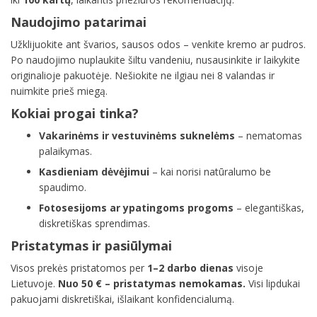
Naudojimo patarimai
Užklijuokite ant švarios, sausos odos – venkite kremo ar pudros.
Po naudojimo nuplaukite šiltu vandeniu, nusausinkite ir laikykite
originalioje pakuotėje. Nešiokite ne ilgiau nei 8 valandas ir
nuimkite prieš miegą.
Kokiai progai tinka?
Vakarinėms ir vestuvinėms suknelėms
– nematomas
palaikymas.
Kasdieniam dėvėjimui
– kai norisi natūralumo be
spaudimo.
Fotosesijoms ar ypatingoms progoms
– elegantiškas,
diskretiškas sprendimas.
Pristatymas ir pasiūlymai
Visos prekės pristatomos per
1–2 darbo dienas
visoje
Lietuvoje.
Nuo 50 € – pristatymas nemokamas.
Visi lipdukai
pakuojami diskretiškai, išlaikant konfidencialumą.