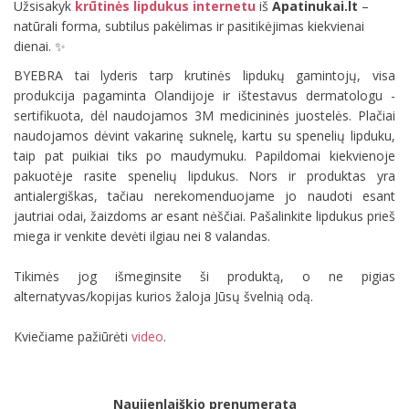
Užsisakyk
krūtinės lipdukus internetu
iš
Apatinukai.lt
–
natūrali forma, subtilus pakėlimas ir pasitikėjimas kiekvienai
dienai. ✨
BYEBRA tai lyderis tarp krutinės lipdukų gamintojų, visa
produkcija pagaminta Olandijoje ir ištestavus dermatologu -
sertifikuota, dėl naudojamos 3M medicininės juostelės. Plačiai
naudojamos dėvint vakarinę suknelę, kartu su spenelių lipduku,
taip pat puikiai tiks po maudymuku. Papildomai kiekvienoje
pakuotėje rasite spenelių lipdukus. Nors ir produktas yra
antialergiškas, tačiau nerekomenduojame jo naudoti esant
jautriai odai, žaizdoms ar esant nėščiai. Pašalinkite lipdukus prieš
miega ir venkite devėti ilgiau nei 8 valandas.
Tikimės jog išmeginsite ši produktą, o ne pigias
alternatyvas/kopijas kurios žaloja Jūsų švelnią odą.
Kviečiame pažiūrėti
video
.
Naujienlaiškio prenumerata