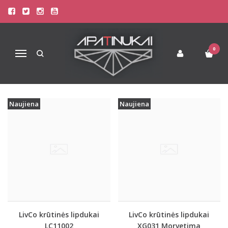
KRŪTINĖS LIPDUKAI
Pagrindinis
Liemenėlės
Krūtinės Lipdukai
0
Navigacija
Naujiena
Naujiena
LivCo krūtinės lipdukai
LivCo krūtinės lipdukai
LC11002
XG031 Morvetima