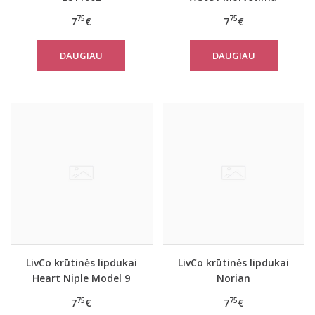
75
75
7
€
7
€
DAUGIAU
DAUGIAU
LivCo krūtinės lipdukai
LivCo krūtinės lipdukai
Heart Niple Model 9
Norian
75
75
7
€
7
€