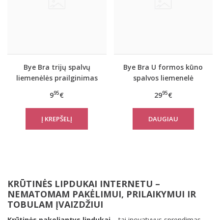
Bye Bra trijų spalvų
Bye Bra U formos kūno
liemenėlės prailginimas
spalvos liemenelė
A/B/C/D dyžiai
95
95
9
€
29
€
DAUGIAU
KRŪTINĖS LIPDUKAI INTERNETU –
NEMATOMAM PAKĖLIMUI, PRILAIKYMUI IR
TOBULAM ĮVAIZDŽIUI
Krūtinės pakeliantys lipdukai
– tai inovatyvus sprendimas