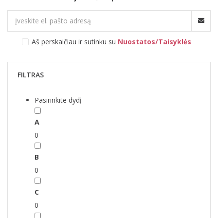
Aš perskaičiau ir sutinku su
Nuostatos/Taisyklės
FILTRAS
Pasirinkite dydį
A
0
B
0
C
0