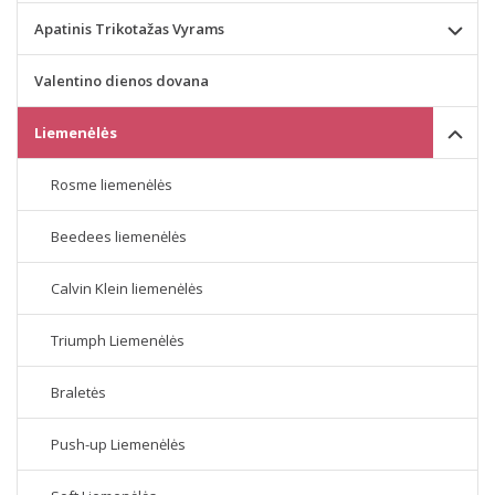
Apatinis Trikotažas Vyrams
Valentino dienos dovana
Liemenėlės
Rosme liemenėlės
Beedees liemenėlės
Calvin Klein liemenėlės
Triumph Liemenėlės
Braletės
Push-up Liemenėlės