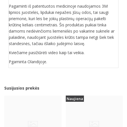
Pagaminti iš patentuotos medicinoje naudojamos 3M
lipnios juostelės, lipdukai nepažeis Jūsų odos, tai saugi
priemonė, kuri leis be jokių plastinių operacijų pakelti
krūtinę keliais centimetrais. Šis produktas puikiai tinka
damoms nedėvinčioms liemenėlės po vakarine suknele ar
palaidine, naudojant juosteles krūtis tampa netgi šiek tiek
standesnės, tačiau išlaiko judėjimo laisvę.
Kviečiame pasižiūrėti video kaip tai veikia.
Pgaminta Olandijoje.
Susijusios prekės
Naujiena