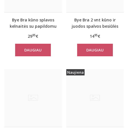
Bye Bra kūno splavos
Bye Bra 2 vnt kūno ir
kelnaitės su papildomu
juodos spalvos besiūlės
padidintu užpakaliuku
kelnaitės Braziilian tipo
95
95
29
€
14
€
DAUGIAU
DAUGIAU
Naujiena