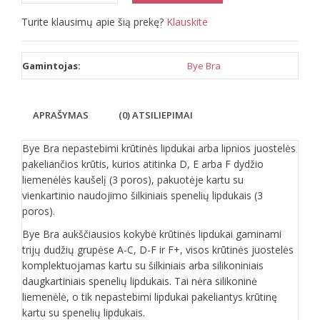
Turite klausimų apie šią prekę?
Klauskite
Gamintojas:
Bye Bra
APRAŠYMAS
(0) ATSILIEPIMAI
Bye Bra nepastebimi krūtinės lipdukai arba lipnios juostelės
pakeliančios krūtis, kurios atitinka D, E arba F dydžio
liemenėlės kaušelį (3 poros), pakuotėje kartu su
vienkartinio naudojimo šilkiniais spenelių lipdukais (3
poros).
Bye Bra aukščiausios kokybė krūtinės lipdukai gaminami
trijų dudžių grupėse A-C, D-F ir F+, visos krūtinės juostelės
komplektuojamas kartu su šilkiniais arba silikoniniais
daugkartiniais spenelių lipdukais. Tai nėra silikoninė
liemenėlė, o tik nepastebimi lipdukai pakeliantys krūtinę
kartu su spenelių lipdukais.