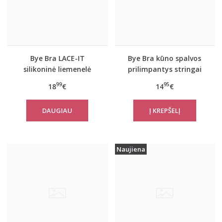
Bye Bra LACE-IT
Bye Bra kūno spalvos
silikoninė liemenelė
prilimpantys stringai
A/B/C/D dyžiai
99
95
18
€
14
€
DAUGIAU
Naujiena