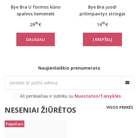
Bye Bra U formos kūno
Bye Bra juodi
spalvos liemenelė
prilimpantys stringai
A/B/C/D dyžiai
95
95
29
€
14
€
DAUGIAU
Naujienlaiškio prenumerata
Aš perskaičiau ir sutinku su
Nuostatos/Taisyklės
VISOS PREKĖS
NESENIAI ŽIŪRĖTOS
Populiari