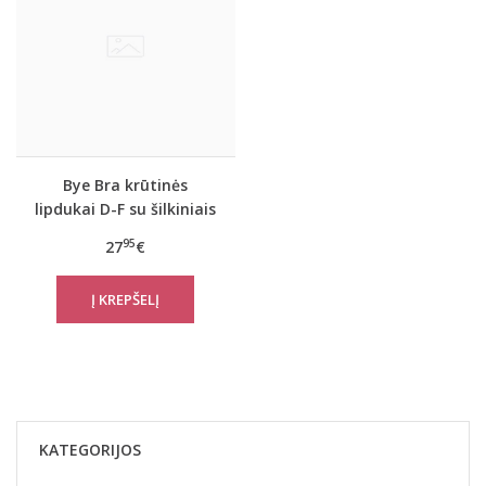
Bye Bra krūtinės
lipdukai D-F su šilkiniais
spenelių lipdukais
95
27
€
KATEGORIJOS