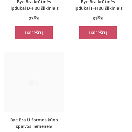
Bye Bra krūtinės
Bye Bra krūtinės
lipdukai D-F su šilkiniais
lipdukai F-H su šilkiniais
spenelių lipdukais
spenelių lipdukais
95
95
27
€
31
€
Bye Bra U formos kūno
spalvos liemenelė