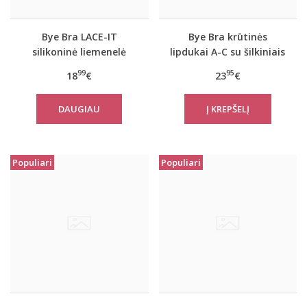
Bye Bra LACE-IT
Bye Bra krūtinės
silikoninė liemenelė
lipdukai A-C su šilkiniais
A/B/C/D dyžiai
spenelių lipdukais
99
95
18
€
23
€
DAUGIAU
Populiari
Populiari