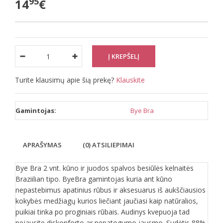
95
14
€
Turite klausimų apie šią prekę?
Klauskite
Gamintojas:
Bye Bra
APRAŠYMAS
(0) ATSILIEPIMAI
Bye Bra 2 vnt. kūno ir juodos spalvos besiūlės kelnaitės
Braziilian tipo. ByeBra gamintojas kuria ant kūno
nepastebimus apatinius rūbus ir aksesuarus iš aukščiausios
kokybės medžiagų kurios liečiant jaučiasi kaip natūralios,
puikiai tinka po proginiais rūbais. Audinys kvepuoja tad
nejausite diskonforto ar nepatogumo jausmo. Sudėtis 88%