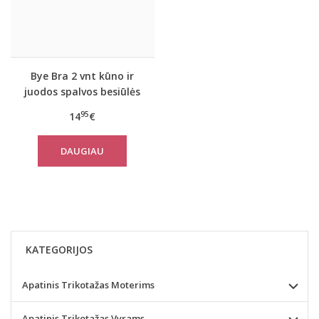
Bye Bra 2 vnt kūno ir
juodos spalvos besiūlės
kelnaitės Braziilian tipo
95
14
€
DAUGIAU
KATEGORIJOS
Apatinis Trikotažas Moterims
Apatinis Trikotažas Vyrams