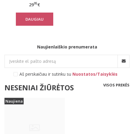
A/B/C/D dyžiai
95
29
€
DAUGIAU
Naujienlaiškio prenumerata
Aš perskaičiau ir sutinku su
Nuostatos/Taisyklės
VISOS PREKĖS
NESENIAI ŽIŪRĖTOS
Naujiena