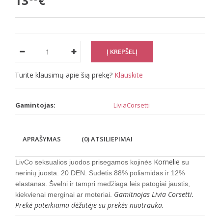
13
€
Turite klausimų apie šią prekę?
Klauskite
Gamintojas:
LiviaCorsetti
APRAŠYMAS
(0) ATSILIEPIMAI
Kornelie
LivCo seksualios juodos prisegamos kojinės
su
nerinių juosta. 20 DEN. Sudėtis 88% poliamidas ir 12%
elastanas. Švelni ir tampri medžiaga leis patogiai jaustis,
Gamitnojas Livia Corsetti.
kiekvienai merginai ar moteriai.
Prekė pateikiama dėžutėje su prekės nuotrauka.