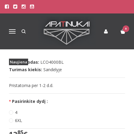
Pagrindinis
Apatinis Trikotažas Moterims
Seksualūs Moteriški Apatiniai
LivCo seksualios juodos kojinės Kornelie
0
Navigacija
LIVCO SEKSUALIOS JUODOS KOJINĖS
KORNELIE
Prekės kodas:
Naujiena
LCO4000BL
Turimas kiekis:
Sandėlyje
Pristatoma per 1-2 d.d.
Pasirinkite dydį :
4
6XL
85