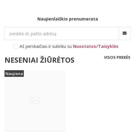
Naujienlaiškio prenumerata
Aš perskaičiau ir sutinku su
Nuostatos/Taisyklės
VISOS PREKĖS
NESENIAI ŽIŪRĖTOS
Naujiena