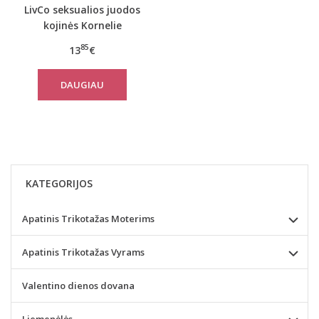
LivCo seksualios juodos
kojinės Kornelie
85
13
€
DAUGIAU
KATEGORIJOS
Apatinis Trikotažas Moterims
Apatinis Trikotažas Vyrams
Valentino dienos dovana
Liemenėlės