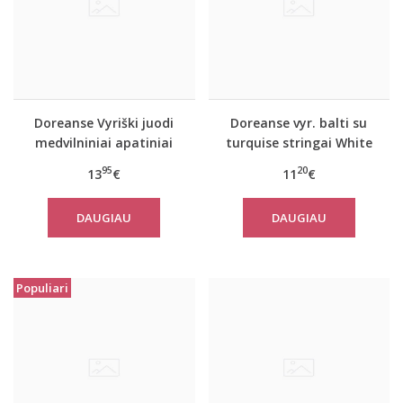
Doreanse Vyriški juodi
Doreanse vyr. balti su
medvilniniai apatiniai
turquise stringai White
marškinėliai 2505
line
95
20
13
€
11
€
DAUGIAU
DAUGIAU
Populiari