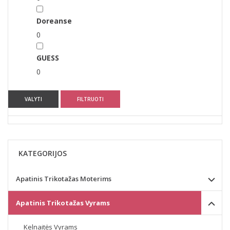
Doreanse
0
GUESS
0
VALYTI
FILTRUOTI
KATEGORIJOS
Apatinis Trikotažas Moterims
Apatinis Trikotažas Vyrams
Kelnaitės Vyrams