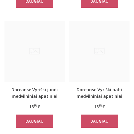
DAUGIAU
DAUGIAU
Doreanse Vyriški juodi
Doreanse Vyriški balti
medvilniniai apatiniai
medvilniniai apatiniai
marškinėliai 2810
marškinėliai 2505
95
95
13
€
13
€
DAUGIAU
DAUGIAU