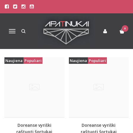
MEN UNDERWEAR
Pagrindinis
Apatinis Trikotažas Vyrams
Men Underwear
0
Navigacija
Naujiena
Populiari
Naujiena
Populiari
Doreanse vyriški
Doreanse vyriški
raštuoti šortukai
raštuoti šortukai