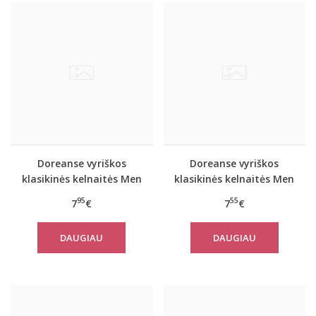
Doreanse vyriškos
Doreanse vyriškos
klasikinės kelnaitės Men
klasikinės kelnaitės Men
Style (black)
Style (skin)
95
55
7
€
7
€
DAUGIAU
DAUGIAU