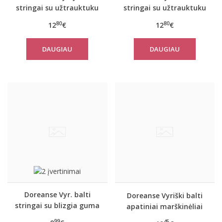
stringai su užtrauktuku
stringai su užtrauktuku
Play
Play
80
80
12
€
12
€
DAUGIAU
DAUGIAU
Doreanse Vyr. balti
Doreanse Vyriški balti
stringai su blizgia guma
apatiniai marškinėliai
1288
Tough
99
45