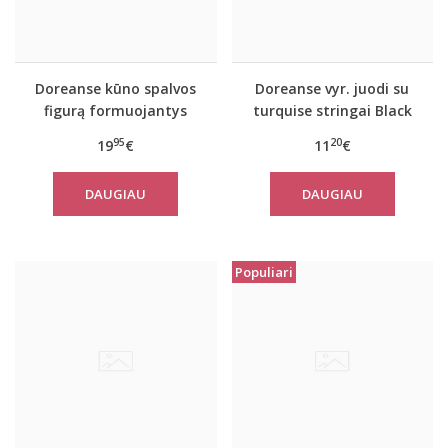
Doreanse kūno spalvos
Doreanse vyr. juodi su
figurą formuojantys
turquise stringai Black
marškinėliai vyrams
line
95
20
19
€
11
€
DAUGIAU
DAUGIAU
Populiari