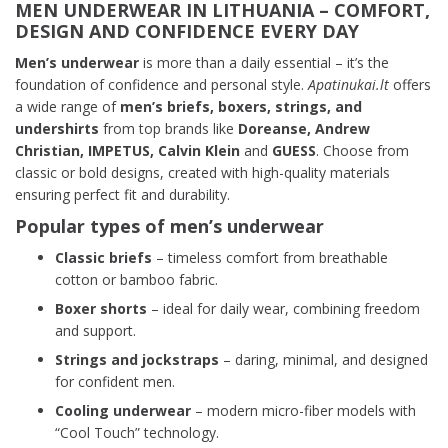
MEN UNDERWEAR IN LITHUANIA – COMFORT,
DESIGN AND CONFIDENCE EVERY DAY
Men’s underwear
is more than a daily essential – it’s the
foundation of confidence and personal style.
Apatinukai.lt
offers
a wide range of
men’s briefs, boxers, strings, and
undershirts
from top brands like
Doreanse, Andrew
Christian, IMPETUS, Calvin Klein
and
GUESS
. Choose from
classic or bold designs, created with high-quality materials
ensuring perfect fit and durability.
Popular types of men’s underwear
Classic briefs
– timeless comfort from breathable
cotton or bamboo fabric.
Boxer shorts
– ideal for daily wear, combining freedom
and support.
Strings and jockstraps
– daring, minimal, and designed
for confident men.
Cooling underwear
– modern micro-fiber models with
“Cool Touch” technology.