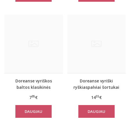
Doreanse vyriškos
Doreanse vyriški
baltos klasikinės
ryškiaspalviai šortukai
kelnaitės Men Style
Flash
95
55
7
€
14
€
DAUGIAU
DAUGIAU