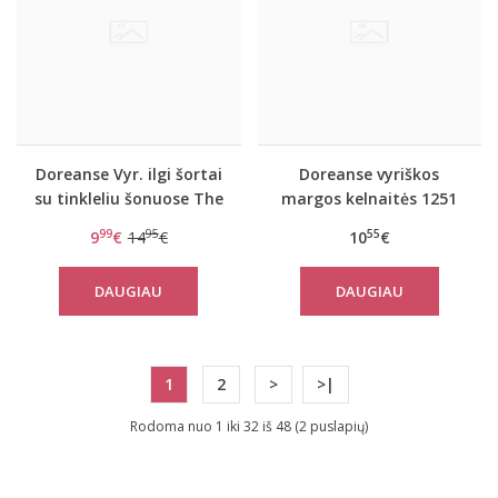
Doreanse Vyr. ilgi šortai
Doreanse vyriškos
su tinkleliu šonuose The
margos kelnaitės 1251
reason
99
95
55
9
€
14
€
10
€
DAUGIAU
DAUGIAU
1
2
>
>|
Rodoma nuo 1 iki 32 iš 48 (2 puslapių)