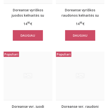
Doreanse vyriškos
Doreanse vyriškos
juodos kelnaitės su
raudonos kelnaitės su
užtrauktuku The game
užtrauktuku The game
95
95
14
€
14
€
DAUGIAU
DAUGIAU
Populiari
Populiari
Doreanse vyr. juodi
Doreanse vyr. raudoni