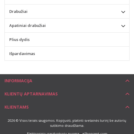
Drabužiai
Apatiniai drabužiai
Plius dydis
Išpardavimas
INFORMACIJA
KLIENTŲ APTARNAVIMAS
KLIENTAMS
2026 © Visos teisės saugomos. Kopijuoti, platinti svetainės turinį be autorių
sutikimo draudžiama.
Elektroninių parduotuvių nuoma
-
eShoprent.com