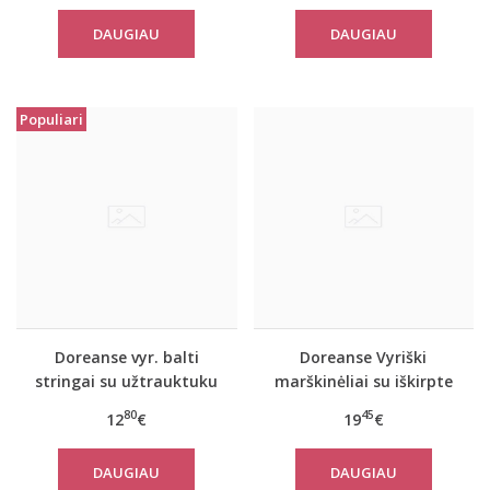
DAUGIAU
DAUGIAU
Populiari
Doreanse vyr. balti
Doreanse Vyriški
stringai su užtrauktuku
marškinėliai su iškirpte
Play
Tough
80
45
12
€
19
€
DAUGIAU
DAUGIAU