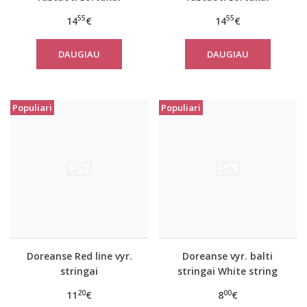
Stranger
Cyprus
55
55
14
€
14
€
DAUGIAU
DAUGIAU
Populiari
Populiari
Doreanse Red line vyr.
Doreanse vyr. balti
stringai
stringai White string
20
00
11
€
8
€