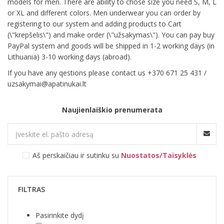
models for men. There are ability to chose size you need S, M, L
or XL and different colors. Men underwear you can order by
registering to our system and adding products to Cart
(\"krepšelis\") and make order (\"užsakymas\"). You can pay buy
PayPal system and goods will be shipped in 1-2 working days (in
Lithuania) 3-10 working days (abroad).
If you have any qestions please contact us +370 671 25 431 /
uzsakymai@apatinukai.lt
Naujienlaiškio prenumerata
Aš perskaičiau ir sutinku su
Nuostatos/Taisyklės
FILTRAS
Pasirinkite dydį