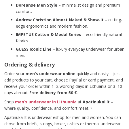
Doreanse Men Style
– minimalist design and premium
comfort.
Andrew Christian Almost Naked & Show-It
– cutting-
edge ergonomics and modern fashion.
IMPETUS Cotton & Modal Series
– eco-friendly natural
fabrics.
GUESS Iconic Line
– luxury everyday underwear for urban
men.
Ordering & delivery
Order your
men’s underwear online
quickly and easily – just
add products to your cart, choose PayPal or card payment, and
receive your order within 1–2 working days in Lithuania or 3–10
days abroad.
Free delivery from 50 €
.
Shop
men’s underwear in Lithuania
at
Apatinukai.lt
–
where quality, confidence, and comfort meet. ?
Apatinukai.lt is underwear eshop for men and women. You can
chose from briefs, strings, boxer, t-shirs or thermal underwear