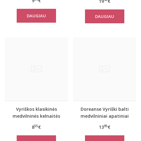
9
€
19
€
DAUGIAU
DAUGIAU
Vyriškos klasikinės
Doreanse Vyriški balti
medvilninės kelnaitės
medvilniniai apatiniai
1009B
marškinėliai 2810
55
95
8
€
13
€