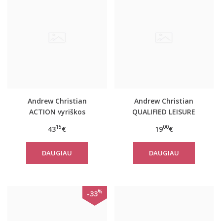
Andrew Christian
Andrew Christian
ACTION vyriškos
QUALIFIED LEISURE
apatinės kelnės
vyriški šortai
15
00
43
€
19
€
DAUGIAU
DAUGIAU
%
-33