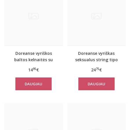
Doreanse vyriškos
Doreanse vyriškas
baltos kelnaitės su
seksualus string tipo
užtrauktuku The game
triko Gymnast
95
75
14
€
24
€
DAUGIAU
DAUGIAU