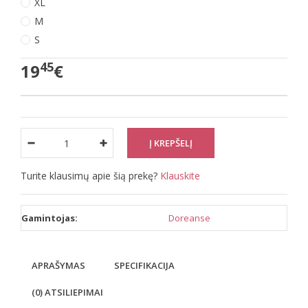
XL
M
S
45
19
€
Turite klausimų apie šią prekę?
Klauskite
Gamintojas:
Doreanse
APRAŠYMAS
SPECIFIKACIJA
(0) ATSILIEPIMAI