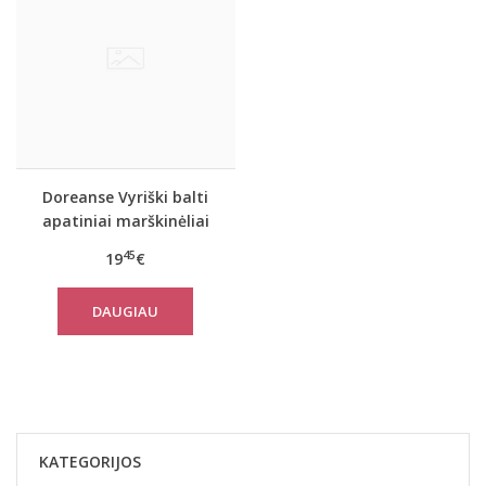
Doreanse Vyriški balti
apatiniai marškinėliai
Tough
45
19
€
DAUGIAU
KATEGORIJOS