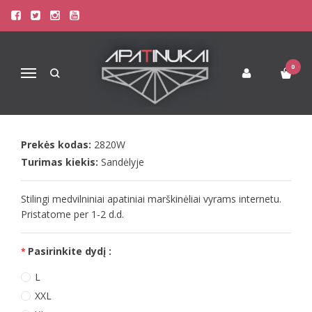
Pagrindinis
Apatinis Trikotažas Vyrams
Apatiniai Marškinėliai Vyrams
Doreanse Vyriški balti apatiniai marškinėliai Tough
0
Navigacija
DOREANSE VYRIŠKI BALTI
APATINIAI MARŠKINĖLIAI TOUGH
Prekės kodas:
2820W
Turimas kiekis:
Sandėlyje
Stilingi medvilniniai apatiniai marškinėliai vyrams internetu.
Pristatome per 1-2 d.d.
Pasirinkite dydį :
L
XXL