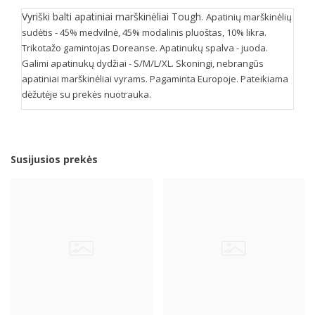
Vyriški balti apatiniai marškinėliai Tough.
Apatinių marškinėlių
sudėtis - 45% medvilnė, 45% modalinis pluoštas, 10% likra.
Trikotažo gamintojas Doreanse. Apatinukų spalva - juoda.
Galimi apatinukų dydžiai - S/M/L/XL. Skoningi, nebrangūs
apatiniai marškinėliai vyrams. Pagaminta Europoje. Pateikiama
dėžutėje su prekės nuotrauka.
Susijusios prekės