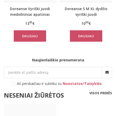
Doreanse Vyriški juodi
Doreanse S M XL dydžio
medvilniniai apatiniai
vyriški juodi
marškinėliai 2505
medvilniniai
95
00
13
€
10
€
marškinėliai ilgomis
rankovėmis 8501
DAUGIAU
DAUGIAU
Naujienlaiškio prenumerata
Aš perskaičiau ir sutinku su
Nuostatos/Taisyklės
VISOS PREKĖS
NESENIAI ŽIŪRĖTOS