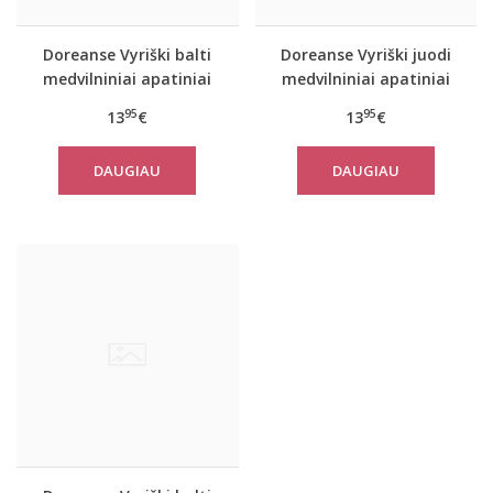
Doreanse Vyriški balti
Doreanse Vyriški juodi
medvilniniai apatiniai
medvilniniai apatiniai
marškinėliai 2810
marškinėliai 2810
95
95
13
€
13
€
DAUGIAU
DAUGIAU