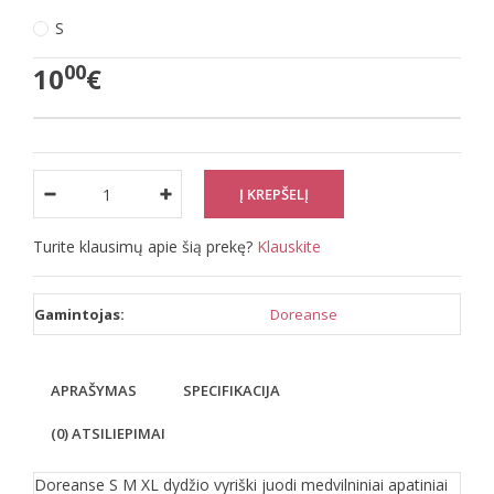
S
00
10
€
Turite klausimų apie šią prekę?
Klauskite
Gamintojas:
Doreanse
APRAŠYMAS
SPECIFIKACIJA
(0) ATSILIEPIMAI
Doreanse S M XL dydžio vyriški juodi medvilniniai apatiniai