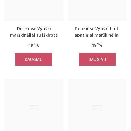
Doreanse Vyriški
Doreanse Vyriški balti
marškinėliai su iškirpte
apatiniai marškinėliai
Tough
Tough
45
45
19
€
19
€
DAUGIAU
DAUGIAU