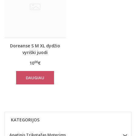
Doreanse S M XL dydžio
vyriški juodi
medvilniniai
00
10
€
marškinėliai ilgomis
rankovėmis 8501
DAUGIAU
KATEGORIJOS
Apatinis Trikotažas Moterims