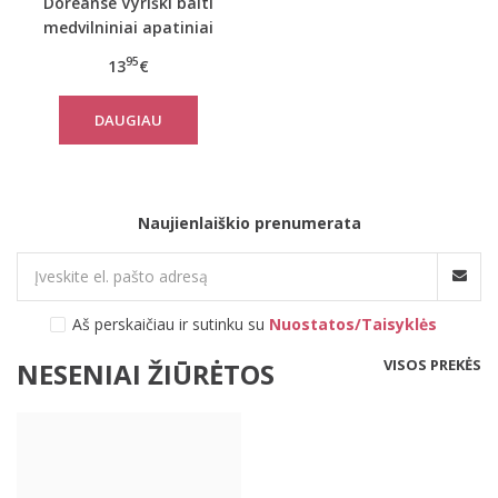
Doreanse Vyriški balti
medvilniniai apatiniai
marškinėliai 2505
95
13
€
DAUGIAU
Naujienlaiškio prenumerata
Aš perskaičiau ir sutinku su
Nuostatos/Taisyklės
VISOS PREKĖS
NESENIAI ŽIŪRĖTOS