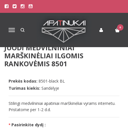
Pagrindinis
Apatinis Trikotažas Vyrams
Apatiniai Marškinėliai Vyrams
Doreanse S M XL dydžio vyriški juodi medvilniniai marškinėliai ilgomis
rankovėmis 8501
0
Navigacija
DOREANSE S M XL DYDŽIO VYRIŠKI
JUODI MEDVILNINIAI
MARŠKINĖLIAI ILGOMIS
RANKOVĖMIS 8501
Prekės kodas:
8501-black BL
Turimas kiekis:
Sandėlyje
Stilingi medvilniniai apatiniai marškinėliai vyrams internetu.
Pristatome per 1-2 d.d.
Pasirinkite dydį :