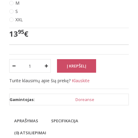
M
S
XXL
95
13
€
Turite klausimų apie šią prekę?
Klauskite
Gamintojas:
Doreanse
APRAŠYMAS
SPECIFIKACIJA
(0) ATSILIEPIMAI