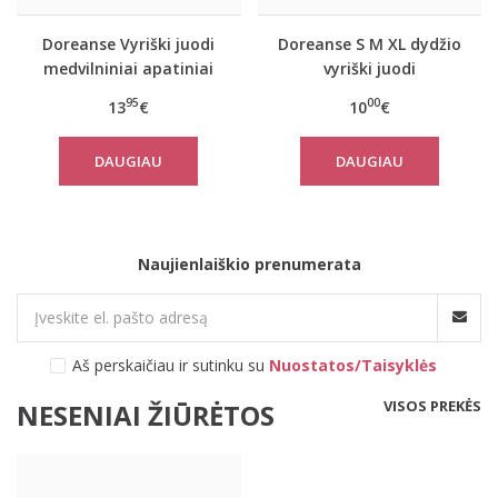
Doreanse Vyriški juodi
Doreanse S M XL dydžio
medvilniniai apatiniai
vyriški juodi
marškinėliai 2505
medvilniniai
95
00
13
€
10
€
marškinėliai ilgomis
rankovėmis 8501
DAUGIAU
DAUGIAU
Naujienlaiškio prenumerata
Aš perskaičiau ir sutinku su
Nuostatos/Taisyklės
VISOS PREKĖS
NESENIAI ŽIŪRĖTOS