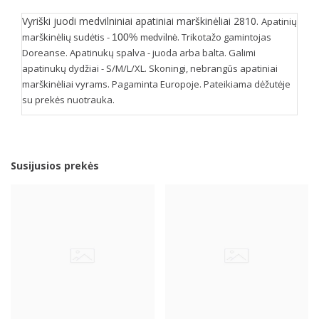
Vyriški juodi medvilniniai apatiniai marškinėliai 2810.
Apatinių
marškinėlių sudėtis -
. Trikotažo gamintojas
100%
medvilnė
Doreanse. Apatinukų spalva - juoda arba balta. Galimi
apatinukų dydžiai - S/M/L/XL. Skoningi, nebrangūs apatiniai
marškinėliai vyrams. Pagaminta Europoje. Pateikiama dėžutėje
su prekės nuotrauka.
Susijusios prekės