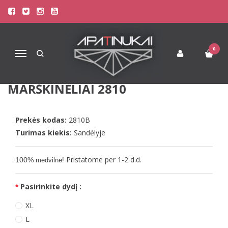
Pagrindinis
Apatinis Trikotažas Vyrams
Apatiniai Marškinėliai Vyrams
Doreanse Vyriški juodi medvilniniai apatiniai marškinėliai 2810
0
Navigacija
DOREANSE VYRIŠKI JUODI
MEDVILNINIAI APATINIAI
MARŠKINĖLIAI 2810
Prekės kodas:
2810B
Turimas kiekis:
Sandėlyje
Pristatome per 1-2 d.d.
100%
medvilnė!
Pasirinkite dydį :
XL
L