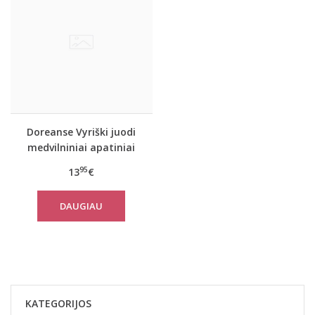
Doreanse Vyriški juodi
medvilniniai apatiniai
marškinėliai 2810
95
13
€
DAUGIAU
KATEGORIJOS