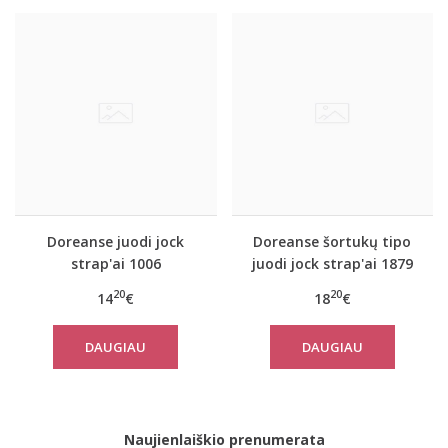
Doreanse juodi jock
Doreanse šortukų tipo
strap'ai 1006
juodi jock strap'ai 1879
20
20
14
€
18
€
DAUGIAU
DAUGIAU
Naujienlaiškio prenumerata