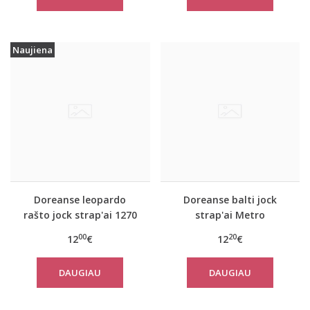
Naujiena
Doreanse leopardo
Doreanse balti jock
rašto jock strap'ai 1270
strap'ai Metro
00
20
12
€
12
€
DAUGIAU
DAUGIAU