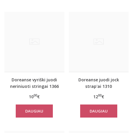
Doreanse vyriški juodi
Doreanse juodi jock
neriniuoti stringai 1366
strap'ai 1310
00
00
10
€
12
€
DAUGIAU
DAUGIAU