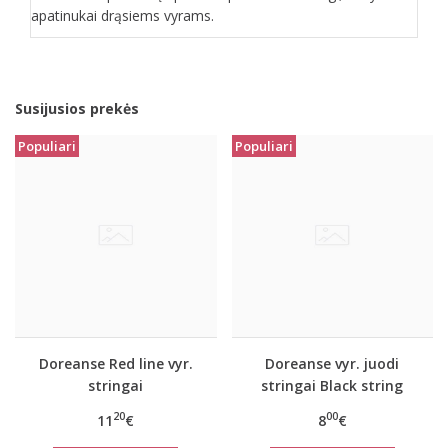
apatinukai drąsiems vyrams.
Susijusios prekės
Populiari
Populiari
Doreanse Red line vyr.
Doreanse vyr. juodi
stringai
stringai Black string
20
00
11
€
8
€