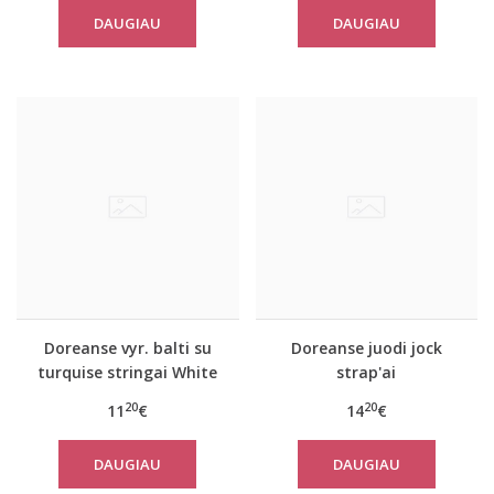
DAUGIAU
DAUGIAU
Doreanse vyr. balti su
Doreanse juodi jock
turquise stringai White
strap'ai
line
20
20
11
€
14
€
DAUGIAU
DAUGIAU