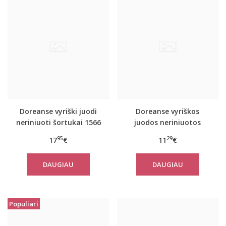
Doreanse vyriški juodi
Doreanse vyriškos
neriniuoti šortukai 1566
juodos neriniuotos
kelnaitės 1367
95
29
17
€
11
€
DAUGIAU
DAUGIAU
Populiari