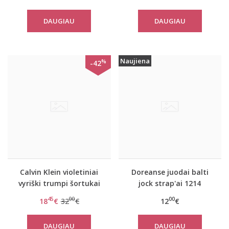
DAUGIAU
DAUGIAU
Naujiena
%
-42
Calvin Klein violetiniai
Doreanse juodai balti
vyriški trumpi šortukai
jock strap'ai 1214
su juoda guma
45
00
00
18
€
32
€
12
€
DAUGIAU
DAUGIAU