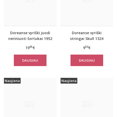
Doreanse vyriški juodi
Doreanse vyriški
neriniuoti šortukai 1952
stringai Skull 1324
95
50
19
€
9
€
DAUGIAU
DAUGIAU
Naujiena
Naujiena