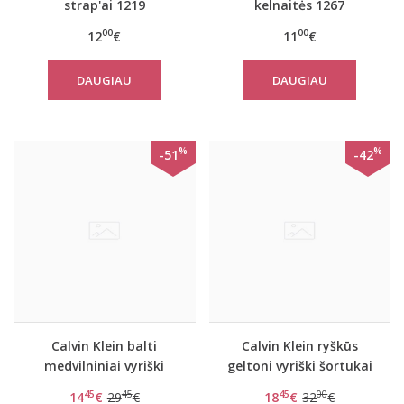
strap'ai 1219
kelnaitės 1267
00
00
12
€
11
€
DAUGIAU
DAUGIAU
%
%
-51
-42
Calvin Klein balti
Calvin Klein ryškūs
medvilniniai vyriški
geltoni vyriški šortukai
šortukai
su juoda guma
45
45
45
00
14
€
29
€
18
€
32
€