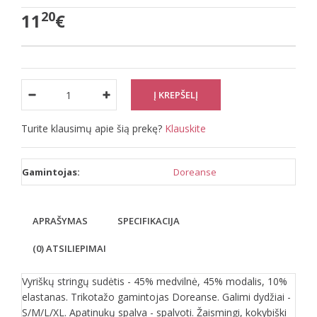
20
11
€
Turite klausimų apie šią prekę?
Klauskite
Gamintojas:
Doreanse
APRAŠYMAS
SPECIFIKACIJA
(0) ATSILIEPIMAI
Vyriškų stringų sudėtis - 45% medvilnė, 45% modalis, 10%
elastanas. Trikotažo gamintojas Doreanse. Galimi dydžiai -
S/M/L/XL. Apatinukų spalva - spalvoti. Žaismingi, kokybiški