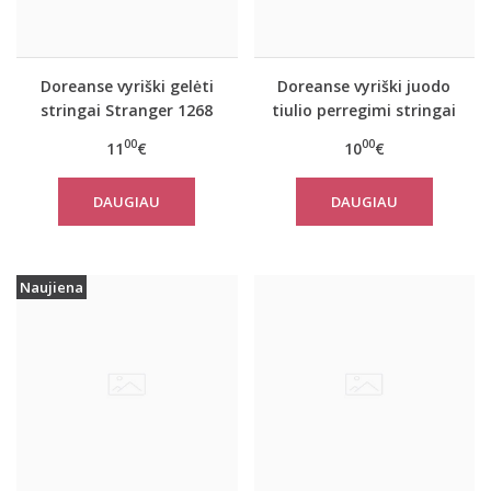
Doreanse vyriški gelėti
Doreanse vyriški juodo
stringai Stranger 1268
tiulio perregimi stringai
1320
00
00
11
€
10
€
DAUGIAU
DAUGIAU
Naujiena