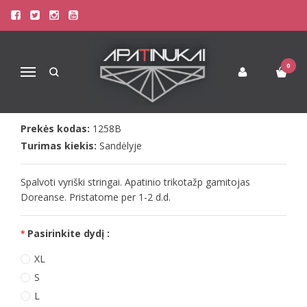
Pagrindinis
Apatinis Trikotažas Vyrams
Stringai Vyrams
Doreanse vyr. juodi su turquise stringai Black line
DOREANSE VYR. JUODI SU
0
Navigacija
TURQUISE STRINGAI BLACK LINE
Prekės kodas:
1258B
Turimas kiekis:
Sandėlyje
Spalvoti vyriški stringai. Apatinio trikotažp gamitojas
Doreanse. Pristatome per 1-2 d.d.
Pasirinkite dydį :
XL
S
L