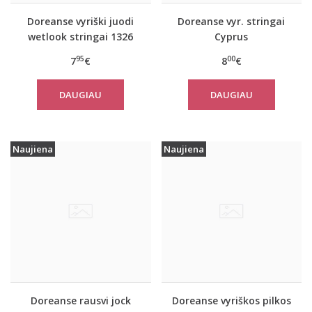
Doreanse vyriški juodi
Doreanse vyr. stringai
wetlook stringai 1326
Cyprus
95
00
7
€
8
€
DAUGIAU
DAUGIAU
Naujiena
Naujiena
Doreanse rausvi jock
Doreanse vyriškos pilkos