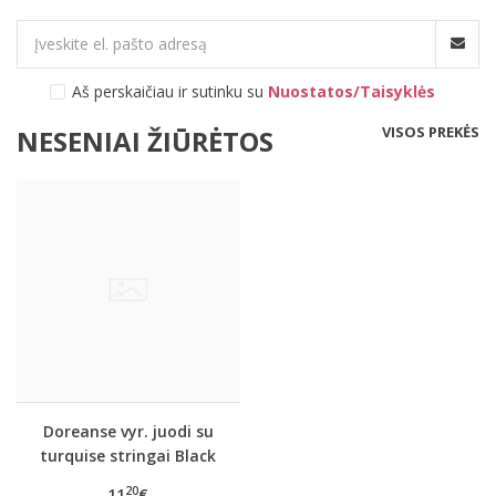
Aš perskaičiau ir sutinku su
Nuostatos/Taisyklės
VISOS PREKĖS
NESENIAI ŽIŪRĖTOS
Doreanse vyr. juodi su
turquise stringai Black
line
20
11
€