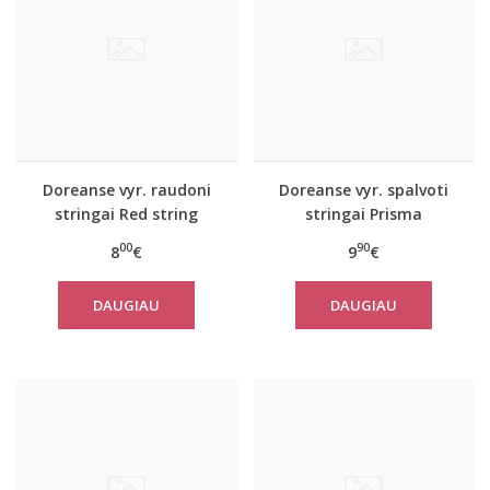
Doreanse vyr. raudoni
Doreanse vyr. spalvoti
stringai Red string
stringai Prisma
00
90
8
€
9
€
DAUGIAU
DAUGIAU