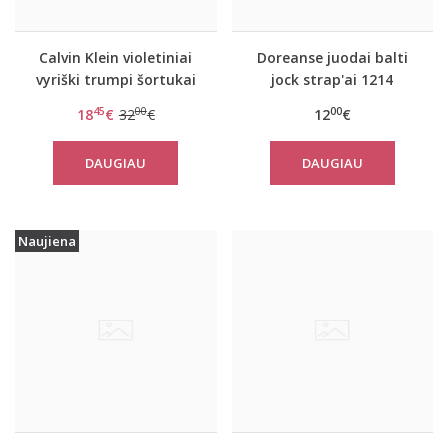
Calvin Klein violetiniai
Doreanse juodai balti
vyriški trumpi šortukai
jock strap'ai 1214
su juoda guma
45
00
00
18
€
32
€
12
€
DAUGIAU
DAUGIAU
Naujiena