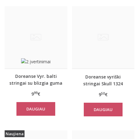
Doreanse Vyr. balti
Doreanse vyriški
stringai su blizgia guma
stringai Skull 1324
1288
99
9
€
50
9
€
DAUGIAU
DAUGIAU
Naujiena