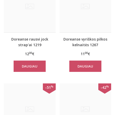
Doreanse rausvi jock
Doreanse vyriškos pilkos
strap'ai 1219
kelnaitės 1267
00
00
12
€
11
€
DAUGIAU
DAUGIAU
%
%
-51
-42