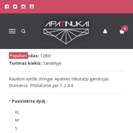
Pagrindinis
Apatinis Trikotažas Vyrams
Stringai Vyrams
Doreanse vyr. raudoni stringai Red string
DOREANSE VYR. RAUDONI
0
Navigacija
STRINGAI RED STRING
Prekės kodas:
Populiari
1280r
Turimas kiekis:
Sandėlyje
Raudoni vyriški stringai. Apatinio trikotažp gamitojas
Doreanse. Pristatome per 1-2 d.d.
Pasirinkite dydį :
XL
M
S