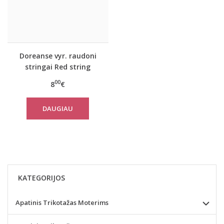
Doreanse vyr. raudoni
stringai Red string
00
8
€
DAUGIAU
KATEGORIJOS
Apatinis Trikotažas Moterims