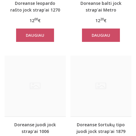
Doreanse leopardo
Doreanse balti jock
rašto jock strap'ai 1270
strap'ai Metro
00
20
12
€
12
€
DAUGIAU
DAUGIAU
Doreanse juodi jock
Doreanse šortukų tipo
strap'ai 1006
juodi jock strap'ai 1879