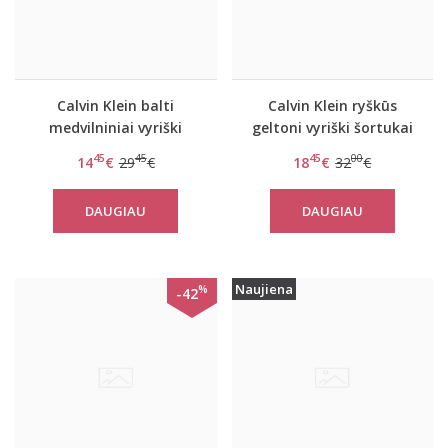
Calvin Klein balti
Calvin Klein ryškūs
medvilniniai vyriški
geltoni vyriški šortukai
šortukai
su juoda guma
45
45
45
00
14
€
29
€
18
€
32
€
DAUGIAU
DAUGIAU
Naujiena
%
-42