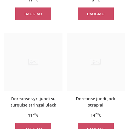
DAUGIAU
DAUGIAU
Doreanse vyr. juodi su
Doreanse juodi jock
turquise stringai Black
strap'ai
line
20
20
11
€
14
€