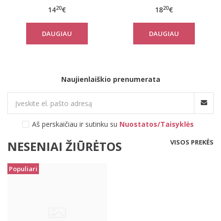
20
20
14
€
18
€
DAUGIAU
DAUGIAU
Naujienlaiškio prenumerata
Aš perskaičiau ir sutinku su
Nuostatos/Taisyklės
VISOS PREKĖS
NESENIAI ŽIŪRĖTOS
Populiari