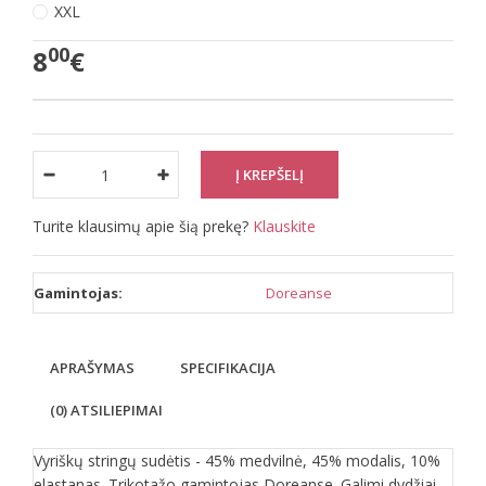
XXL
00
8
€
Turite klausimų apie šią prekę?
Klauskite
Gamintojas:
Doreanse
APRAŠYMAS
SPECIFIKACIJA
(0) ATSILIEPIMAI
Vyriškų stringų sudėtis - 45% medvilnė, 45% modalis, 10%
elastanas. Trikotažo gamintojas Doreanse. Galimi dydžiai -