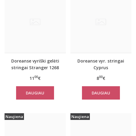
Doreanse vyriški gelėti
Doreanse vyr. stringai
stringai Stranger 1268
Cyprus
00
00
11
€
8
€
DAUGIAU
DAUGIAU
Naujiena
Naujiena