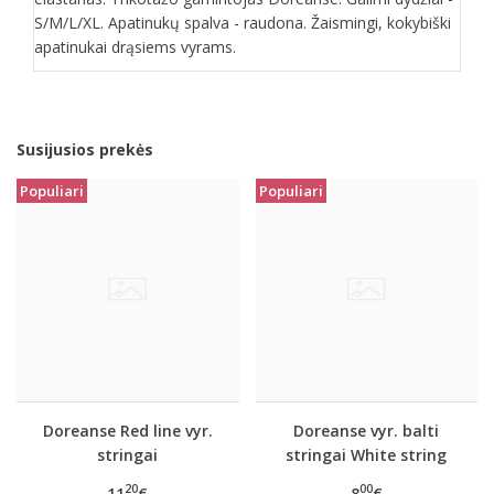
S/M/L/XL. Apatinukų spalva - raudona. Žaismingi, kokybiški
apatinukai drąsiems vyrams.
Susijusios prekės
Populiari
Populiari
Doreanse Red line vyr.
Doreanse vyr. balti
stringai
stringai White string
20
00
11
€
8
€