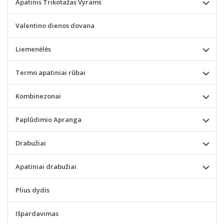
Apatinis Trikotažas Vyrams
Valentino dienos dovana
Liemenėlės
Termo apatiniai rūbai
Kombinezonai
Paplūdimio Apranga
Drabužiai
Apatiniai drabužiai
Plius dydis
Išpardavimas