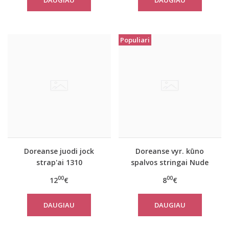
DAUGIAU
DAUGIAU
Populiari
Doreanse juodi jock
Doreanse vyr. kūno
strap'ai 1310
spalvos stringai Nude
00
00
12
€
8
€
DAUGIAU
DAUGIAU