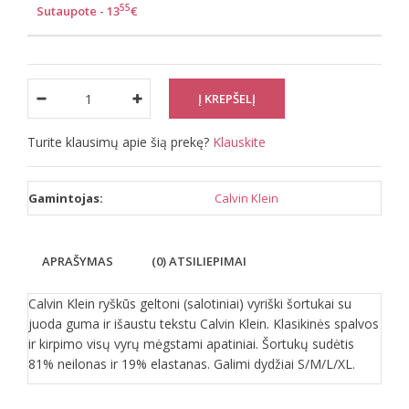
55
Sutaupote - 13
€
Turite klausimų apie šią prekę?
Klauskite
Gamintojas:
Calvin Klein
APRAŠYMAS
(0) ATSILIEPIMAI
Calvin Klein ryškūs geltoni (salotiniai) vyriški šortukai su
juoda guma ir išaustu tekstu Calvin Klein. Klasikinės spalvos
ir kirpimo visų vyrų mėgstami apatiniai. Šortukų sudėtis
81% neilonas ir 19% elastanas. Galimi dydžiai S/M/L/XL.