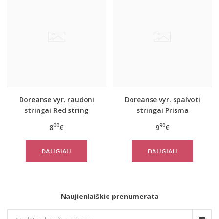
Doreanse vyr. raudoni
Doreanse vyr. spalvoti
stringai Red string
stringai Prisma
00
90
8
€
9
€
DAUGIAU
DAUGIAU
Naujienlaiškio prenumerata