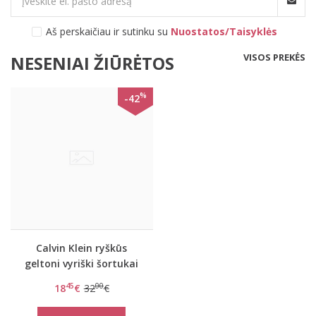
Aš perskaičiau ir sutinku su
Nuostatos/Taisyklės
VISOS PREKĖS
NESENIAI ŽIŪRĖTOS
%
-42
Calvin Klein ryškūs
geltoni vyriški šortukai
su juoda guma
45
00
18
€
32
€