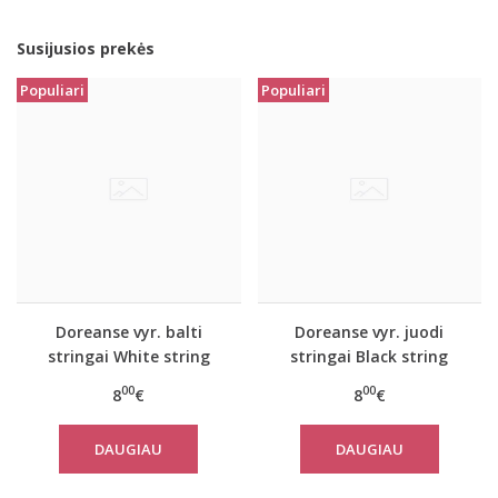
Susijusios prekės
Populiari
Populiari
Doreanse vyr. balti
Doreanse vyr. juodi
stringai White string
stringai Black string
00
00
8
€
8
€
DAUGIAU
DAUGIAU