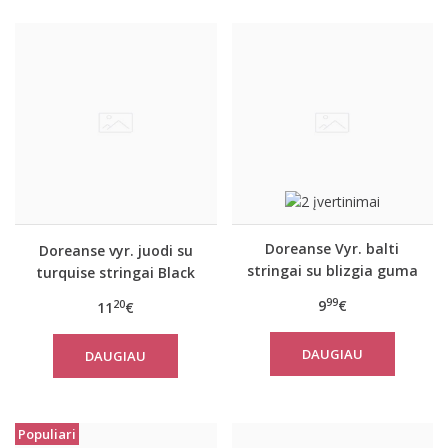
Doreanse Vyr. balti
Doreanse vyr. juodi su
stringai su blizgia guma
turquise stringai Black
1288
line
99
9
€
20
11
€
DAUGIAU
DAUGIAU
Populiari