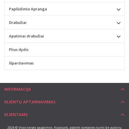
Paplūdimio Apranga
Drabužiai
Apatiniai drabužiai
Plius dydis
Išpardavimas
INFORMACIJA
KLIENTŲ APTARNAVIMAS
KLIENTAMS
2026 © Visos teisės saugomos. Kopijuoti, platinti svetainės turinį be autorių