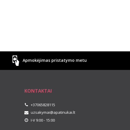
Apmokėjimas pristatymo metu
KONTAKTAI
+37065828115
uzsakymai@apatinukai.lt
I-V 9:00 - 15:00