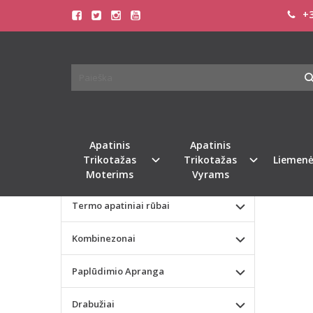
+3
Pagrindinis
KATEGORIJOS
CALVI
Apatinis Trikotažas Moterims
Apatinis Trikotažas Vyrams
Valentino dienos dovana
Apatinis
Apatinis
Trikotažas
Trikotažas
Liemenė
Liemenėlės
Moterims
Vyrams
Termo apatiniai rūbai
Kombinezonai
Paplūdimio Apranga
Drabužiai