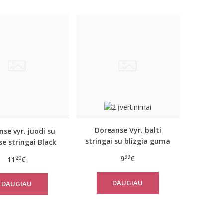
Doreanse Vyr. balti
se vyr. juodi su
stringai su blizgia guma
se stringai Black
1288
line
99
9
€
20
11
€
DAUGIAU
DAUGIAU