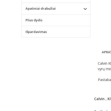
Apatiniai drabužiai
Plius dydis
Išpardavimas
APRA
Calvin K
vyrų mėg
Pastaba 
Calvin
,
Kl