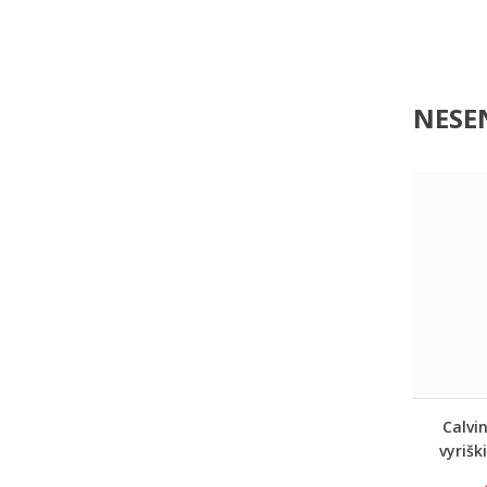
NESEN
Calvin
vyrišk
su