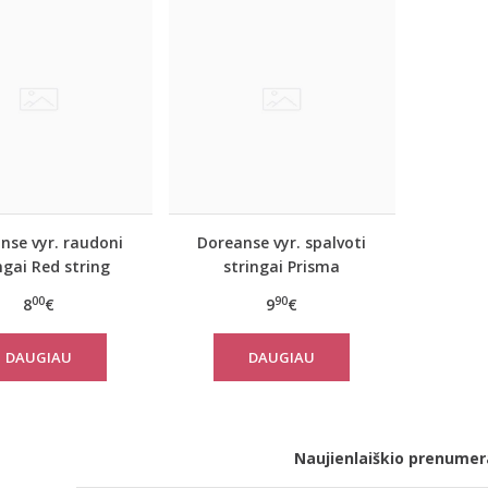
nse vyr. raudoni
Doreanse vyr. spalvoti
ngai Red string
stringai Prisma
00
90
8
€
9
€
DAUGIAU
DAUGIAU
Naujienlaiškio prenumer