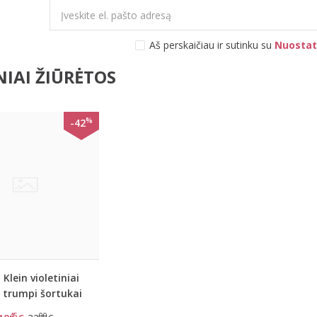
Aš perskaičiau ir sutinku su
Nuostat
IAI ŽIŪRĖTOS
%
-42
 Klein violetiniai
i trumpi šortukai
 juoda guma
45
00