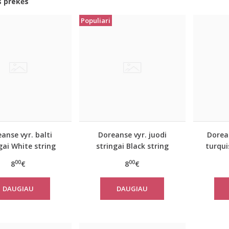
s prekės
Populiari
anse vyr. balti
Doreanse vyr. juodi
Dorean
gai White string
stringai Black string
turqui
00
00
8
€
8
€
DAUGIAU
DAUGIAU