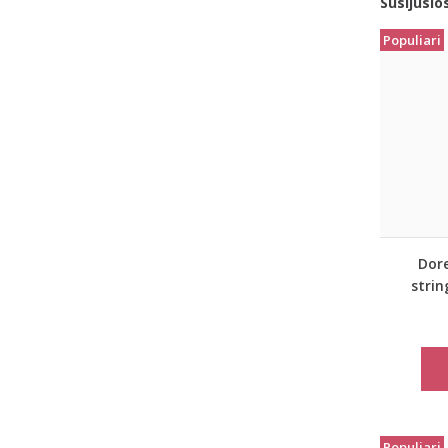
Susijusio
Populiari
Dore
strin
Populiari