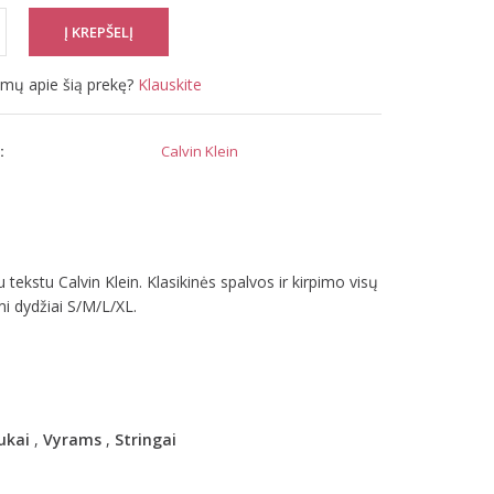
simų apie šią prekę?
Klauskite
:
Calvin Klein
u tekstu Calvin Klein. Klasikinės spalvos ir kirpimo visų
i dydžiai S/M/L/XL.
ukai
,
Vyrams
,
Stringai