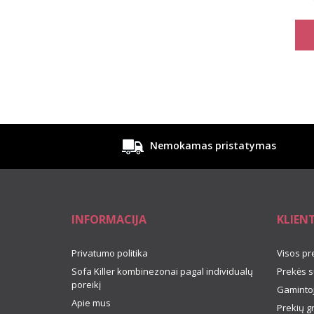
Nemokamas pristatymas
INFORMACIJA
KLIEN
Privatumo politika
Visos pr
Sofa Killer kombinezonai pagal individualų
Prekės s
poreikį
Gamintoj
Apie mus
Prekių g