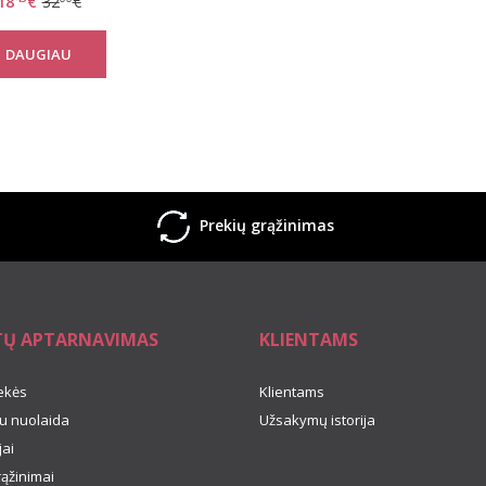
18
€
32
€
DAUGIAU
Prekių grąžinimas
TŲ APTARNAVIMAS
KLIENTAMS
ekės
Klientams
u nuolaida
Užsakymų istorija
ai
rąžinimai