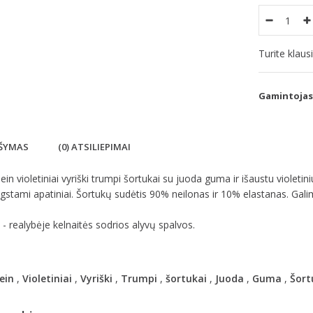
Turite klau
Gamintojas
ŠYMAS
(0) ATSILIEPIMAI
lein violetiniai vyriški trumpi šortukai su juoda guma ir išaustu violetini
stami apatiniai. Šortukų sudėtis 90% neilonas ir 10% elastanas. Galim
- realybėje kelnaitės sodrios alyvų spalvos.
ein
,
Violetiniai
,
Vyriški
,
Trumpi
,
šortukai
,
Juoda
,
Guma
,
Šort