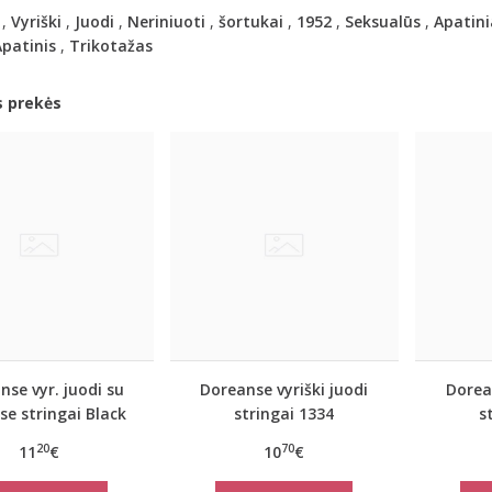
,
Vyriški
,
Juodi
,
Neriniuoti
,
šortukai
,
1952
,
Seksualūs
,
Apatini
patinis
,
Trikotažas
s prekės
nse vyr. juodi su
Doreanse vyriški juodi
Dorean
se stringai Black
stringai 1334
s
line
20
70
11
€
10
€