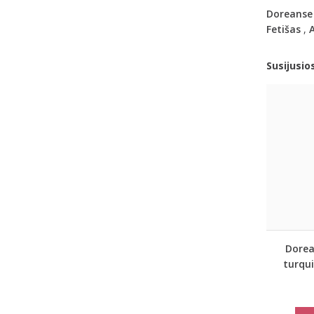
Doreanse
Fetišas
,
A
Susijusio
Dorea
turqui