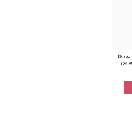
Doreans
spalv