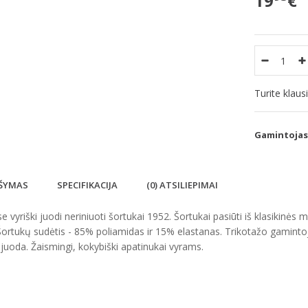
19
€
Turite klau
Gamintojas
ŠYMAS
SPECIFIKACIJA
(0) ATSILIEPIMAI
 vyriški juodi neriniuoti šortukai 1952. Šortukai pasiūti iš klasikinės 
Šortukų sudėtis - 85% poliamidas ir 15% elastanas. Trikotažo gaminto
 juoda. Žaismingi, kokybiški apatinukai vyrams.