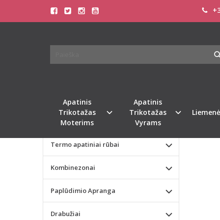
+3
Pagrindinis
KATEGORIJOS
DOREA
Apatinis Trikotažas Moterims
Apatinis Trikotažas Vyrams
Valentino dienos dovana
Apatinis
Apatinis
Trikotažas
Trikotažas
Liemenė
Liemenėlės
Moterims
Vyrams
Termo apatiniai rūbai
Kombinezonai
Paplūdimio Apranga
Drabužiai