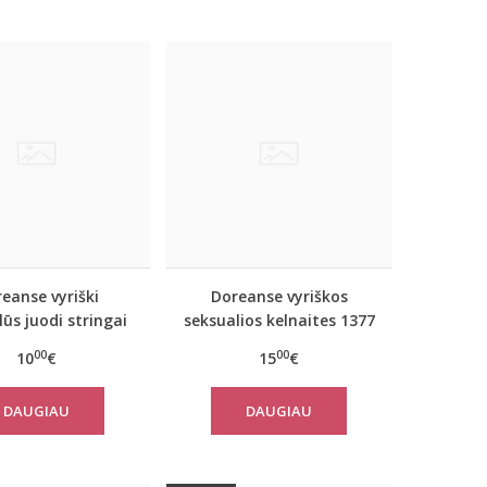
eanse vyriški
Doreanse vyriškos
ūs juodi stringai
seksualios kelnaites 1377
1390
00
00
10
€
15
€
DAUGIAU
DAUGIAU