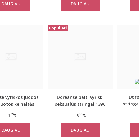
DAUGIAU
DAUGIAU
Populiari
Dore
e vyriškos juodos
Doreanse balti vyriški
stringa
iuotos kelnaitės
seksualūs stringai 1390
1367
29
00
11
€
10
€
DAUGIAU
DAUGIAU