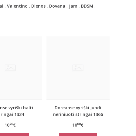
ai
,
Valentino
,
Dienos
,
Dovana
,
Jam
,
BDSM
,
se vyriški balti
Doreanse vyriški juodi
tringai 1334
neriniuoti stringai 1366
70
00
10
€
10
€