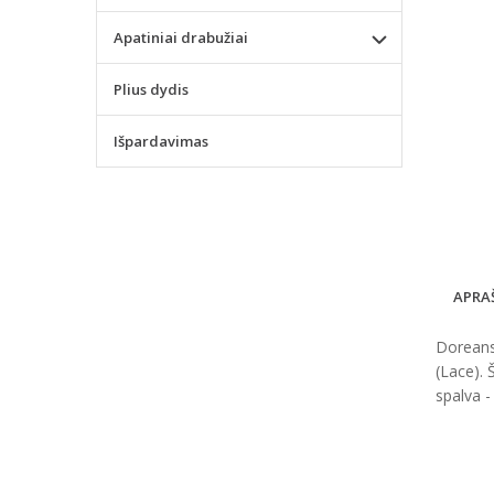
Apatiniai drabužiai
Plius dydis
Išpardavimas
APRA
Doreanse
(Lace). 
spalva -