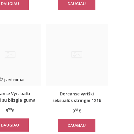
DAUGIAU
DAUGIAU
anse Vyr. balti
Doreanse vyriški
i su blizgia guma
seksualūs stringai 1216
1288
99
9
€
35
9
€
DAUGIAU
DAUGIAU