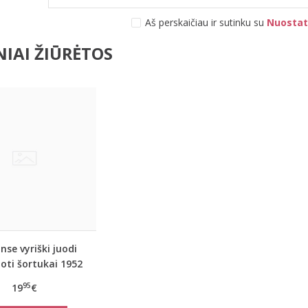
Aš perskaičiau ir sutinku su
Nuostat
IAI ŽIŪRĖTOS
nse vyriški juodi
uoti šortukai 1952
95
19
€