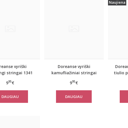
Naujiena
eanse vyriški
Doreanse vyriški
Dorean
ngi stringai 1341
kamufliažiniai stringai
tiulio 
1312
95
95
9
€
9
€
DAUGIAU
DAUGIAU