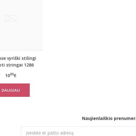
e vyriški stilingi
oti stringai 1286
00
10
€
DAUGIAU
Naujienlaiškio prenumer