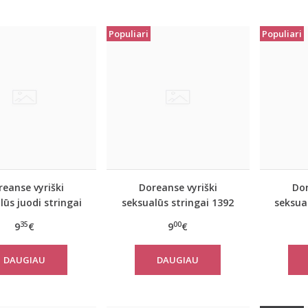
Populiari
Populiari
eanse vyriški
Doreanse vyriški
Dor
lūs juodi stringai
seksualūs stringai 1392
seksual
1216
35
00
9
€
9
€
DAUGIAU
DAUGIAU