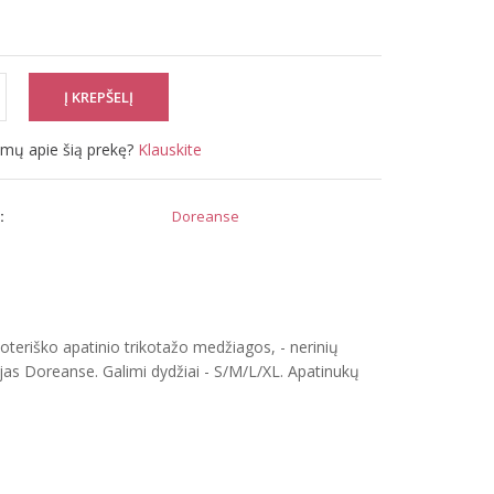
simų apie šią prekę?
Klauskite
:
Doreanse
moteriško apatinio trikotažo medžiagos, - nerinių
jas Doreanse. Galimi dydžiai - S/M/L/XL. Apatinukų