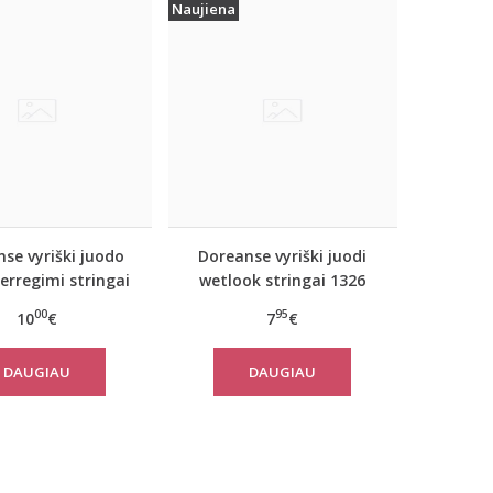
Naujiena
se vyriški juodo
Doreanse vyriški juodi
perregimi stringai
wetlook stringai 1326
1320
00
95
10
€
7
€
DAUGIAU
DAUGIAU