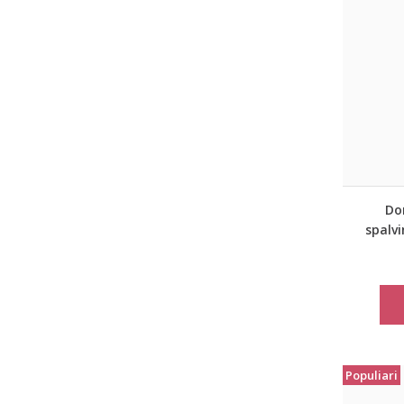
Dor
spalvi
Populiari