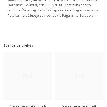
Doreanse. Galimi dydžiai - S/M/L/XL. Apatinukų spalva -
raudona. Žaismingi, kokybiški apatinukai stilingiems vyrams.
Pateikaima dėžutėje su nuotrauka. Pagaminta Europoje.
Susijusios prekės
Doreanse vyriški juodi
Doreanse vyriški balti