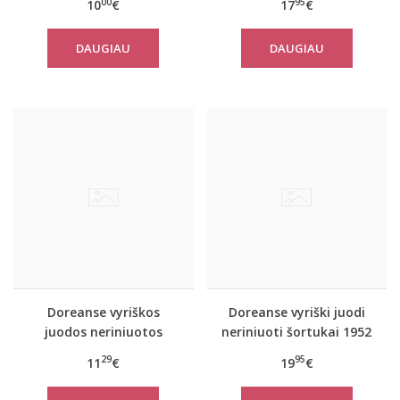
00
95
10
€
17
€
DAUGIAU
DAUGIAU
Doreanse vyriškos
Doreanse vyriški juodi
juodos neriniuotos
neriniuoti šortukai 1952
kelnaitės 1367
29
95
11
€
19
€