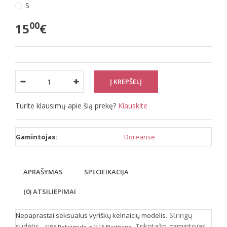
S
00
15
€
Turite klausimų apie šią prekę?
Klauskite
Gamintojas:
Doreanse
APRAŠYMAS
SPECIFIKACIJA
(0) ATSILIEPIMAI
. Stringų
Nepaprastai seksualus vyriškų kelnaicių modelis
sudėtis -
. Trikotažo gamintojas
%85 Polyamido ir %15 Elasthano