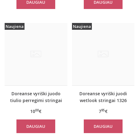
DAUGIAU
DAUGIAU
Naujiena
Naujiena
Doreanse vyriški juodo
Doreanse vyriški juodi
tiulio perregimi stringai
wetlook stringai 1326
1320
00
95
10
€
7
€
DAUGIAU
DAUGIAU