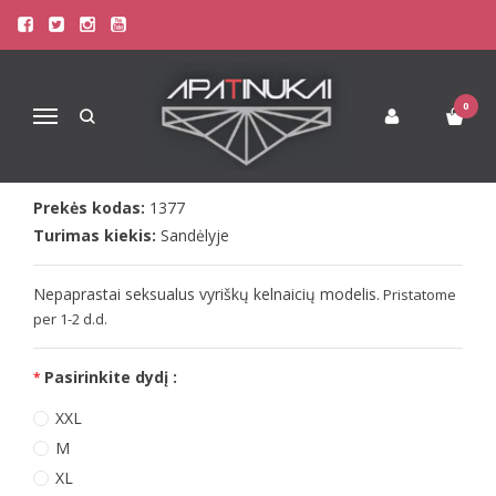
Pagrindinis
Apatinis Trikotažas Vyrams
Stringai Vyrams
Doreanse vyriškos seksualios kelnaites 1377
DOREANSE VYRIŠKOS SEKSUALIOS
0
Navigacija
KELNAITES 1377
Prekės kodas:
1377
Turimas kiekis:
Sandėlyje
Nepaprastai seksualus vyriškų kelnaicių modelis.
Pristatome
per 1-2 d.d.
Pasirinkite dydį :
XXL
M
XL