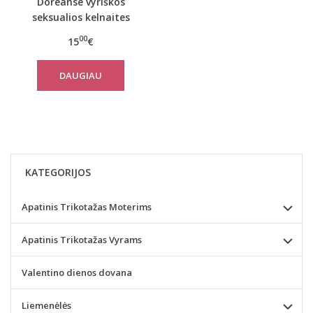
Doreanse vyriškos
seksualios kelnaites
1377
00
15
€
DAUGIAU
KATEGORIJOS
Apatinis Trikotažas Moterims
Apatinis Trikotažas Vyrams
Valentino dienos dovana
Liemenėlės