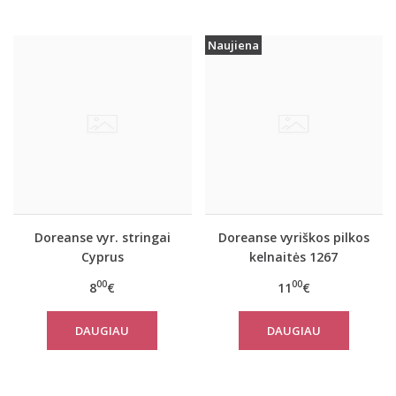
Naujiena
Doreanse vyr. stringai
Doreanse vyriškos pilkos
Cyprus
kelnaitės 1267
00
00
8
€
11
€
DAUGIAU
DAUGIAU