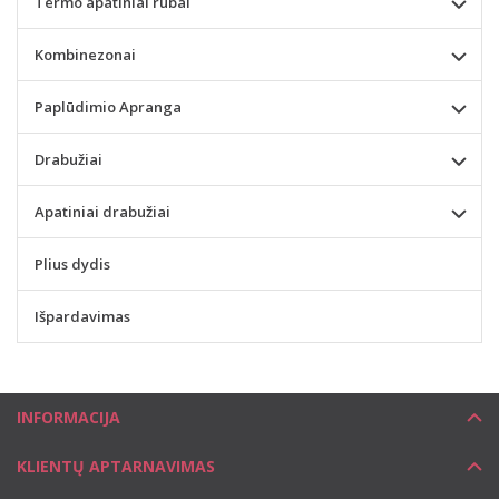
Termo apatiniai rūbai
Kombinezonai
Paplūdimio Apranga
Drabužiai
Apatiniai drabužiai
Plius dydis
Išpardavimas
INFORMACIJA
KLIENTŲ APTARNAVIMAS