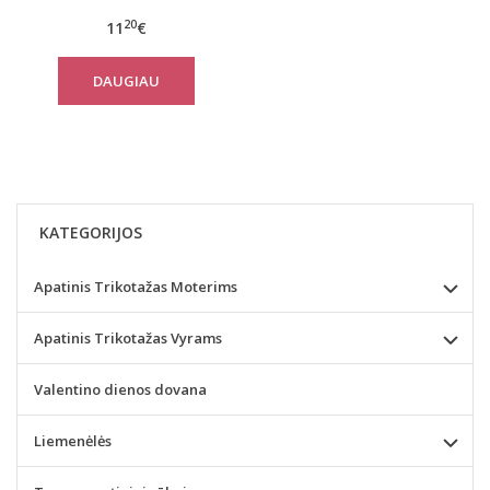
line
20
11
€
DAUGIAU
KATEGORIJOS
Apatinis Trikotažas Moterims
Apatinis Trikotažas Vyrams
Valentino dienos dovana
Liemenėlės