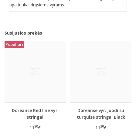
apatinukai drąsiems vyrams.
Susijusios prekės
Populiari
Doreanse Red line vyr.
Doreanse vyr. juodi su
stringai
turquise stringai Black
line
20
20
11
€
11
€