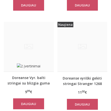
DAUGIAU
DAUGIAU
Naujiena
Doreanse Vyr. balti
Doreanse vyriški gelėti
stringai su blizgia guma
stringai Stranger 1268
1288
99
9
€
00
11
€
DAUGIAU
DAUGIAU