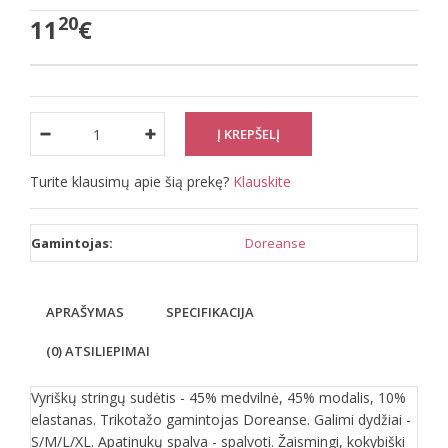
20
11
€
Turite klausimų apie šią prekę?
Klauskite
Gamintojas:
Doreanse
APRAŠYMAS
SPECIFIKACIJA
(0) ATSILIEPIMAI
Vyriškų stringų sudėtis - 45% medvilnė, 45% modalis, 10%
elastanas. Trikotažo gamintojas Doreanse. Galimi dydžiai -
S/M/L/XL. Apatinukų spalva - spalvoti. Žaismingi, kokybiški