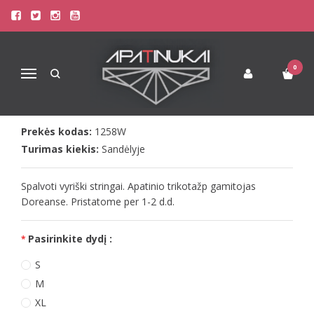
Pagrindinis
Apatinis Trikotažas Vyrams
Stringai Vyrams
Doreanse vyr. balti su turquise stringai White line
DOREANSE VYR. BALTI SU
0
Navigacija
TURQUISE STRINGAI WHITE LINE
Prekės kodas:
1258W
Turimas kiekis:
Sandėlyje
Spalvoti vyriški stringai. Apatinio trikotažp gamitojas
Doreanse. Pristatome per 1-2 d.d.
Pasirinkite dydį :
S
M
XL