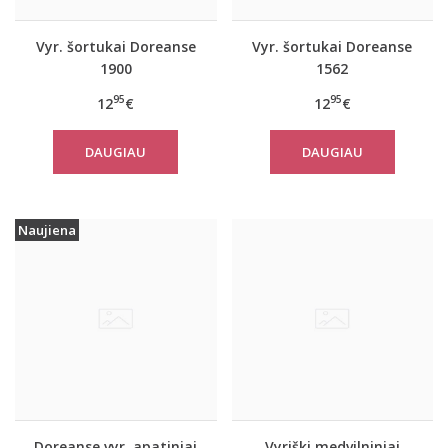
Vyr. šortukai Doreanse
Vyr. šortukai Doreanse
1900
1562
95
95
12
€
12
€
DAUGIAU
DAUGIAU
Naujiena
Doreanse vyr. apatiniai
Vyriški medvilniniai