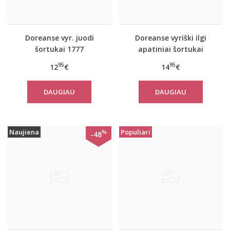
Doreanse vyr. juodi
Doreanse vyriški ilgi
šortukai 1777
apatiniai šortukai
Galardo
95
95
12
€
14
€
DAUGIAU
DAUGIAU
Naujiena
Populiari
%
-48