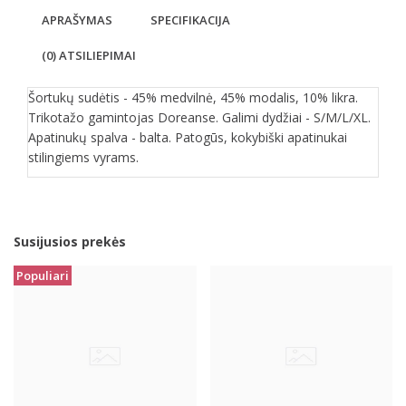
APRAŠYMAS
SPECIFIKACIJA
(0) ATSILIEPIMAI
Šortukų sudėtis - 45% medvilnė, 45% modalis, 10% likra.
Trikotažo gamintojas Doreanse. Galimi dydžiai - S/M/L/XL.
Apatinukų spalva - balta. Patogūs, kokybiški apatinukai
stilingiems vyrams.
Susijusios prekės
Populiari