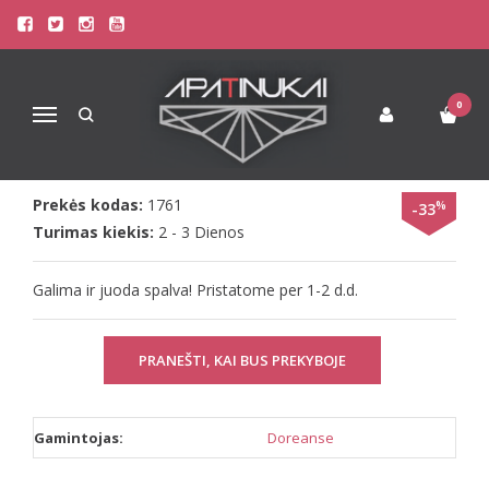
Pagrindinis
Apatinis Trikotažas Vyrams
Šortukai Vyrams
Doreanse Vyr. ilgi šortai su tinkleliu šonuose The reason
DOREANSE VYR. ILGI ŠORTAI SU
0
Navigacija
TINKLELIU ŠONUOSE THE REASON
Prekės kodas:
1761
%
-33
Turimas kiekis:
2 - 3 Dienos
Galima ir juoda spalva! Pristatome per 1-2 d.d.
PRANEŠTI, KAI BUS PREKYBOJE
Gamintojas:
Doreanse