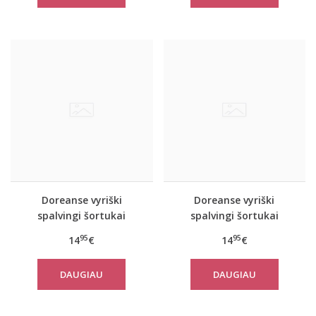
Doreanse vyriški
Doreanse vyriški
spalvingi šortukai
spalvingi šortukai
Hawai
Prisma
95
95
14
€
14
€
DAUGIAU
DAUGIAU