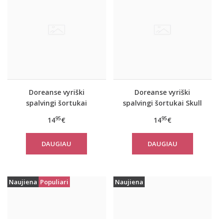
Doreanse vyriški
Doreanse vyriški
spalvingi šortukai
spalvingi šortukai Skull
Ocean
95
95
14
€
14
€
DAUGIAU
DAUGIAU
Naujiena
Populiari
Naujiena