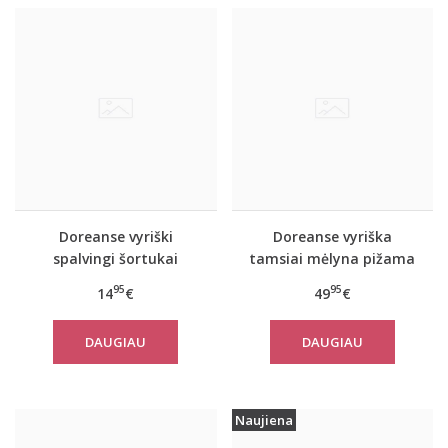
Doreanse vyriški
Doreanse vyriška
spalvingi šortukai
tamsiai mėlyna pižama
Freedom
ir chalatas Navy
95
95
14
€
49
€
DAUGIAU
DAUGIAU
Naujiena