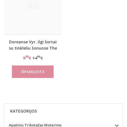
Doreanse Vyr. ilgi šortai
su tinkleliu šonuose The
reason
99
95
9
€
14
€
KATEGORIJOS
Apatinis Trikotažas Moterims