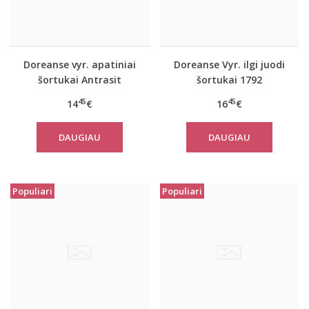
Doreanse vyr. apatiniai
Doreanse Vyr. ilgi juodi
šortukai Antrasit
šortukai 1792
45
45
14
€
16
€
DAUGIAU
DAUGIAU
Populiari
Populiari