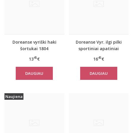
Doreanse vyriški haki
Doreanse Vyr. ilgi pilki
šortukai 1804
sportiniai apatiniai
šortai Bike
45
45
13
€
16
€
DAUGIAU
DAUGIAU
Naujiena