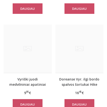
DAUGIAU
DAUGIAU
Vyriški juodi
Doreanse Vyr. ilgi bordo
medvilniniai apatiniai
spalvos šortukai Hike
šortukai 1509
95
45
9
€
16
€
DAUGIAU
DAUGIAU