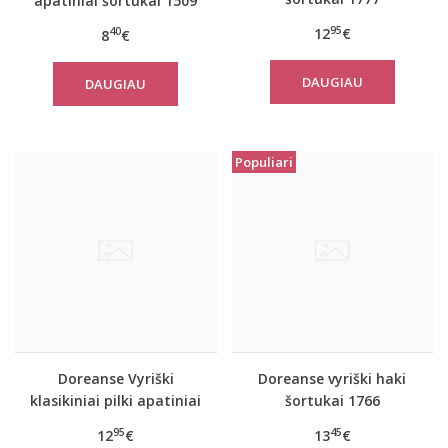
apatiniai šortukai 1509
95
12
€
40
8
€
DAUGIAU
DAUGIAU
Populiari
Doreanse Vyriški
Doreanse vyriški haki
klasikiniai pilki apatiniai
šortukai 1766
šortukai 1550
95
45
12
€
13
€