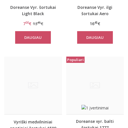
Doreanse Vyr. šortukai
Doreanse Vyr. ilgi
Light Black
šortukai Aero
00
45
45
7
€
13
€
16
€
DAUGIAU
DAUGIAU
Populiari
Doreanse vyr. balti
Vyriški medvilniniai
šortukai 1777