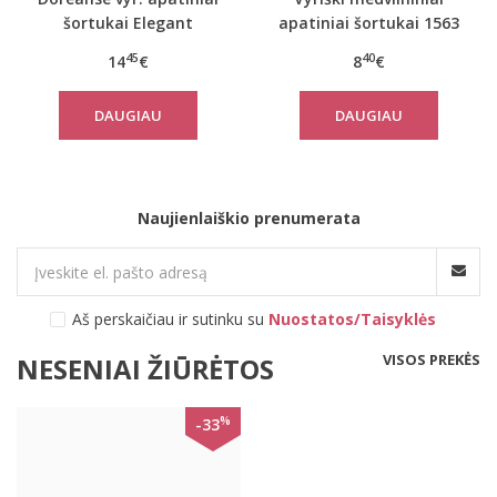
šortukai Elegant
apatiniai šortukai 1563
45
40
14
€
8
€
DAUGIAU
DAUGIAU
Naujienlaiškio prenumerata
Aš perskaičiau ir sutinku su
Nuostatos/Taisyklės
VISOS PREKĖS
NESENIAI ŽIŪRĖTOS
%
-33