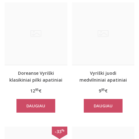
Doreanse Vyriški
Vyriški juodi
klasikiniai pilki apatiniai
medvilniniai apatiniai
šortukai 1550
šortukai 1509
95
95
12
€
9
€
DAUGIAU
DAUGIAU
%
-33