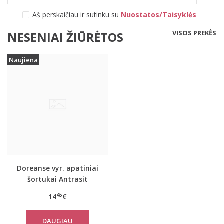
Aš perskaičiau ir sutinku su
Nuostatos/Taisyklės
VISOS PREKĖS
NESENIAI ŽIŪRĖTOS
Naujiena
Doreanse vyr. apatiniai
šortukai Antrasit
45
14
€
DAUGIAU