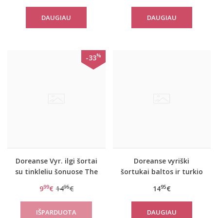
DAUGIAU
DAUGIAU
%
-33
Doreanse Vyr. ilgi šortai
Doreanse vyriški
su tinkleliu šonuose The
šortukai baltos ir turkio
reason
spalvos 1711
99
95
95
9
€
14
€
14
€
DAUGIAU