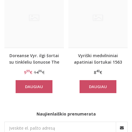
Doreanse Vyr. ilgi šortai
Vyriški medvilniniai
su tinkleliu šonuose The
apatiniai šortukai 1563
reason
99
95
40
9
€
14
€
8
€
DAUGIAU
DAUGIAU
Naujienlaiškio prenumerata