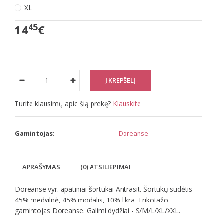
XL
45
14
€
Turite klausimų apie šią prekę?
Klauskite
Gamintojas:
Doreanse
APRAŠYMAS
(0) ATSILIEPIMAI
Doreanse vyr. apatiniai šortukai Antrasit. Šortukų sudėtis -
45% medvilnė, 45% modalis, 10% likra. Trikotažo
gamintojas Doreanse. Galimi dydžiai - S/M/L/XL/XXL.