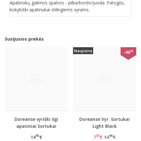
Apatinukų galimos spalvos - pilka/bordo/juoda. Patogūs,
kokybiški apatinukai stilingiems vyrams.
Susijusios prekės
Naujiena
%
-48
Doreanse vyriški ilgi
Doreanse Vyr. šortukai
apatiniai šortukai
Light Black
Galardo
95
00
45
14
€
7
€
13
€