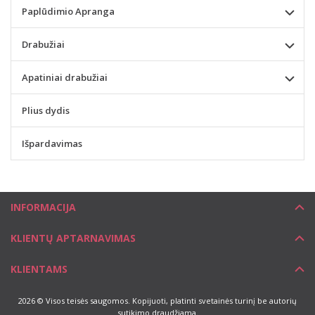
Paplūdimio Apranga
Drabužiai
Apatiniai drabužiai
Plius dydis
Išpardavimas
INFORMACIJA
KLIENTŲ APTARNAVIMAS
KLIENTAMS
2026 © Visos teisės saugomos. Kopijuoti, platinti svetainės turinį be autorių
sutikimo draudžiama.