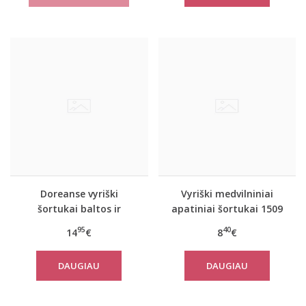
Doreanse vyriški
Vyriški medvilniniai
šortukai baltos ir
apatiniai šortukai 1509
raudonos spalvos 1711
95
40
14
€
8
€
DAUGIAU
DAUGIAU