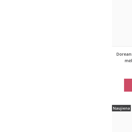
Doreans
mėl
c
Naujiena