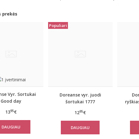
s prekės
Populiari
se Vyr. Sortukai
Doreanse vyr. juodi
Dor
Good day
šortukai 1777
ryškia
95
13
€
95
12
€
DAUGIAU
DAUGIAU