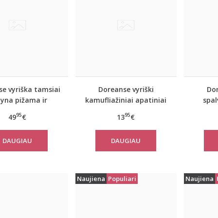
e vyriška tamsiai
Doreanse vyriški
Dor
yna pižama ir
kamufliažiniai apatiniai
spal
halatas Navy
šortukai Military
šort
95
95
49
€
13
€
DAUGIAU
DAUGIAU
Naujiena
Populiari
Naujiena