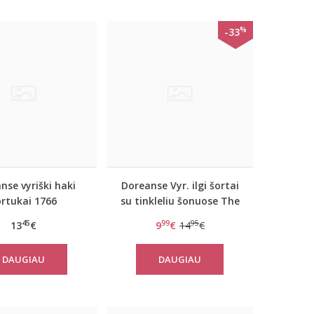
%
-33
nse vyriški haki
Doreanse Vyr. ilgi šortai
ortukai 1766
su tinkleliu šonuose The
reason
45
99
95
13
€
9
€
14
€
DAUGIAU
DAUGIAU