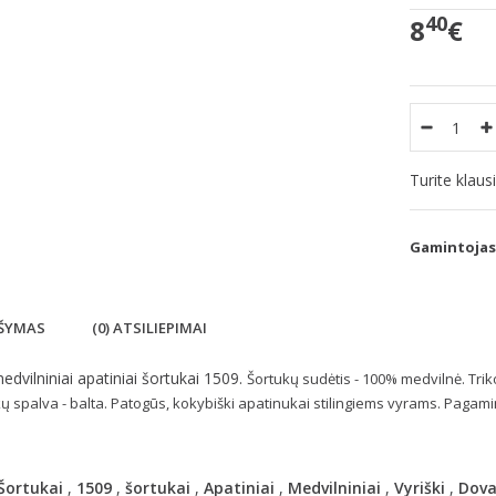
40
8
€
Turite klau
Gamintojas
ŠYMAS
(0) ATSILIEPIMAI
medvilniniai apatiniai šortukai 1509.
Šortukų sudėtis - 100% medvilnė. Trik
ų spalva - balta. Patogūs, kokybiški apatinukai stilingiems vyrams. Pagam
Šortukai
,
1509
,
šortukai
,
Apatiniai
,
Medvilniniai
,
Vyriški
,
Dov