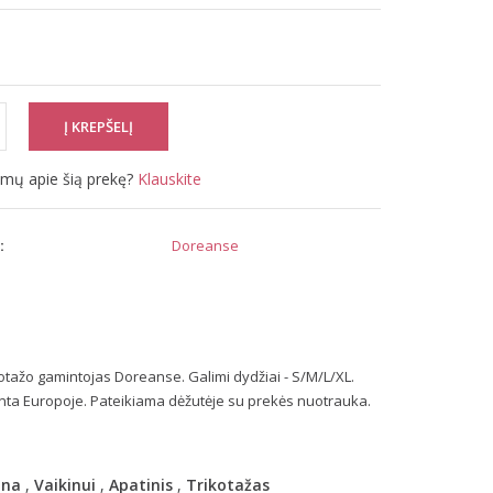
simų apie šią prekę?
Klauskite
:
Doreanse
otažo gamintojas Doreanse. Galimi dydžiai - S/M/L/XL.
inta Europoje. Pateikiama dėžutėje su prekės nuotrauka.
ana
,
Vaikinui
,
Apatinis
,
Trikotažas