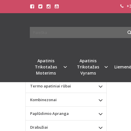
+3
Pagrindinis
KATEGORIJOS
VYRIŠ
Apatinis Trikotažas Moterims
Apatinis Trikotažas Vyrams
Valentino dienos dovana
Apatinis
Apatinis
Trikotažas
Trikotažas
Liemenė
Liemenėlės
Moterims
Vyrams
Termo apatiniai rūbai
Kombinezonai
Paplūdimio Apranga
Drabužiai