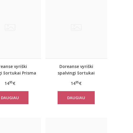
eanse vyriški
Doreanse vyriški
gi šortukai Prisma
spalvingi šortukai
Freedom
95
95
14
€
14
€
DAUGIAU
DAUGIAU