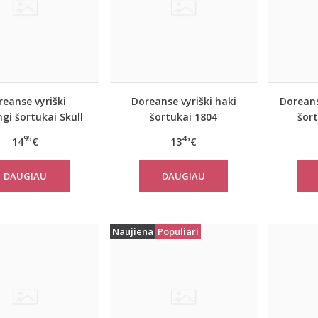
eanse vyriški
Doreanse vyriški haki
Doreans
ngi šortukai Skull
šortukai 1804
šor
95
45
14
€
13
€
DAUGIAU
DAUGIAU
Naujiena
Populiari