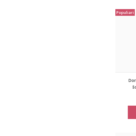
Populiari
Dor
š