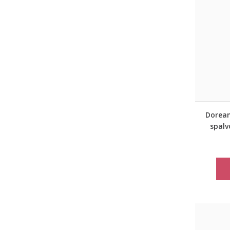
Dorean
spalv