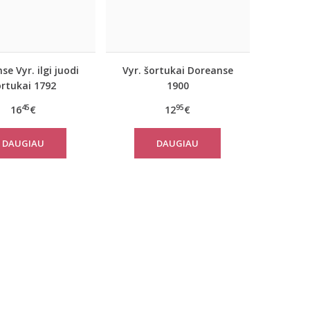
se Vyr. ilgi juodi
Vyr. šortukai Doreanse
ortukai 1792
1900
45
95
16
€
12
€
DAUGIAU
DAUGIAU