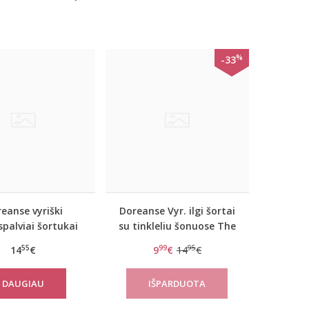
%
-33
eanse vyriški
Doreanse Vyr. ilgi šortai
spalviai šortukai
su tinkleliu šonuose The
Flash
reason
55
99
95
14
€
9
€
14
€
DAUGIAU