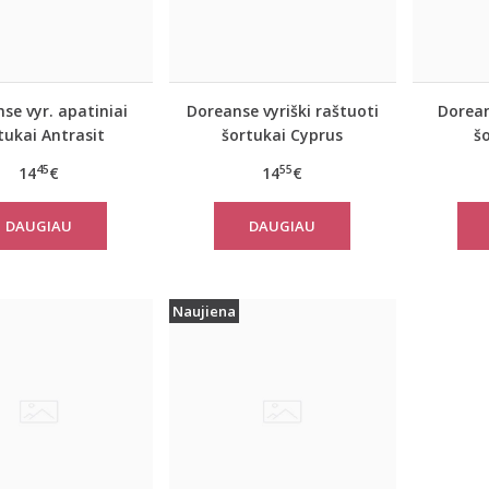
se vyr. apatiniai
Doreanse vyriški raštuoti
Dorean
tukai Antrasit
šortukai Cyprus
š
45
55
14
€
14
€
DAUGIAU
DAUGIAU
Naujiena