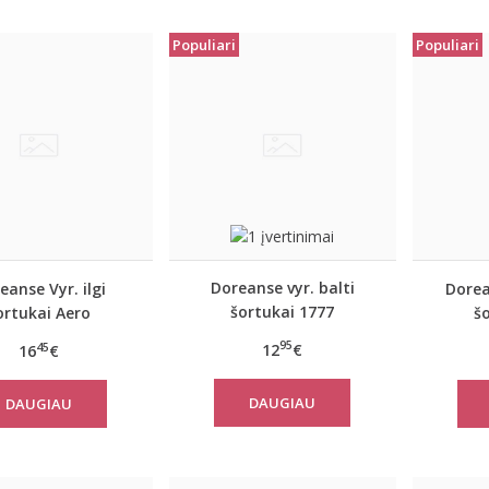
Populiari
Populiari
Doreanse vyr. balti
eanse Vyr. ilgi
Dorea
šortukai 1777
ortukai Aero
š
95
12
€
45
16
€
DAUGIAU
DAUGIAU