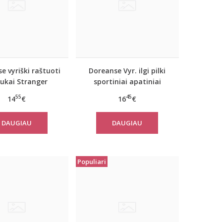
e vyriški raštuoti
Doreanse Vyr. ilgi pilki
tukai Stranger
sportiniai apatiniai
šortai Bike
55
45
14
€
16
€
DAUGIAU
DAUGIAU
Populiari