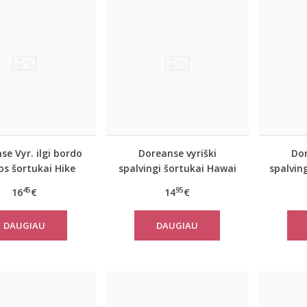
se Vyr. ilgi bordo
Doreanse vyriški
Dor
os šortukai Hike
spalvingi šortukai Hawai
spalvin
45
95
16
€
14
€
DAUGIAU
DAUGIAU