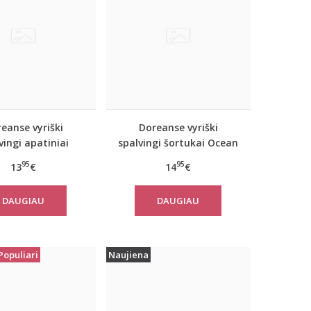
eanse vyriški
Doreanse vyriški
vingi apatiniai
spalvingi šortukai Ocean
ukai Wildflower
95
95
13
€
14
€
DAUGIAU
DAUGIAU
Populiari
Naujiena