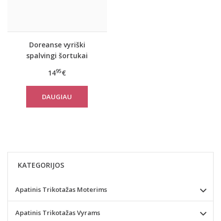
Doreanse vyriški
spalvingi šortukai
Ocean
95
14
€
DAUGIAU
KATEGORIJOS
Apatinis Trikotažas Moterims
Apatinis Trikotažas Vyrams