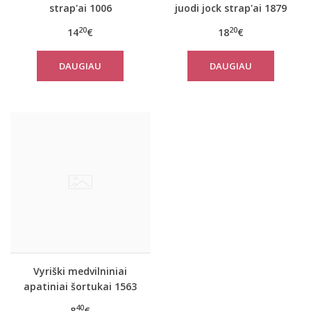
strap'ai 1006
juodi jock strap'ai 1879
20
20
14
€
18
€
DAUGIAU
DAUGIAU
Vyriški medvilniniai
apatiniai šortukai 1563
40
8
€