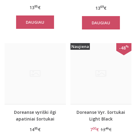
95
13
€
69
13
€
DAUGIAU
DAUGIAU
Naujiena
%
-48
Doreanse vyriški ilgi
Doreanse Vyr. šortukai
apatiniai šortukai
Light Black
Galardo
95
00
45
14
€
7
€
13
€