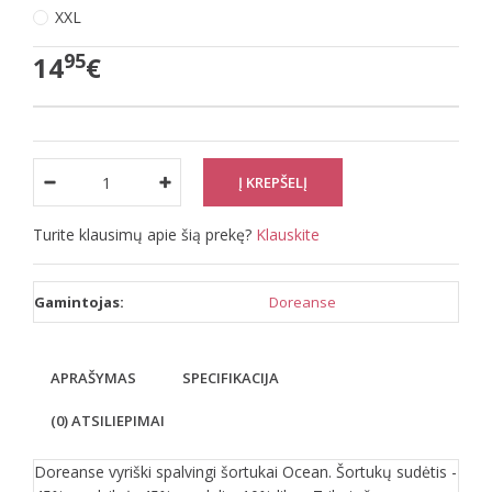
XXL
95
14
€
Turite klausimų apie šią prekę?
Klauskite
Gamintojas:
Doreanse
APRAŠYMAS
SPECIFIKACIJA
(0) ATSILIEPIMAI
Doreanse vyriški spalvingi šortukai Ocean. Šortukų sudėtis -