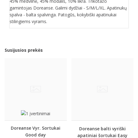
45% medvilnė, 45% modalis, 10% likra. Trikotažo
gamintojas Doreanse. Galimi dydžiai - S/M/L/XL. Apatinukų
spalva - balta spalvinga. Patogūs, kokybiški apatinukai
stilingiems vyrams.
Susijusios prekės
Doreanse Vyr. Sortukai
Doreanse balti vyriški
Good day
apatiniai šortukai Easy