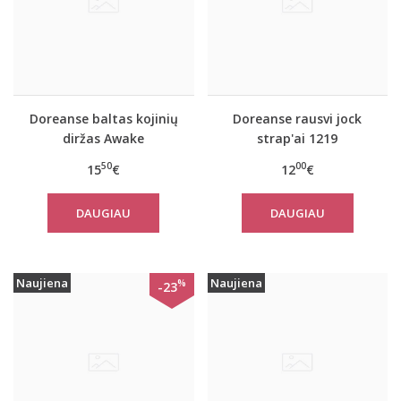
Doreanse baltas kojinių
Doreanse rausvi jock
diržas Awake
strap'ai 1219
50
00
15
€
12
€
DAUGIAU
DAUGIAU
Naujiena
Naujiena
%
-23