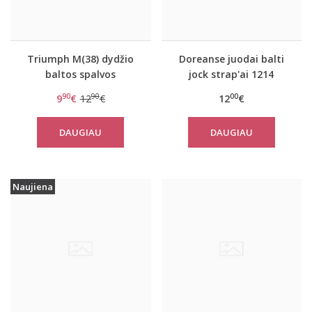
Triumph M(38) dydžio
Doreanse juodai balti
baltos spalvos
jock strap'ai 1214
juosmenėlis/diržas
90
90
00
9
€
12
€
12
€
Shape Sensation S
DAUGIAU
DAUGIAU
Naujiena