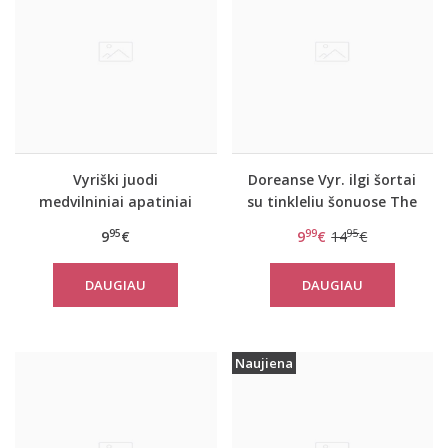
Vyriški juodi
Doreanse Vyr. ilgi šortai
medvilniniai apatiniai
su tinkleliu šonuose The
šortukai 1509
reason
95
99
95
9
€
9
€
14
€
DAUGIAU
DAUGIAU
Naujiena