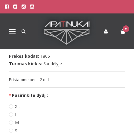
Pagrindinis
Apatinis Trikotažas Vyrams
Šortukai Vyrams
Doreanse vyriški spalvingi šortukai Ocean
DOREANSE VYRIŠKI SPALVINGI
0
Navigacija
ŠORTUKAI OCEAN
Prekės kodas:
1805
Turimas kiekis:
Sandėlyje
Pristatome per 1-2 d.d.
Pasirinkite dydį :
XL
L
M
S