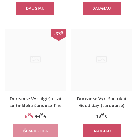
DAUGIAU
DAUGIAU
%
-33
Doreanse Vyr. ilgi šortai
Doreanse Vyr. Sortukai
su tinkleliu šonuose The
Good day (turquoise)
reason
99
95
95
9
€
14
€
13
€
DAUGIAU