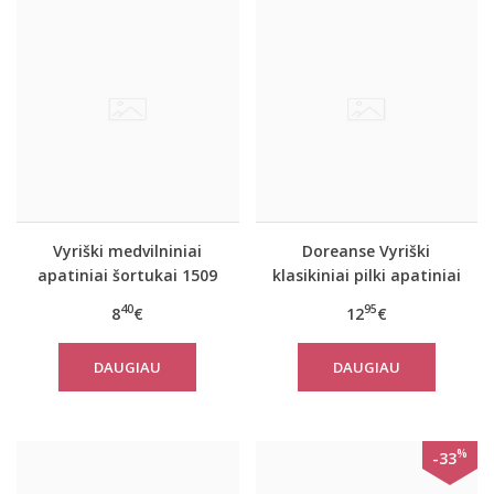
Vyriški medvilniniai
Doreanse Vyriški
apatiniai šortukai 1509
klasikiniai pilki apatiniai
šortukai 1550
40
95
8
€
12
€
DAUGIAU
DAUGIAU
%
-33