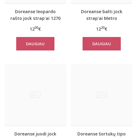
Doreanse leopardo
Doreanse balti jock
rašto jock strap'ai 1270
strap'ai Metro
00
20
12
€
12
€
DAUGIAU
DAUGIAU
Doreanse juodi jock
Doreanse šortukų tipo