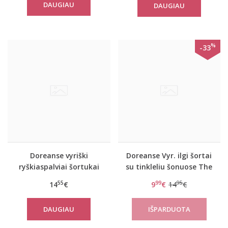
DAUGIAU
DAUGIAU
%
-33
Doreanse vyriški
Doreanse Vyr. ilgi šortai
ryškiaspalviai šortukai
su tinkleliu šonuose The
Flash
reason
55
99
95
14
€
9
€
14
€
DAUGIAU