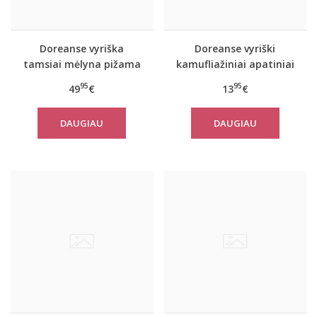
Doreanse vyriška
Doreanse vyriški
tamsiai mėlyna pižama
kamufliažiniai apatiniai
ir chalatas Navy
šortukai Military
95
95
49
€
13
€
DAUGIAU
DAUGIAU