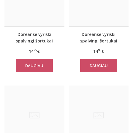
Doreanse vyriški
Doreanse vyriški
spalvingi šortukai
spalvingi šortukai
Prisma
Freedom
95
95
14
€
14
€
DAUGIAU
DAUGIAU