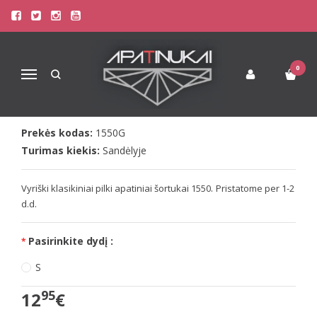
Pagrindinis
Apatinis Trikotažas Vyrams
Šortukai Vyrams
Doreanse Vyriški klasikiniai pilki apatiniai šortukai 1550
DOREANSE VYRIŠKI KLASIKINIAI
0
Navigacija
PILKI APATINIAI ŠORTUKAI 1550
Prekės kodas:
1550G
Turimas kiekis:
Sandėlyje
.
Vyriški klasikiniai pilki apatiniai šortukai 1550
Pristatome per 1-2
d.d.
Pasirinkite dydį :
S
95
12
€