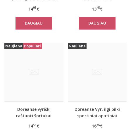
95
45
14
€
13
€
DAUGIAU
DAUGIAU
Naujiena
Populiari
Naujiena
Doreanse vyriški
Doreanse Vyr. ilgi pilki
raštuoti šortukai
sportiniai apatiniai
Stranger
šortai Bike
55
45
14
€
16
€