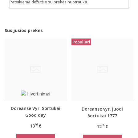
Pateikiama dėžutėje su prekės nuotrauka.
Susijusios prekės
Populiari
Doreanse Vyr. Sortukai
Doreanse vyr. juodi
Good day
šortukai 1777
95
13
€
95
12
€