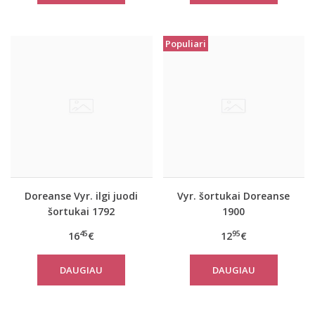
Populiari
Doreanse Vyr. ilgi juodi
Vyr. šortukai Doreanse
šortukai 1792
1900
45
95
16
€
12
€
DAUGIAU
DAUGIAU