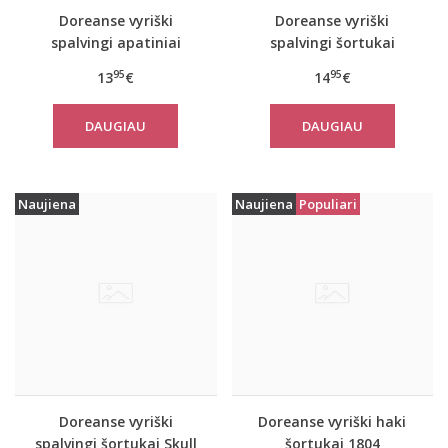
Doreanse vyriški
Doreanse vyriški
spalvingi apatiniai
spalvingi šortukai
šortukai Wildflower
Ocean
95
95
13
€
14
€
DAUGIAU
DAUGIAU
Naujiena
Naujiena
Populiari
Doreanse vyriški
Doreanse vyriški haki
spalvingi šortukai Skull
šortukai 1804