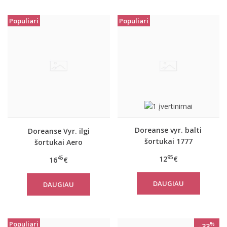
Populiari
Populiari
Doreanse vyr. balti
Doreanse Vyr. ilgi
šortukai 1777
šortukai Aero
95
12
€
45
16
€
DAUGIAU
DAUGIAU
Populiari
%
-33