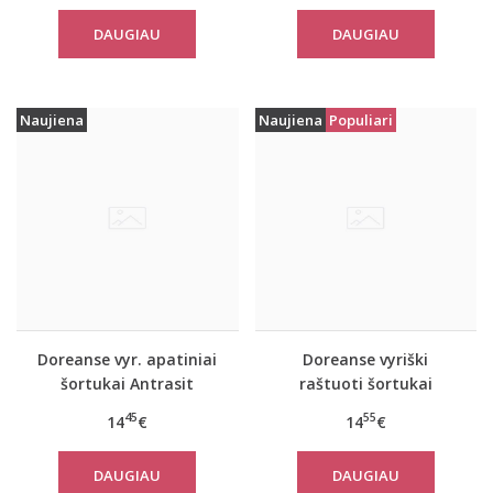
DAUGIAU
DAUGIAU
Naujiena
Naujiena
Populiari
Doreanse vyr. apatiniai
Doreanse vyriški
šortukai Antrasit
raštuoti šortukai
Cyprus
45
55
14
€
14
€
DAUGIAU
DAUGIAU