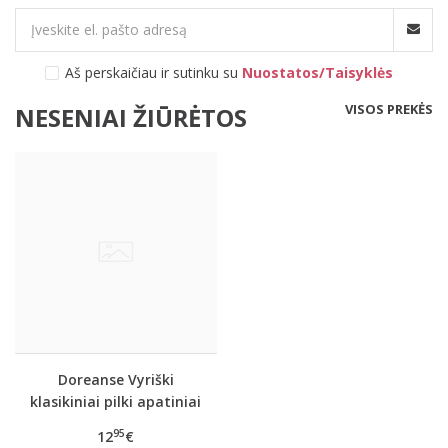
Aš perskaičiau ir sutinku su
Nuostatos/Taisyklės
VISOS PREKĖS
NESENIAI ŽIŪRĖTOS
Doreanse Vyriški
klasikiniai pilki apatiniai
šortukai 1550
95
12
€