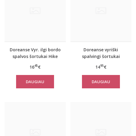
Doreanse Vyr. ilgi bordo
Doreanse vyriški
spalvos šortukai Hike
spalvingi šortukai
Hawai
45
95
16
€
14
€
DAUGIAU
DAUGIAU