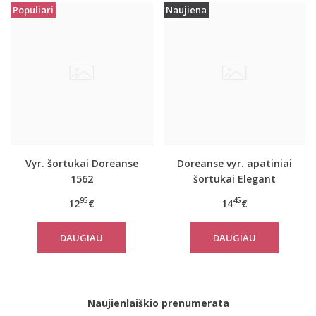
Populiari
Naujiena
Vyr. šortukai Doreanse
Doreanse vyr. apatiniai
1562
šortukai Elegant
95
45
12
€
14
€
DAUGIAU
DAUGIAU
Naujienlaiškio prenumerata