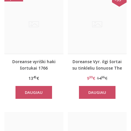
Doreanse vyriški haki
Doreanse Vyr. ilgi šortai
šortukai 1766
su tinkleliu šonuose The
reason
45
99
95
13
€
9
€
14
€
DAUGIAU
DAUGIAU