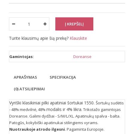
Turite klausimų apie šią prekę?
Klauskite
Gamintojas:
Doreanse
APRAŠYMAS
SPECIFIKACIJA
(0) ATSILIEPIMAI
Vyriški klasikiniai pilki apatiniai šortukai 1550.
Šortukų sudėtis
modalis ir 4% likra
- 48% medvilnė,
48
%
. Trikotažo gamintojas
Doreanse. Galimi dydžiai - S/M/L/XL. Apatinukų spalva - balta.
Patogūs, kokybiški apatinukai stilingiems vyrams.
Nuotraukoje atrodo ilgesni
. Pagaminta Europoje.