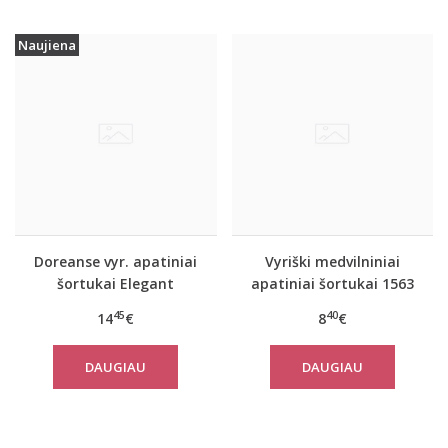
Naujiena
Doreanse vyr. apatiniai
Vyriški medvilniniai
šortukai Elegant
apatiniai šortukai 1563
45
40
14
€
8
€
DAUGIAU
DAUGIAU