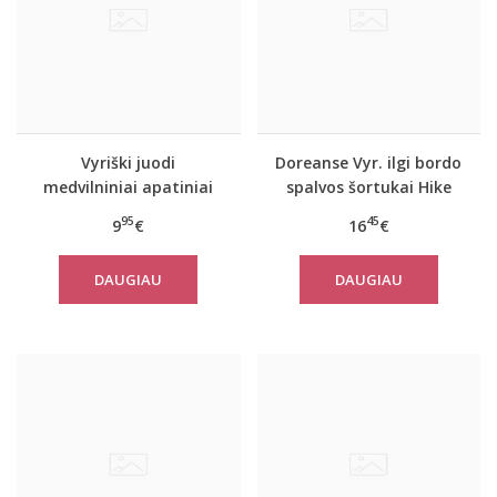
Vyriški juodi
Doreanse Vyr. ilgi bordo
medvilniniai apatiniai
spalvos šortukai Hike
šortukai 1509
95
45
9
€
16
€
DAUGIAU
DAUGIAU