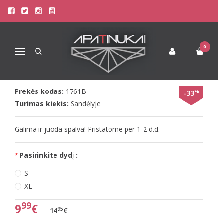
Pagrindinis
Apatinis Trikotažas Vyrams
Šortukai Vyrams
Doreanse Vyr. ilgi šortai su tinkleliu šonuose The reason
DOREANSE VYR. ILGI ŠORTAI SU
0
Navigacija
TINKLELIU ŠONUOSE THE REASON
Prekės kodas:
1761B
%
-33
Turimas kiekis:
Sandėlyje
Galima ir juoda spalva! Pristatome per 1-2 d.d.
Pasirinkite dydį :
S
XL
99
9
€
95
14
€