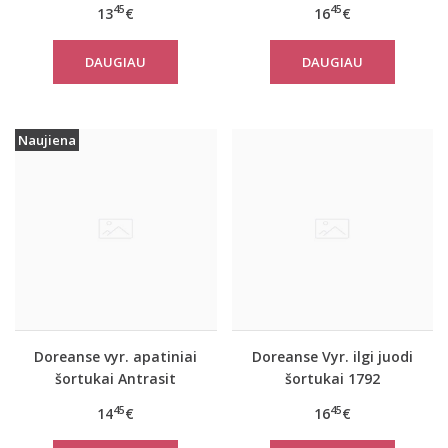
šortai Bike
45
45
13
€
16
€
DAUGIAU
DAUGIAU
Naujiena
Doreanse vyr. apatiniai
Doreanse Vyr. ilgi juodi
šortukai Antrasit
šortukai 1792
45
45
14
€
16
€