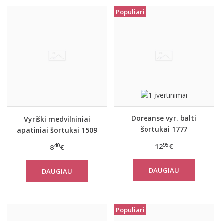
Populiari
Doreanse vyr. balti
Vyriški medvilniniai
šortukai 1777
apatiniai šortukai 1509
95
12
€
40
8
€
DAUGIAU
DAUGIAU
Populiari