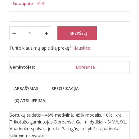
96
Sutaupote - 4
€
Turite klausimų apie šią prekę?
Klauskite
Gamintojas:
Doreanse
APRAŠYMAS
SPECIFIKACIJA
(0) ATSILIEPIMAI
Šortukų sudėtis - 45% medvilnė, 45% modalis, 10% likra.
Trikotažo gamintojas Doreanse. Galimi dydžiai - S/M/L/XL.
Apatinukų spalva - juoda. Patogūs, kokybiški apatinukai
stilingiems vyrams.