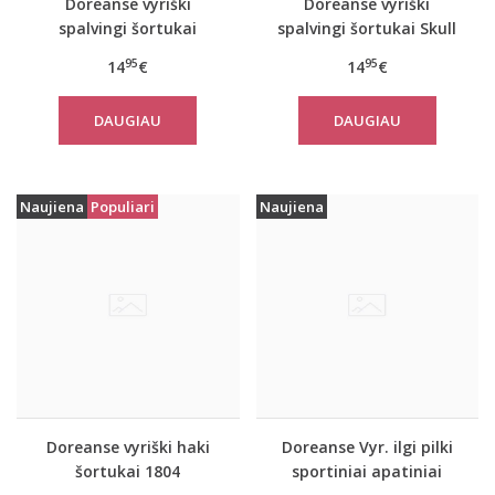
Doreanse vyriški
Doreanse vyriški
spalvingi šortukai
spalvingi šortukai Skull
Ocean
95
95
14
€
14
€
DAUGIAU
DAUGIAU
Naujiena
Populiari
Naujiena
Doreanse vyriški haki
Doreanse Vyr. ilgi pilki
šortukai 1804
sportiniai apatiniai