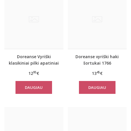
Doreanse Vyriški
Doreanse vyriški haki
klasikiniai pilki apatiniai
šortukai 1766
šortukai 1550
95
45
12
€
13
€
DAUGIAU
DAUGIAU