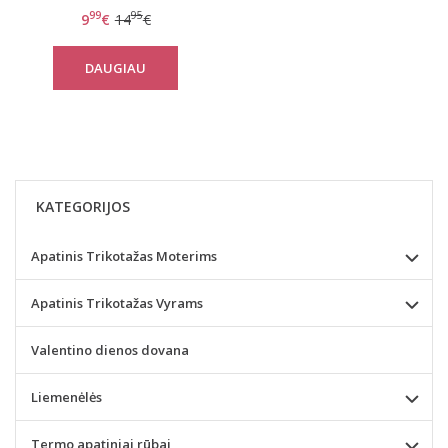
reason
99
95
9
€
14
€
DAUGIAU
KATEGORIJOS
Apatinis Trikotažas Moterims
Apatinis Trikotažas Vyrams
Valentino dienos dovana
Liemenėlės
Termo apatiniai rūbai