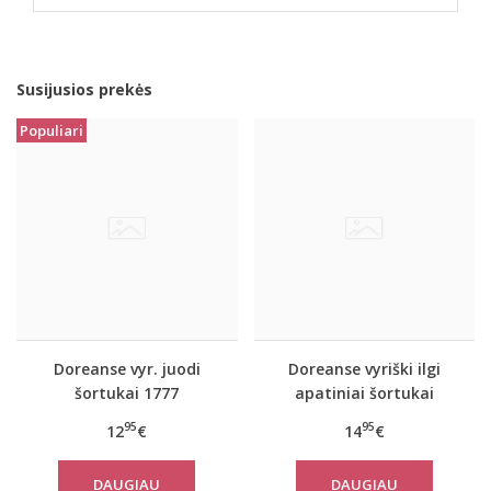
Susijusios prekės
Populiari
Doreanse vyr. juodi
Doreanse vyriški ilgi
šortukai 1777
apatiniai šortukai
Galardo
95
95
12
€
14
€
DAUGIAU
DAUGIAU