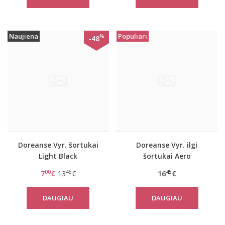
Naujiena
Populiari
%
-48
Doreanse Vyr. šortukai
Doreanse Vyr. ilgi
Light Black
šortukai Aero
00
45
45
7
€
13
€
16
€
DAUGIAU
DAUGIAU