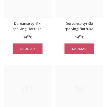
Doreanse vyriški
Doreanse vyriški
spalvingi šortukai
spalvingi šortukai
Hawai
Prisma
95
95
14
€
14
€
DAUGIAU
DAUGIAU