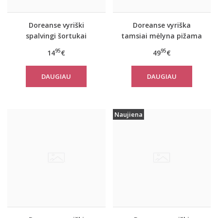
Doreanse vyriški
Doreanse vyriška
spalvingi šortukai
tamsiai mėlyna pižama
Freedom
ir chalatas Navy
95
95
14
€
49
€
DAUGIAU
DAUGIAU
Naujiena